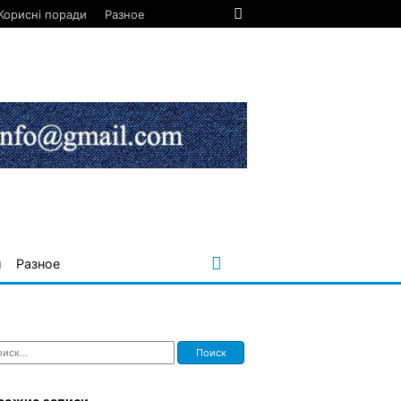
Корисні поради
Разное
и
Разное
ти: