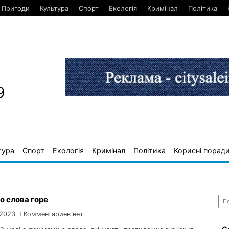
Пригоди
Культура
Спорт
Екологія
Кримінал
Політика
9
тура
Спорт
Екологія
Кримінал
Політика
Корисні порад
Най
о слова горе
 2023
Комментариев нет