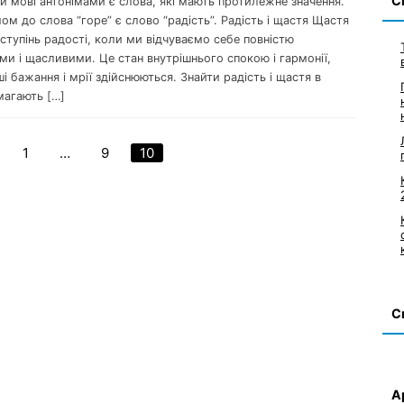
С
ій мові антонімами є слова, які мають протилежне значення.
мом до слова “горе” є слово “радість”. Радість і щастя Щастя
ступінь радості, коли ми відчуваємо себе повністю
и і щасливими. Це стан внутрішнього спокою і гармонії,
ші бажання і мрії здійснюються. Знайти радість і щастя в
магають […]
1
…
9
10
Пагинация
записей
С
А