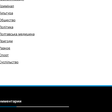
Кримінал
Культура
Общество
Політика
Полтавська медицина
Пригоди
Разное
Спорт
Суспільство
омментарии