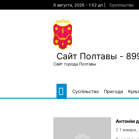
Skip
6 августа, 2026 - 1:52 дп
Суспільство
to
content
Сайт Полтавы - 89
Сайт города Полтавы
Суспільство
Пригоди
Куль
Антонім д
1 января,