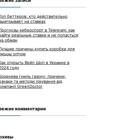
вежие записи
Топ беттеров: кто действительно
выигрывает на ставках
Прогнозы киберспорт в Telegram: как
найти реальные ставки и не попасться
на обман
Лучшие причины купить коробки для
пиццы оптом
Как открыть Вейп Шоп в Украине в
2024 году
Коренева гниль газону: причини,
ознаки та методи лікування від
компанії GreenDoctor
вежие комментарии
рхивы