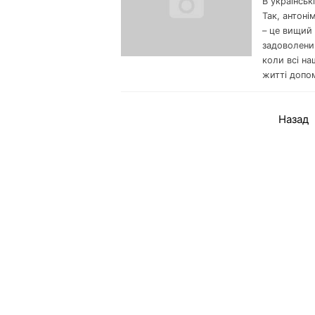
В українськ
Так, антоні
– це вищий 
задоволеним
коли всі на
житті допо
Назад