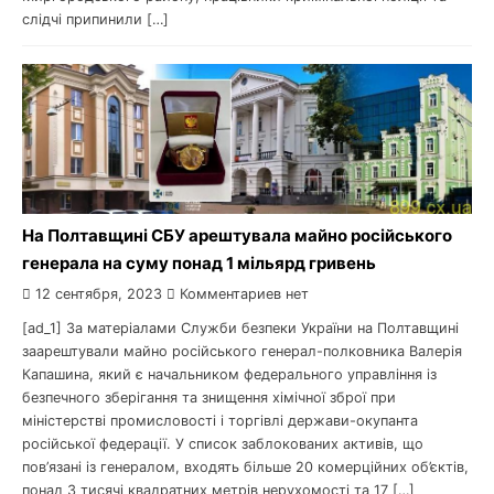
слідчі припинили […]
На Полтавщині СБУ арештувала майно російського
генерала на суму понад 1 мільярд гривень
12 сентября, 2023
Комментариев нет
[ad_1] За матеріалами Служби безпеки України на Полтавщині
заарештували майно російського генерал-полковника Валерія
Капашина, який є начальником федерального управління із
безпечного зберігання та знищення хімічної зброї при
міністерстві промисловості і торгівлі держави-окупанта
російської федерації. У список заблокованих активів, що
пов’язані із генералом, входять більше 20 комерційних об’єктів,
понад 3 тисячі квадратних метрів нерухомості та 17 […]