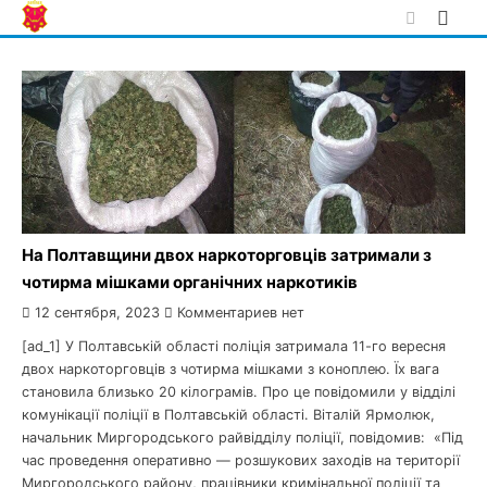
Skip
to
content
На Полтавщини двох наркоторговців затримали з
чотирма мішками органічних наркотиків
12 сентября, 2023
Комментариев нет
[ad_1] У Полтавській області поліція затримала 11-го вересня
двох наркоторговців з чотирма мішками з коноплею. Їх вага
становила близько 20 кілограмів. Про це повідомили у відділі
комунікації поліції в Полтавській області. Віталій Ярмолюк,
начальник Миргородського райвідділу поліції, повідомив: «Під
час проведення оперативно — розшукових заходів на території
Миргородського району, працівники кримінальної поліції та