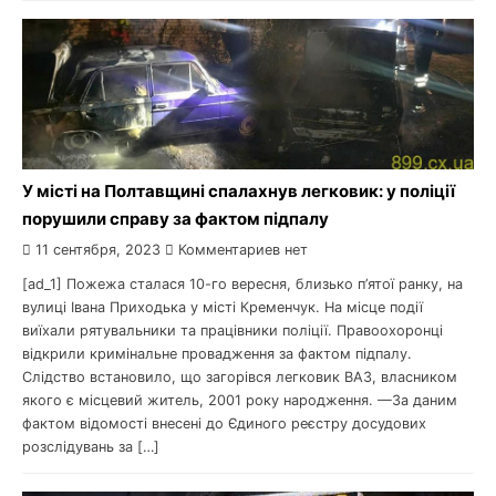
У місті на Полтавщині спалахнув легковик: у поліції
порушили справу за фактом підпалу
11 сентября, 2023
Комментариев нет
[ad_1] Пожежа сталася 10-го вересня, близько п’ятої ранку, на
вулиці Івана Приходька у місті Кременчук. На місце події
виїхали рятувальники та працівники поліції. Правоохоронці
відкрили кримінальне провадження за фактом підпалу.
Слідство встановило, що загорівся легковик ВАЗ, власником
якого є місцевий житель, 2001 року народження. —За даним
фактом відомості внесені до Єдиного реєстру досудових
розслідувань за […]