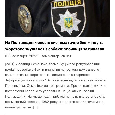
На Полтавщині чоловік систематично бив жінку та
жорстоко знущався з собаки: злочинця затримали
11 сентября, 2023
Комментариев нет
[ad_1] У селищі Семенівка Кременчуцького райуправління
поліція розслідує факти вчинення чоловіком домашнього
насильства та жорстокого поводження з твариною.
Інформацію про злочин 10-го вересня надала мешканка села
Герасимівка, Семенівської тергромади. Про це повідомили в
пресслужбі Головного управління Національної поліції
Полтавщини. На місце події прибула поліція, яка встановила,
що місцевий чоловік, 1982 року народження, систематично
вчиняє домашнє […]