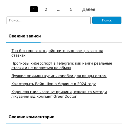
1
2
…
5
Далее
Пагинация
Найти:
записей
Свежие записи
Топ беттеров: кто действительно выигрывает на
ставках
Прогнозы киберспорт в Telegram: как найти реальные
ставки и не попасться на обман
Лучшие причины купить коробки для пиццы оптом
Как открыть Вейп Шоп в Украине в 2024 году
Коренева гниль газону: причини, ознаки та методи
лікування від компанії GreenDoctor
Свежие комментарии