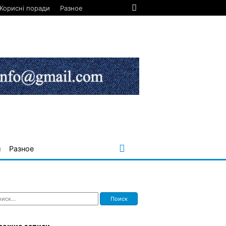
Корисні поради
Разное
и
Разное
ти: