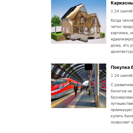
Каркасны
24 сентяб
Когда челов
четко предс
картинка, 
идеализиро
дома, это р
архитектор
Покупка б
24 сентяб
С развитие
билетов на
бронирован
путешестве
преимущест
купить бил
позволяет 