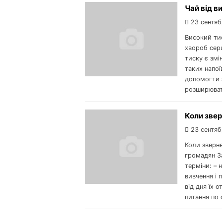
Чай від в
23 сентяб
Високий ти
хвороб сер
тиску є змі
таких напої
допомогти 
розширюват
Коли зве
23 сентяб
Коли зверне
громадян За
терміни: – 
вивчення і 
від дня їх 
питання по 