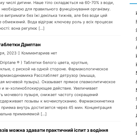
ому числі дитини. Наше тіло складається на 60-70% з води,
є необхідною для правильного функціонування організму.
 витримати без їжі декілька тижнів, але без води цей
е обмежений. Вода відіграє ключову роль у всіх процесах
ості: вона регулює […]
таблетки Дриптан
ря, 2023
Комментариев нет
Driptane ® ) Таблетки белого цвета, круглые,
клые, с риской на одной стороне. Фармакологическое
армакодинамика Расслабляет детрузор (мышца,
я мочевой пузырь). Оказывает прямое спазмолитическое
 и м-холиноблокирующее действие. Увеличивает
ь мочевого пузыря, снижает частоту сокращений
 сдерживает позывы к мочеиспусканию. Фармакокинетика
 приема внутрь достигается через 45 мин. Концентрация
альна применяемой […]
азів можна здавати практичний іспит з водіння