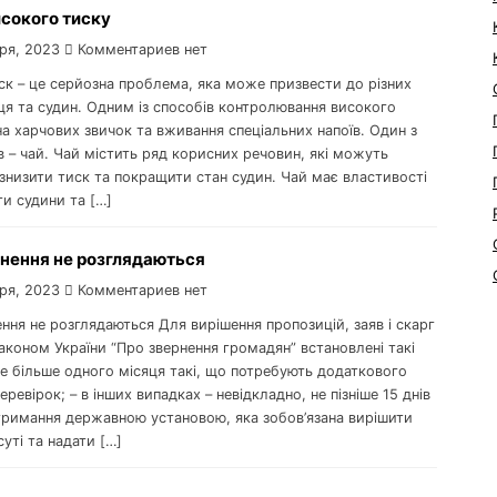
исокого тиску
ря, 2023
Комментариев нет
ск – це серйозна проблема, яка може призвести до різних
ця та судин. Одним із способів контролювання високого
на харчових звичок та вживання спеціальних напоїв. Один з
в – чай. Чай містить ряд корисних речовин, які можуть
знизити тиск та покращити стан судин. Чай має властивості
и судини та […]
рнення не розглядаються
ря, 2023
Комментариев нет
ння не розглядаються Для вирішення пропозицій, заяв і скарг
коном України “Про звернення громадян” встановлені такі
не більше одного місяця такі, що потребують додаткового
перевірок; – в інших випадках – невідкладно, не пізніше 15 днів
отримання державною установою, яка зобов’язана вирішити
суті та надати […]