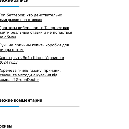
вежие записи
Топ беттеров: кто действительно
выигрывает на ставках
Прогнозы киберспорт в Telegram: как
найти реальные ставки и не попасться
на обман
Лучшие причины купить коробки для
пиццы оптом
Как открыть Вейп Шоп в Украине в
2024 году
Коренева гниль газону: причини,
ознаки та методи лікування від
компанії GreenDoctor
вежие комментарии
рхивы