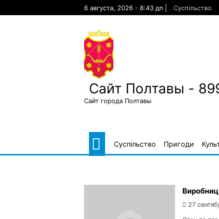
Skip
6 августа, 2026 - 8:43 дп
Суспільство
to
content
Сайт Полтавы - 89
Сайт города Полтавы
Суспільство
Пригоди
Куль
Виробницт
27 сентяб