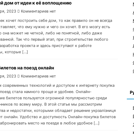
й дом от идеи к её воплощению
ря, 2023
Комментариев нет
ек хочет построить себе дом, то как правило он не всегда
тавляет, что ему нужно и чего он хочет. В его мозгу есть
но она может не четкой, либо не понятной, либо даже
ванной. Так что первый этап, при строительстве любого
азработка проекта и здесь приступают к работе
ы, которые […]
илетов на поезд онлайн
ря, 2023
Комментариев нет
м современных технологий и доступом к интернету покупка
 поезд стала намного проще и удобнее. Онлайн-
Р
ие билетов пользуется огромной популярностью среди
нников по всему миру. В этой статье мы рассмотрим
ва и недостатки, которыми обладает решение укрзалізниця
ет онлайн. Удобство и доступность Онлайн-покупка билетов
забронировать место на поезде в любое удобное […]