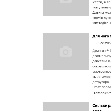
істоти, в т
тому вона 
Дитина може
термін дуж
життєдіяльн
Для чого 
26 сентяб
Дриптан ® (
двояковыпу
действие Ф
сокращающа
миотропное
вместимост
детрузора,
Cmax после
пропорцион
Скільки р