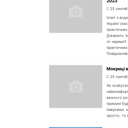
2023
25 сентяб
Іспит з вод
Україні ск
практичних 
Джерело: МВ
от нарешті
практичних 
Повідомляє
Мокриці в
25 сентяб
Як позбутис
найкомфортн
важкого роб
приємні бу
павуками, 
просто, то 