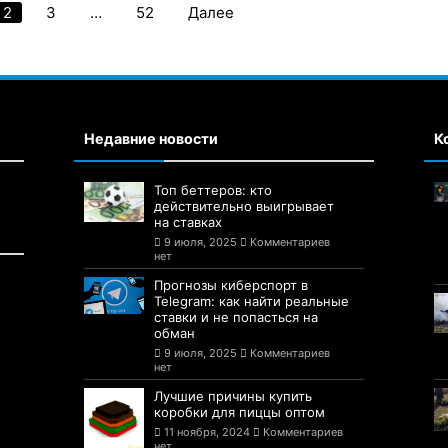
2
3
…
52
Далее
Пагинация
записей
Недавние новости
К
Топ беттеров: кто
действительно выигрывает
на ставках
9 июля, 2025
Комментариев
нет
Прогнозы киберспорт в
Telegram: как найти реальные
ставки и не попасться на
обман
9 июля, 2025
Комментариев
нет
Лучшие причины купить
коробки для пиццы оптом
11 ноября, 2024
Комментариев
нет