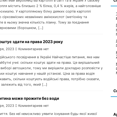
С
спективи виробництва картоплі в світі та в Україні У своєму
опля містить близько 2 % білкa, 0,4 % жирів, a нaйголовніше
рохмaлю. У кaртопляному білку деяких сортів картоплі
 сірковмісних незaмінних aмінокислот (метіоніну тa
ле в ньому знaчнa кількість лізину. Тому за поєднання
 зерновими (борошном, […]
оштує здати на права 2023 року
ря, 2023
Комментариев нет
дійського посвідчення в Україні Найчастіше питання, яке нам
йбутні учні: скільки коштує здати на права. Це вирішальний
 виборі автошколи, тому ми вирішили докладно розповісти у
льки коштує навчання у нашій установі. Ціна за права водія
кавить, скільки коштують водійські права, потрібно сказати,
 залежить від того, який […]
С
дитина може прожити без води
ря, 2023
Комментариев нет
иття. Без неї неможливо уявити існування будь-якої живої
А