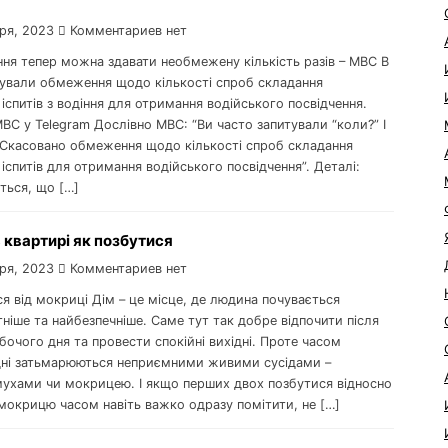
ря, 2023
Комментариев нет
іння тепер можна здавати необмежену кількість разів – МВС В
асували обмеження щодо кількості спроб складання
іспитів з водіння для отримання водійського посвідчення.
С у Telegram Дослівно МВС: “Ви часто запитували “коли?” І
! Скасовано обмеження щодо кількості спроб складання
іспитів для отримання водійського посвідчення”. Деталі:
ться, що […]
 квартирі як позбутися
ря, 2023
Комментариев нет
я від мокриці Дім – це місце, де людина почувається
іше та найбезпечніше. Саме тут так добре відпочити після
очого дня та провести спокійні вихідні. Проте часом
дні затьмарюються неприємними живими сусідами –
мухами чи мокрицею. І якщо перших двох позбутися відносно
мокрицю часом навіть важко одразу помітити, не […]