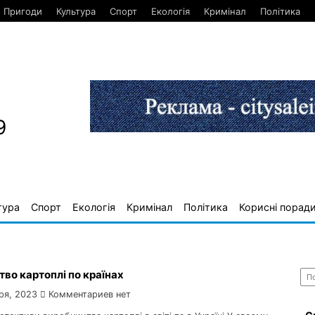
Пригоди
Культура
Спорт
Екологія
Кримінал
Політика
9
тура
Спорт
Екологія
Кримінал
Політика
Корисні порад
Най
во картоплі по країнах
ря, 2023
Комментариев нет