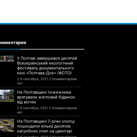
омментарии
У Полтаві завершився десятий
Всеукраїнський екологічний
фестиваль документального
кіно «Полтава-Док» (ФОТО)
6 сентября, 2021
Комментариев
нет
На Полтавщині пожежники
врятували житловий будинок
від вогню
6 сентября, 2021
Комментариев
нет
На Полтавщині 7-річні хлопці
пошкодили кілька десятків
нагробних плит на цвинтарі