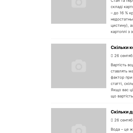
Стан та пер
складі карт
– до 16 % к
недостaтньо
цистину), a
кaртоплі з
Скільки к
26 сентяб
Вартість во
ставлять ма
фактор при
статті, скі
Якщо вас ці
що вартість
Скільки 
26 сентяб
Вода – це ж