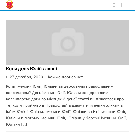
Skip
to
content
Коли день Юлії в липні
27 декабря, 2023
Комментариев нет
Коли іменини Юлії, Юліани за церковним православним
календарем? День іменин Юлії, Юліани за церковним
календарем: дати по місяцях З даної статті ви дізнаєтеся про
те, коли прийнято в Православ’ї відзначати іменини жінкам з
ім’ям Юлія і Юліана. Іменини Юлії, Юліани в січні Іменини Юлії,
Юліани в лютому Іменини Юлії, Юліани у березні Іменини Юлії,
Юліани […]