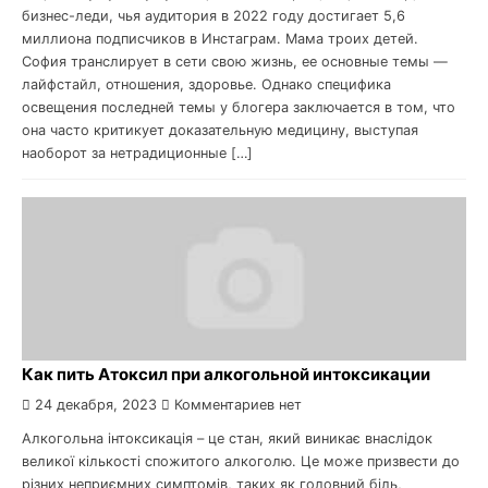
бизнес-леди, чья аудитория в 2022 году достигает 5,6
миллиона подписчиков в Инстаграм. Мама троих детей.
София транслирует в сети свою жизнь, ее основные темы —
лайфстайл, отношения, здоровье. Однако специфика
освещения последней темы у блогера заключается в том, что
она часто критикует доказательную медицину, выступая
наоборот за нетрадиционные […]
Как пить Атоксил при алкогольной интоксикации
24 декабря, 2023
Комментариев нет
Алкогольна інтоксикація – це стан, який виникає внаслідок
великої кількості спожитого алкоголю. Це може призвести до
різних неприємних симптомів, таких як головний біль,