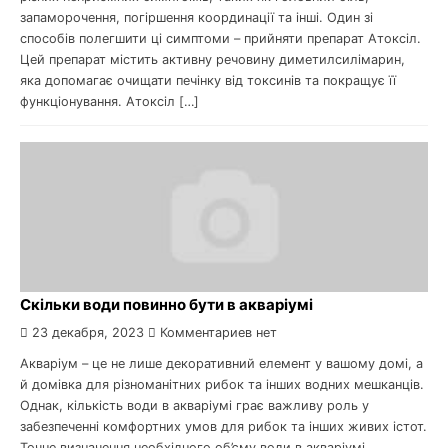
запаморочення, погіршення координації та інші. Один зі
способів полегшити ці симптоми – прийняти препарат Атоксіл.
Цей препарат містить активну речовину диметилсилімарин,
яка допомагає очищати печінку від токсинів та покращує її
функціонування. Атоксіл […]
Скільки води повинно бути в акваріумі
23 декабря, 2023
Комментариев нет
Акваріум – це не лише декоративний елемент у вашому домі, а
й домівка для різноманітних рибок та інших водних мешканців.
Однак, кількість води в акваріумі грає важливу роль у
забезпеченні комфортних умов для рибок та інших живих істот.
Точне визначення необхідного об’єму води в акваріумі