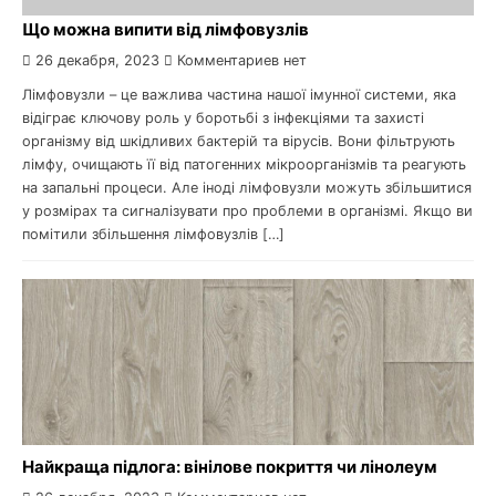
Що можна випити від лімфовузлів
26 декабря, 2023
Комментариев нет
Лімфовузли – це важлива частина нашої імунної системи, яка
відіграє ключову роль у боротьбі з інфекціями та захисті
організму від шкідливих бактерій та вірусів. Вони фільтрують
лімфу, очищають її від патогенних мікроорганізмів та реагують
на запальні процеси. Але іноді лімфовузли можуть збільшитися
у розмірах та сигналізувати про проблеми в організмі. Якщо ви
помітили збільшення лімфовузлів […]
Найкраща підлога: вінілове покриття чи лінолеум