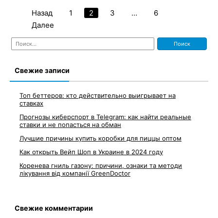
Назад
1
2
3
…
6
Пагинация
Далее
записей
Найти:
Свежие записи
Топ беттеров: кто действительно выигрывает на
ставках
Прогнозы киберспорт в Telegram: как найти реальные
ставки и не попасться на обман
Лучшие причины купить коробки для пиццы оптом
Как открыть Вейп Шоп в Украине в 2024 году
Коренева гниль газону: причини, ознаки та методи
лікування від компанії GreenDoctor
Свежие комментарии