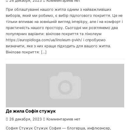
26 декабря, 2023
Комментариев нет
При облаштуванні нашого житла одним з найважливіших
виборів, який ми робимо, є вибір підлогового покриття. Це не
тільки впливає на зовнішній вигляд інтер’єру, але і на комфорт і
практичність нашого простору. Сьогодні ми розглянемо два
популярних варіанти: вінілове покриття та лінолеум
https://europidloga.com/ua/linoleum-pvkh/ і спробуємо
визначити, яке з них краще підходить для вашого житла.
Вінілове покриття: […]
Де жила Софія стужук
26 декабря, 2023
Комментариев нет
София Стужук Стужук София — блогерша, инфлюэнсер,