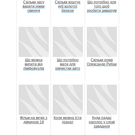
Скільки часу
Скільки коштує
Що потрібно для
варити ніжки
куб колотої
того щоб
свинячі
берези
зробити акваріум
Що можна
Що потрібно
Скільки років
випити від
мати для
Олександр Рибак
лімфовузлів
хімчистки авто
Фільм на вечір з
Коли можна їсти
Куди падає
дівчиною 18
гранат
наголос у слові
завдання