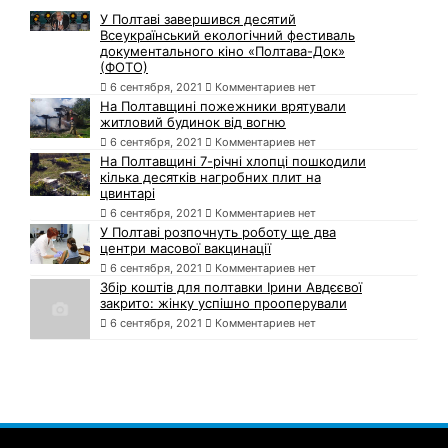
У Полтаві завершився десятий
Всеукраїнський екологічний фестиваль
документального кіно «Полтава-Док»
(ФОТО)
6 сентября, 2021
Комментариев нет
На Полтавщині пожежники врятували
житловий будинок від вогню
6 сентября, 2021
Комментариев нет
На Полтавщині 7-річні хлопці пошкодили
кілька десятків нагробних плит на
цвинтарі
6 сентября, 2021
Комментариев нет
У Полтаві розпочнуть роботу ще два
центри масової вакцинації
6 сентября, 2021
Комментариев нет
Збір коштів для полтавки Ірини Авдєєвої
закрито: жінку успішно прооперували
6 сентября, 2021
Комментариев нет