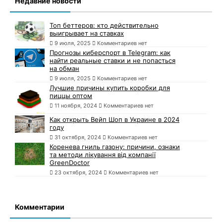
Недавние новости
Топ беттеров: кто действительно
выигрывает на ставках
9 июля, 2025
Комментариев нет
Прогнозы киберспорт в Telegram: как
найти реальные ставки и не попасться
на обман
9 июля, 2025
Комментариев нет
Лучшие причины купить коробки для
пиццы оптом
11 ноября, 2024
Комментариев нет
Как открыть Вейп Шоп в Украине в 2024
году
31 октября, 2024
Комментариев нет
Коренева гниль газону: причини, ознаки
та методи лікування від компанії
GreenDoctor
23 октября, 2024
Комментариев нет
Комментарии