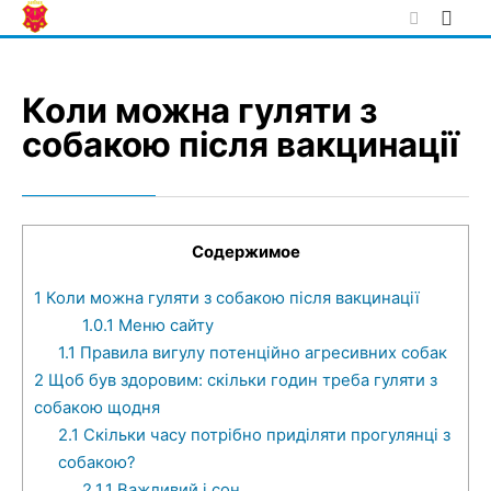
Skip
to
content
Коли можна гуляти з
собакою після вакцинації
Содержимое
1
Коли можна гуляти з собакою після вакцинації
1.0.1
Меню сайту
1.1
Правила вигулу потенційно агресивних собак
2
Щоб був здоровим: скільки годин треба гуляти з
собакою щодня
2.1
Скільки часу потрібно приділяти прогулянці з
собакою?
2.1.1
Важливий і сон