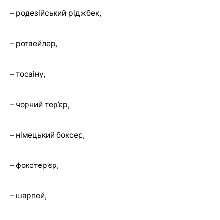
– родезійський ріджбек,
– ротвейлер,
– тосаіну,
– чорний тер’єр,
– німецький боксер,
– фокстер’єр,
– шарпей,