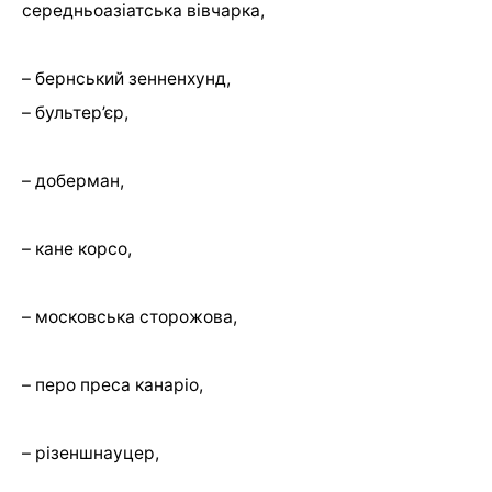
середньоазіатська вівчарка,
– бернський зенненхунд,
– бультер’єр,
– доберман,
– кане корсо,
– московська сторожова,
– перо преса канаріо,
– різеншнауцер,