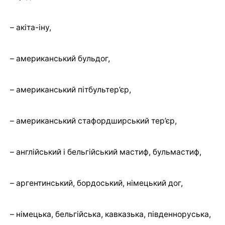
– акіта-іну,
– американський бульдог,
– американський пітбультер’єр,
– американський стафордширський тер’єр,
– англійський і бельгійський мастиф, бульмастиф,
– аргентинський, бордоський, німецький дог,
– німецька, бельгійська, кавказька, південноруська,