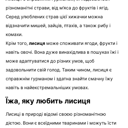
різноманітні страви, від м’яса до фруктів і ягід.
Серед улюблених страв цієї хижачки можна
відзначити мишей, зайців, птахів, а також рибу і
комахи.
Крім того,
лисиця
може споживати ягоди, фрукти і
навіть овочі. Вона дуже винахідлива в пошуках їжі і
може адаптуватися до різних умов, щоб
задовольнити свій голод. Таким чином, лисиця є
справжнім гурманом і здатна знайти смачну їжу
навіть в найекстремальніших умовах.
Їжа, яку любить лисиця
Лисиці в природі відомі своєю різноманітною
дієтою. Вони є всеїдними тваринами і можуть їсти