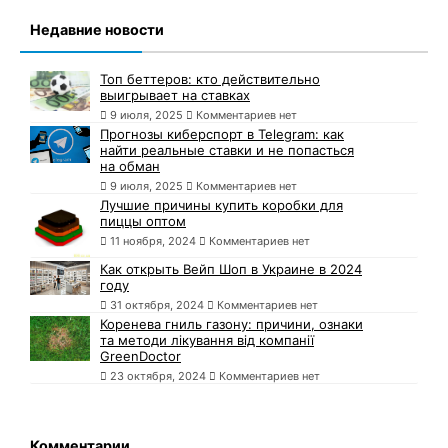
Недавние новости
Топ беттеров: кто действительно
выигрывает на ставках
9 июля, 2025
Комментариев нет
Прогнозы киберспорт в Telegram: как
найти реальные ставки и не попасться
на обман
9 июля, 2025
Комментариев нет
Лучшие причины купить коробки для
пиццы оптом
11 ноября, 2024
Комментариев нет
Как открыть Вейп Шоп в Украине в 2024
году
31 октября, 2024
Комментариев нет
Коренева гниль газону: причини, ознаки
та методи лікування від компанії
GreenDoctor
23 октября, 2024
Комментариев нет
Комментарии