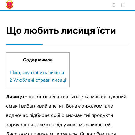
Skip
to
content
Що любить лисиця їсти
Содержимое
1
Їжа, яку любить лисиця
2
Улюблені страви лисиці
Лисиця
– це витончена тварина, яка має вишуканий
смак і вибагливий апетит. Вона є хижаком, але
водночас підбирає собі різноманітні продукти
харчування залежно від умов і можливостей.
Лисиця
є справжнім гурманом, їй подобаються