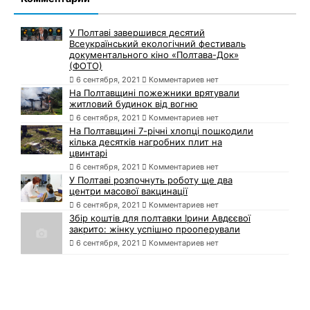
У Полтаві завершився десятий
Всеукраїнський екологічний фестиваль
документального кіно «Полтава-Док»
(ФОТО)
6 сентября, 2021
Комментариев нет
На Полтавщині пожежники врятували
житловий будинок від вогню
6 сентября, 2021
Комментариев нет
На Полтавщині 7-річні хлопці пошкодили
кілька десятків нагробних плит на
цвинтарі
6 сентября, 2021
Комментариев нет
У Полтаві розпочнуть роботу ще два
центри масової вакцинації
6 сентября, 2021
Комментариев нет
Збір коштів для полтавки Ірини Авдєєвої
закрито: жінку успішно прооперували
6 сентября, 2021
Комментариев нет