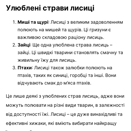
Улюблені страви лисиці
Миші та щурі
: Лисиці з великим задоволенням
полюють на мишей та щурів. Ці гризуни є
важливою складовою раціону лисиць.
Зайці
: Ще одна улюблена страва лисиць –
зайці. Ці швидкі тварини становлять смачну та
живильну їжу для лисиць.
Птахи
: Лисиці також залюбки полюють на
птахів, таких як синиці, горобці та інші. Вони
відчувають смак до м’яса птахів.
Це лише деякі з улюблених страв лисиць, адже вони
можуть полювати на різні види тварин, в залежності
від доступності їжі. Лисиці – це дуже винахідливі та
ефективні хижаки, які вміють вибирати найкращу