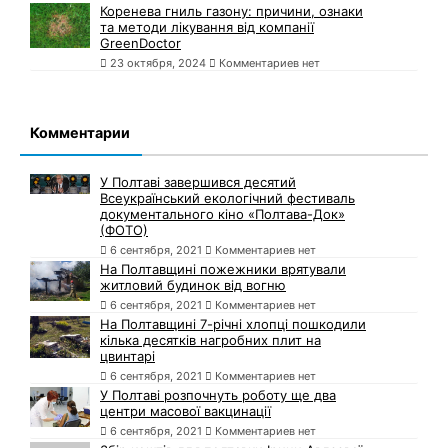
Коренева гниль газону: причини, ознаки
та методи лікування від компанії
GreenDoctor
23 октября, 2024
Комментариев нет
Комментарии
У Полтаві завершився десятий
Всеукраїнський екологічний фестиваль
документального кіно «Полтава-Док»
(ФОТО)
6 сентября, 2021
Комментариев нет
На Полтавщині пожежники врятували
житловий будинок від вогню
6 сентября, 2021
Комментариев нет
На Полтавщині 7-річні хлопці пошкодили
кілька десятків нагробних плит на
цвинтарі
6 сентября, 2021
Комментариев нет
У Полтаві розпочнуть роботу ще два
центри масової вакцинації
6 сентября, 2021
Комментариев нет