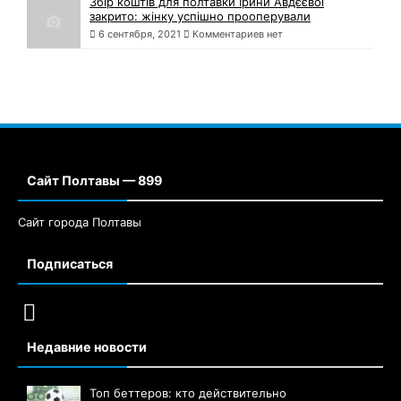
Збір коштів для полтавки Ірини Авдєєвої
закрито: жінку успішно прооперували
6 сентября, 2021
Комментариев нет
Сайт Полтавы — 899
Сайт города Полтавы
Подписаться
Недавние новости
Топ беттеров: кто действительно