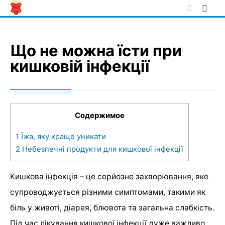
Skip
to
content
Що не можна їсти при
кишковій інфекції
Содержимое
1
Їжа, яку краще уникати
2
Небезпечні продукти для кишкової інфекції
Кишкова інфекція – це серйозне захворювання, яке
супроводжується різними симптомами, такими як
біль у животі, діарея, блювота та загальна слабкість.
Під час лікування кишкової інфекції дуже важливо