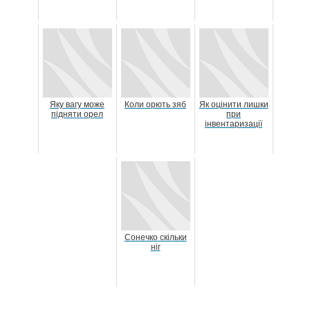
Яку вагу може
Коли орють зяб
Як оцінити лишки
підняти орел
при
інвентаризації
Сонечко скільки
ніг