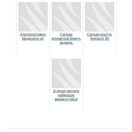
Альтернативна
Скільки
Скільки коштує
медицина це
кілометрів біжить
Аркоксія 90
ведмідь
В якому вигляді
найкраще
вживати яйця