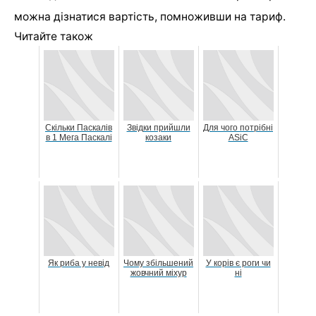
можна дізнатися вартість, помноживши на тариф.
Читайте також
Скільки Паскалів
Звідки прийшли
Для чого потрібні
в 1 Мега Паскалі
козаки
ASiC
Як риба у невід
Чому збільшений
У корів є роги чи
жовчний міхур
ні