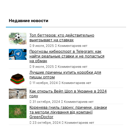
Недавние новости
Топ беттеров: кто действительно
выигрывает на ставках
9 июля, 2025
Комментариев нет
Прогнозы киберспорт в Telegram: как
найти реальные ставки и не попасться
на обман
9 июля, 2025
Комментариев нет
Лучшие причины купить коробки для
пиццы оптом
11 ноября, 2024
Комментариев нет
Как открыть Вейп Шоп в Украине в 2024
году
31 октября, 2024
Комментариев нет
Коренева гниль газону: причини, ознаки
та методи лікування від компанії
GreenDoctor
23 октября, 2024
Комментариев нет