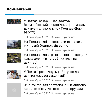
Комментарии
У Полтаві завершився десятий
Всеукраїнський екологічний фестиваль
документального кіно «Полтава-Док»
(ФОТО)
6 сентября, 2021
Комментариев нет
На Полтавщині пожежники врятували
житловий будинок від вогню
6 сентября, 2021
Комментариев нет
На Полтавщині 7-річні хлопці пошкодили
кілька десятків нагробних плит на
цвинтарі
6 сентября, 2021
Комментариев нет
У Полтаві розпочнуть роботу ще два
центри масової вакцинації
6 сентября, 2021
Комментариев нет
Збір коштів для полтавки Ірини Авдєєвої
закрито: жінку успішно прооперували
6 сентября, 2021
Комментариев нет