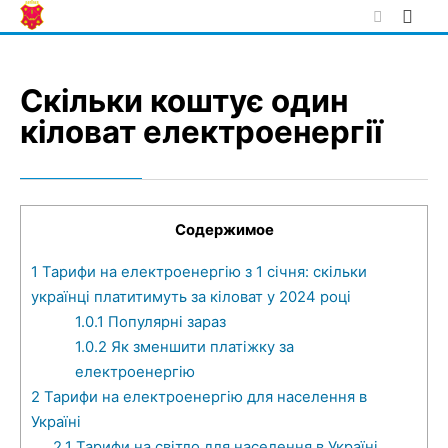
Skip
to
content
Скільки коштує один
кіловат електроенергії
Содержимое
1
Тарифи на електроенергію з 1 січня: скільки
українці платитимуть за кіловат у 2024 році
1.0.1
Популярні зараз
1.0.2
Як зменшити платіжку за
електроенергію
2
Тарифи на електроенергію для населення в
Україні
2.1
Тарифи на світло для населення в Україні