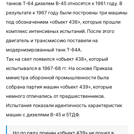
танков Т-64 дизелем В-45 относятся к 1961 году. В
результате к 1967 году были построены три машины
под обозначением «объект 436», которые прошли
комплекс интенсивных испытаний. После этого
двигатель и трансмиссию поставили на
модернизированный танк Т-64А.
Так на свет появился «объект 438», который
испытывался в 1967-68 гг. На основе Приказа
министра оборонной промышленности была
собрана партия машин «объект 439», которые
немного отличались от предшественников.
Испытания показали идентичность характеристик
машин с дизелями В-45 и 5ТДФ.
Но по ряду причин «объект 439» не пошел в