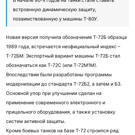
В начале 90-х годов на танки стали ставить
встроенную динамическую защиту,
позаимствованную у машины Т-80У.
Новая версия получила обозначение Т-72Б образца
1989 года, встречается неофициальный индекс –
Т-72БМ. Экспортный вариант машины Т-72Б стал
обозначаться как Т-72С (или Т-72М1М).
Впоследствии были разработаны программы
модернизации до стандарта Т-72Б2, а затем и Б3.
Основной упор при улучшении сделан на
применение современного электронного и
прицельного оборудования, а также установку
систем активной защиты.
Кроме боевых танков на базе Т-72 строился ряд