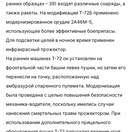
ранних образцах – 39) входят различные снаряды, а
также ракеты. На модификации Т-72Б применено
модернизированное орудие 2А46М-5,
использующее более эффективные боеприпасы.
Для подсветки целей в ночное время применен
инфракрасный прожектор.
На ранних машинах Т-72 он установлен на
фронтальной части башни левее пушки, но затем его
перенесли на точку, расположенную над
амбразурой спаренного пулемета. Модернизация
была проведена с целью повышения безопасности
механика-водителя, поскольку имелись случаи
нанесения смертельных травм прожектором. При
использовании дополнительного прицельного
оборудования пушка Т-72 допускает ведение огня