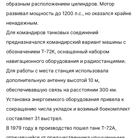
образным расположением цилиндров. Мотор
развивал мощность до 1200 л.с., но оказался крайне
ненадежным.
Для командиров танковых соединений
предназначался командирский вариант машины с
обозначением Т-72К, оснащенный набором
навигационного оборудования и радиостанциями.
Для работы с места станция использовала
дополнительную антенну высотой 10 м,
обеспечивавшую связь на расстоянии 300 км.
Установка энергоемкого оборудования привела к
сокращению числа укладок и возимый боекомплект
составляет 31 выстрел.
В 1979 году в производство пошел танк Т-72А,
отличавшийся от предшественника улучшенными