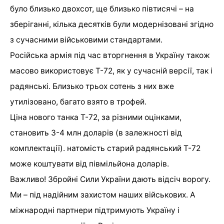
було близько двохсот, ще близько півтисячі – на
зберіганні, кілька десятків були модернізовані згідно
з сучасними військовими стандартами.
Російська армія під час вторгнення в Україну також
масово використовує Т-72, як у сучасній версії, так і
радянські. Близько трьох сотень з них вже
утилізовано, багато взято в трофей.
Ціна нового танка Т-72, за різними оцінками,
становить 3-4 млн доларів (в залежності від
комплектації). натомість старий радянський Т-72
може коштувати від півмільйона доларів.
Важливо! Збройні Сили України дають відсіч ворогу.
Ми – під надійним захистом наших військових. А
міжнародні партнери підтримують Україну і