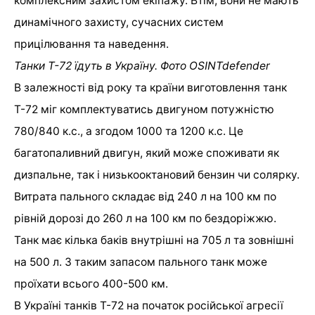
комплексним захистом екіпажу. Втім, вони не мають
динамічного захисту, сучасних систем
прицілювання та наведення.
Танки Т-72 їдуть в Україну. Фото OSINTdefender
В залежності від року та країни виготовлення танк
Т-72 міг комплектуватись двигуном потужністю
780/840 к.с., а згодом 1000 та 1200 к.с. Це
багатопаливний двигун, який може споживати як
дизпальне, так і низькооктановий бензин чи солярку.
Витрата пального складає від 240 л на 100 км по
рівній дорозі до 260 л на 100 км по бездоріжжю.
Танк має кілька баків внутрішні на 705 л та зовнішні
на 500 л. З таким запасом пального танк може
проїхати всього 400-500 км.
В Україні танків Т-72 на початок російської агресії