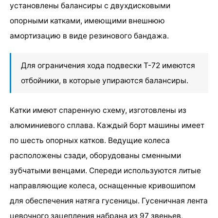
установлены балансиры с двухдисковыми
опорными катками, имеющими внешнюю
амортизацию в виде резинового бандажа.
Для ограничения хода подвески Т-72 имеются
отбойники, в которые упираются балансиры.
Катки имеют спаренную схему, изготовлены из
алюминиевого сплава. Каждый борт машины имеет
по шесть опорных катков. Ведущие колеса
расположены сзади, оборудованы сменными
зубчатыми венцами. Спереди используются литые
направляющие колеса, оснащенные кривошипом
для обеспечения натяга гусеницы. Гусеничная лента
цевочного зацепления набрана из 97 звеньев,