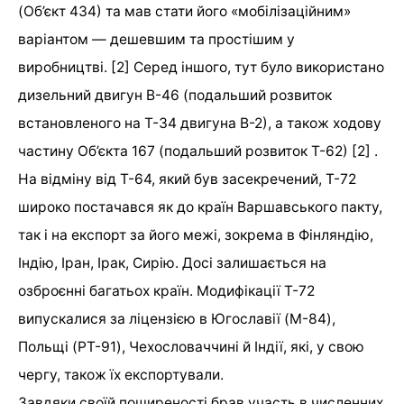
(Об’єкт 434) та мав стати його «мобілізаційним»
варіантом — дешевшим та простішим у
виробництві. [2] Серед іншого, тут було використано
дизельний двигун В-46 (подальший розвиток
встановленого на Т-34 двигуна В-2), а також ходову
частину Об’єкта 167 (подальший розвиток Т-62) [2] .
На відміну від Т-64, який був засекречений, Т-72
широко постачався як до країн Варшавського пакту,
так і на експорт за його межі, зокрема в Фінляндію,
Індію, Іран, Ірак, Сирію. Досі залишається на
озброєнні багатьох країн. Модифікації Т-72
випускалися за ліцензією в Югославії (M-84),
Польщі (PT-91), Чехословаччині й Індії, які, у свою
чергу, також їх експортували.
Завдяки своїй поширеності брав участь в численних