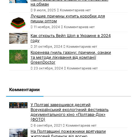
на обман
9 июля, 2025
Комментариев нет
Лучшие причины купить коробки для
пиццы оптом
11 ноября, 2024
Комментариев нет
Как открыть Вейп Шоп в Украине в 2024
году
31 октября, 2024
Комментариев нет
Коренева гниль газону: причини, ознаки
та методи лікування від компанії
GreenDoctor
23 октября, 2024
Комментариев нет
Комментарии
У Полтаві завершився десятий
Всеукраїнський екологічний фестиваль
документального кіно «Полтава-Док»
(ФОТО)
6 сентября, 2021
Комментариев нет
На Полтавщині пожежники врятували
житловий будинок від вогню