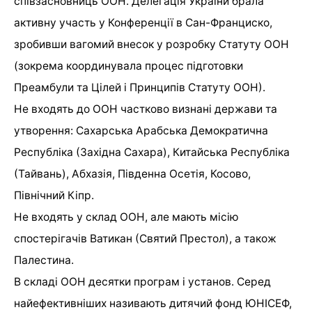
співзасновниць ООН. Делегація України брала
активну участь у Конференції в Сан-Франциско,
зробивши вагомий внесок у розробку Статуту ООН
(зокрема координувала процес підготовки
Преамбули та Цілей і Принципів Статуту ООН).
Не входять до ООН частково визнані держави та
утворення: Сахарська Арабська Демократична
Республіка (Західна Сахара), Китайська Республіка
(Тайвань), Абхазія, Південна Осетія, Косово,
Північний Кіпр.
Не входять у склад ООН, але мають місію
спостерігачів Ватикан (Святий Престол), а також
Палестина.
В складі ООН десятки програм і установ. Серед
найефективніших називають дитячий фонд ЮНІСЕФ,