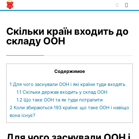
Skip
to
content
Скільки країн входить до
складу ООН
Содержимое
1
Для чого заснували ООН і які країни туди входять
1.1
Скільки держав входить у склад ООН
1.2
Що таке ООН та як туди потрапити
2
Коли збираються 193 країни: що таке ООН і навіщо
вона існує?
Для чого заснували ООН і