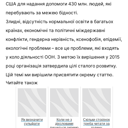
США для надання допомоги 430 млн. людей, які
перебувають за межею бідності.
Злидні, відсутність нормальної освіти в багатьох
країнах, економічні та політичні міждержавні
конфлікти, гендерна нерівність, ксенофобія, епідемії,
екологічні проблеми – все це проблеми, які входять
у коло діяльності ООН. З метою їх вирішення у 2015
році організація затвердила цілі сталого розвитку.
Цій темі ми вирішили присвятити окрему статтю.
Читайте також
Як визначити
Коли не з
Скільки сторінок
сульфати
дієсловами
треба читати за
пишеться окремо
годину