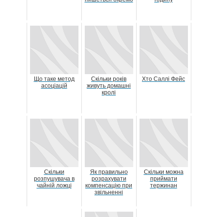
Що таке метод
Скільки років
Хто Саллі Фейс
асоціацій
живуть домашні
кролі
Скільки
Як правильно
Скільки можна
розпушувача в
розрахувати
приймати
чайній ложці
компенсацію при
тержинан
звільненні