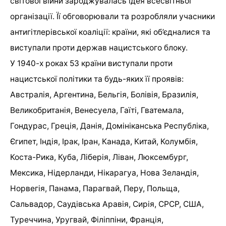
світової війни зароджувалась ідея всесвітньої
організації. Її обговорювали та розробляли учасники
антигітлерівської коаліції: країни, які об’єдналися та
виступали проти держав нацистського блоку.
У 1940-х роках 53 країни виступали проти
нацистської політики та будь-яких її проявів:
Австралія, Аргентина, Бельгія, Болівія, Бразилія,
Великобританія, Венесуела, Гаїті, Гватемала,
Гондурас, Греція, Данія, Домініканська Республіка,
Єгипет, Індія, Ірак, Іран, Канада, Китай, Колумбія,
Коста-Рика, Куба, Ліберія, Ліван, Люксембург,
Мексика, Нідерланди, Нікарагуа, Нова Зеландія,
Норвегія, Панама, Парагвай, Перу, Польща,
Сальвадор, Саудівська Аравія, Сирія, СРСР, США,
Туреччина, Уругвай, Філіппіни, Франція,