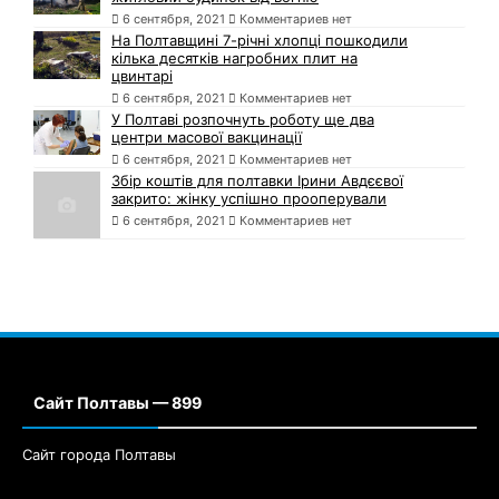
6 сентября, 2021
Комментариев нет
На Полтавщині 7-річні хлопці пошкодили
кілька десятків нагробних плит на
цвинтарі
6 сентября, 2021
Комментариев нет
У Полтаві розпочнуть роботу ще два
центри масової вакцинації
6 сентября, 2021
Комментариев нет
Збір коштів для полтавки Ірини Авдєєвої
закрито: жінку успішно прооперували
6 сентября, 2021
Комментариев нет
Сайт Полтавы — 899
Сайт города Полтавы