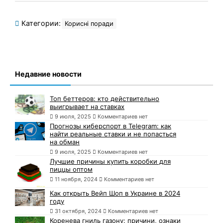
Категории:
Корисні поради
Недавние новости
Топ беттеров: кто действительно
выигрывает на ставках
9 июля, 2025
Комментариев нет
Прогнозы киберспорт в Telegram: как
найти реальные ставки и не попасться
на обман
9 июля, 2025
Комментариев нет
Лучшие причины купить коробки для
пиццы оптом
11 ноября, 2024
Комментариев нет
Как открыть Вейп Шоп в Украине в 2024
году
31 октября, 2024
Комментариев нет
Коренева гниль газону: причини, ознаки