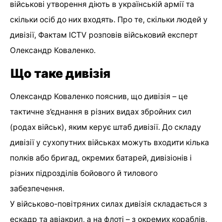
військові утворення діють в українській армії та
скільки осіб до них входять. Про те, скільки людей у
дивізії, Фактам ICTV розповів військовий експерт
Олександр Коваленко.
Що таке дивізія
Олександр Коваленко пояснив, що дивізія – це
тактичне з’єднання в різних видах збройних сил
(родах військ), яким керує штаб дивізії. До складу
дивізії у сухопутних військах можуть входити кілька
полків або бригад, окремих батарей, дивізіонів і
різних підрозділів бойового й тилового
забезпечення.
У військово-повітряних силах дивізія складається з
ескадр та авіакрил, а на флоті – з окремих кораблів,