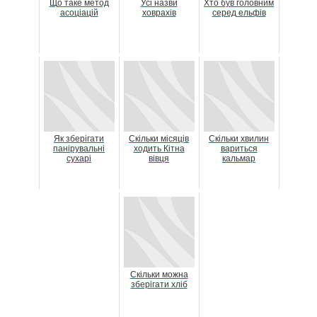
Що таке метод
Усі назви
Хто був головним
асоціацій
ховрахів
серед ельфів
Як зберігати
Скільки місяців
Скільки хвилин
панірувальні
ходить Кітна
вариться
сухарі
вівця
кальмар
Скільки можна
зберігати хліб