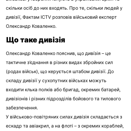
скільки осіб до них входять. Про те, скільки людей у
дивізії, Фактам ICTV розповів військовий експерт
Олександр Коваленко.
Що таке дивізія
Олександр Коваленко пояснив, що диві́зія – це
тактичне з’єднання в різних видах збройних сил
(родах військ), що керується штабом дивізії. До
складу дивізії у сухопутних військах можуть
входити клька полків або бригад, окремих батарей,
дивізіонів і різних підрозділів бойового та тилового
забезпечення.
У військово-повітряних силах дивізія складається з
ескадр та авіакрил, а на флоті – з окремих кораблей,