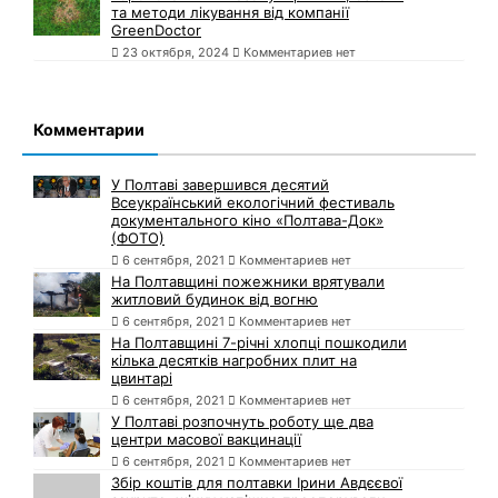
та методи лікування від компанії
GreenDoctor
23 октября, 2024
Комментариев нет
Комментарии
У Полтаві завершився десятий
Всеукраїнський екологічний фестиваль
документального кіно «Полтава-Док»
(ФОТО)
6 сентября, 2021
Комментариев нет
На Полтавщині пожежники врятували
житловий будинок від вогню
6 сентября, 2021
Комментариев нет
На Полтавщині 7-річні хлопці пошкодили
кілька десятків нагробних плит на
цвинтарі
6 сентября, 2021
Комментариев нет
У Полтаві розпочнуть роботу ще два
центри масової вакцинації
6 сентября, 2021
Комментариев нет
Збір коштів для полтавки Ірини Авдєєвої