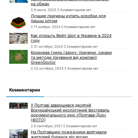
на обман
9 июля, 2025
Комментариев нет
Лучшие причины купить коробки для
пиццы оптом
11 ноября, 2024
Комментариев нет
Как открыть Вейп Шоп в Украине в 2024
году
31 октября, 2024
Комментариев нет
Коренева гниль газону: причини, ознаки
та методи лікування від компанії
GreenDoctor
23 октября, 2024
Комментариев нет
Комментарии
У Полтаві завершився десятий
Всеукраїнський екологічний фестиваль
документального кіно «Полтава-Док»
(ФОТО)
6 сентября, 2021
Комментариев нет
На Полтавщині пожежники врятували
житловий будинок від вогню