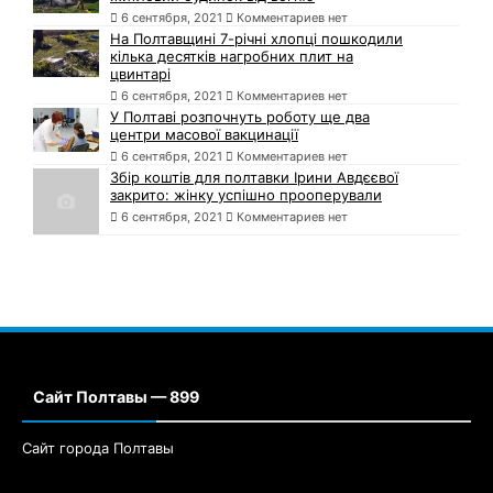
6 сентября, 2021
Комментариев нет
На Полтавщині 7-річні хлопці пошкодили
кілька десятків нагробних плит на
цвинтарі
6 сентября, 2021
Комментариев нет
У Полтаві розпочнуть роботу ще два
центри масової вакцинації
6 сентября, 2021
Комментариев нет
Збір коштів для полтавки Ірини Авдєєвої
закрито: жінку успішно прооперували
6 сентября, 2021
Комментариев нет
Сайт Полтавы — 899
Сайт города Полтавы