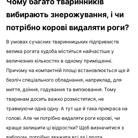
Чому багато тваринників
вибирають знерожування, і чи
потрібно корові видаляти роги?
В умовах сучасних тваринницьких підприємств
велика рогата худоба міститься найчастіше у
величезних кількостях в одному приміщенні.
Причому на компактній площі встановлюється ще й
безліч спеціального обладнання, наприклад, для
миття, доїння, годування та випоювання. Тому
тваринам досить важко розміститися, не
травмуючи одна одну. А тут ще й така прикраса на
голові. Але чи потрібно видаляти роги корові, чи
краще залишити ці відростки? Щоб визначитися з
вибором, потрібно зважити всі за і проти.