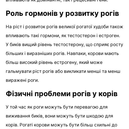
Роль гормонів у розвитку рогів
На ріст і розвиток рогів великої рогатої худоби також
впливають такі гормони, як тестостерон і естроген.
У биків вищий рівень тестостерону, що сприяє росту
більших і виразніших рогів. Навпаки, корови мають
більш високий рівень естрогену, який може
гальмувати ріст рогів або викликати менші та менш
виражені роги.
Фізичні проблеми рогів у корів
У той час як роги можуть бути перевагою для
виживання биків, вони можуть бути шкодою для
корів. Рогаті корови можуть бути більш схильні до