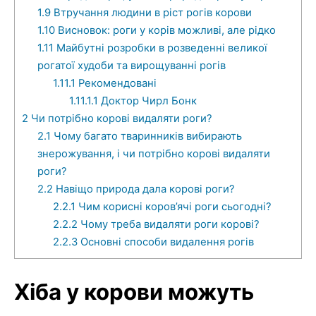
1.9
Втручання людини в ріст рогів корови
1.10
Висновок: роги у корів можливі, але рідко
1.11
Майбутні розробки в розведенні великої
рогатої худоби та вирощуванні рогів
1.11.1
Рекомендовані
1.11.1.1
Доктор Чирл Бонк
2
Чи потрібно корові видаляти роги?
2.1
Чому багато тваринників вибирають
знерожування, і чи потрібно корові видаляти
роги?
2.2
Навіщо природа дала корові роги?
2.2.1
Чим корисні коров’ячі роги сьогодні?
2.2.2
Чому треба видаляти роги корові?
2.2.3
Основні способи видалення рогів
Хіба у корови можуть