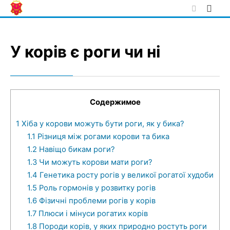
Skip
to
content
У корів є роги чи ні
Содержимое
1
Хіба у корови можуть бути роги, як у бика?
1.1
Різниця між рогами корови та бика
1.2
Навіщо бикам роги?
1.3
Чи можуть корови мати роги?
1.4
Генетика росту рогів у великої рогатої худоби
1.5
Роль гормонів у розвитку рогів
1.6
Фізичні проблеми рогів у корів
1.7
Плюси і мінуси рогатих корів
1.8
Породи корів, у яких природно ростуть роги