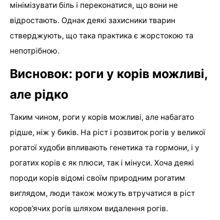
мінімізувати біль і переконатися, що вони не
відростають. Однак деякі захисники тварин
стверджують, що така практика є жорстокою та
непотрібною.
Висновок: роги у корів можливі,
але рідко
Таким чином, роги у корів можливі, але набагато
рідше, ніж у биків. На ріст і розвиток рогів у великої
рогатої худоби впливають генетика та гормони, і у
рогатих корів є як плюси, так і мінуси. Хоча деякі
породи корів відомі своїм природним рогатим
виглядом, люди також можуть втручатися в ріст
коров’ячих рогів шляхом видалення рогів.