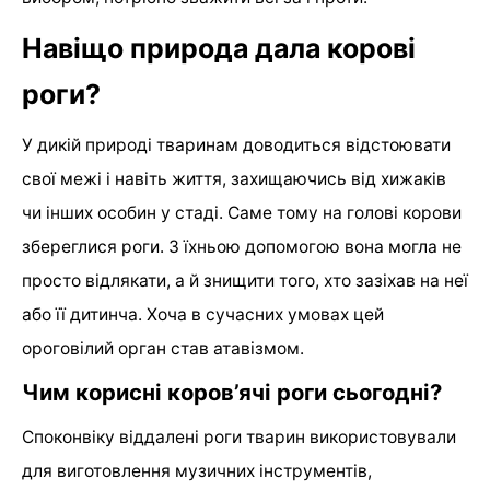
Навіщо природа дала корові
роги?
У дикій природі тваринам доводиться відстоювати
свої межі і навіть життя, захищаючись від хижаків
чи інших особин у стаді. Саме тому на голові корови
збереглися роги. З їхньою допомогою вона могла не
просто відлякати, а й знищити того, хто зазіхав на неї
або її дитинча. Хоча в сучасних умовах цей
ороговілий орган став атавізмом.
Чим корисні коров’ячі роги сьогодні?
Споконвіку віддалені роги тварин використовували
для виготовлення музичних інструментів,