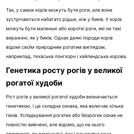
Так, у самок корів можуть бути роги, але вони
зустрічаються набагато рідше, ніж у биків. У корів
можуть бути маленькі або короткі роги, які не такі
виражені, як у биків. Однак деякі породи корів
відомі своїм природним рогатим виглядом,
наприклад, техаська лонгхорн і хайлендська корова.
Генетика росту рогів у великої
рогатої худоби
Ріст рогів у великої рогатої худоби визначається
генетикою, і це складна ознака, яка включає кілька
генів. Успадкування рогатих або безрогих ознак не
повністю вивчено, але відомо, що на нього
впливають як домінантні, так і рецесивні гени.