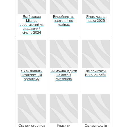
Який зараз
Виробництво
Якого числа
Місяць
картоплі по
пасха 2025
зростаючий чи
країнах
спадаючий
січень 2024
Як визначити
Чи можна їздити
Де почитати
інтоксикацію
на авто з
книги онлайн
організму
вмятиною
Скільки сторінок
Квасити
Скільки фолів