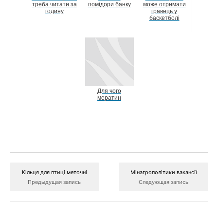
треба читати за
помідори банку
може отримати
годину
гравець у
баскетболі
Для чого
мератин
Кільця для птиці меточні
Мінагрополітики вакансії
Предыдущая запись
Следующая запись