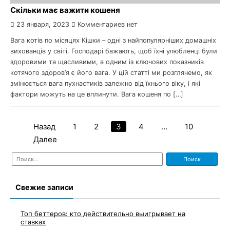
Скільки має важити кошеня
23 января, 2023
Комментариев нет
Вага котів по місяцях Кішки – одні з найпопулярніших домашніх
вихованців у світі. Господарі бажають, щоб їхні улюбленці були
здоровими та щасливими, а одним із ключових показників
котячого здоров’я є його вага. У цій статті ми розглянемо, як
змінюється вага пухнастиків залежно від їхнього віку, і які
фактори можуть на це вплинути. Вага кошеня по […]
Назад
1
2
3
4
…
10
Пагинация
Далее
записей
Найти:
Свежие записи
Топ беттеров: кто действительно выигрывает на
ставках