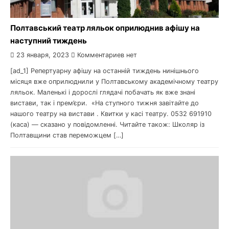
Полтавський театр ляльок оприлюднив афішу на
наступний тиждень
23 января, 2023
Комментариев нет
[ad_1] Репертуарну афішу на останній тиждень нинішнього
місяця вже оприлюднили у Полтавському академічному театру
ляльок. Маленькі і дорослі глядачі побачать як вже знані
вистави, так і прем’єри. «На ступного тижня завітайте до
нашого театру на вистави . Квитки у касі театру. 0532 691910
(каса) — сказано у повідомленні. Читайте також: Школяр із
Полтавщини став переможцем […]