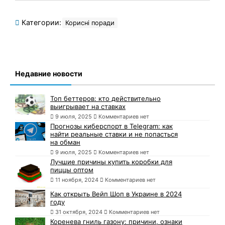
Категории:
Корисні поради
Недавние новости
Топ беттеров: кто действительно
выигрывает на ставках
9 июля, 2025
Комментариев нет
Прогнозы киберспорт в Telegram: как
найти реальные ставки и не попасться
на обман
9 июля, 2025
Комментариев нет
Лучшие причины купить коробки для
пиццы оптом
11 ноября, 2024
Комментариев нет
Как открыть Вейп Шоп в Украине в 2024
году
31 октября, 2024
Комментариев нет
Коренева гниль газону: причини, ознаки