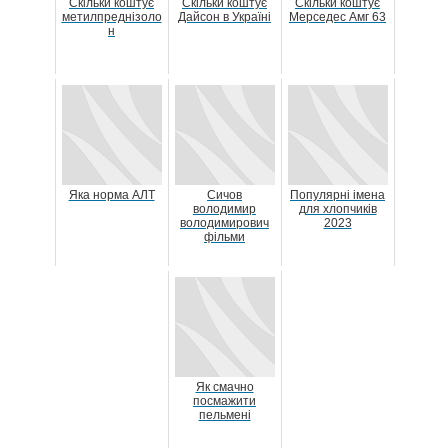
Скільки коштує
Скільки коштує
Скільки коштує
метилпреднізоло
Дайсон в Україні
Мерседес Амг 63
н
Яка норма АЛТ
Сичов
Популярні імена
володимир
для хлопчиків
володимирович
2023
фільми
Як смачно
посмажити
пельмені