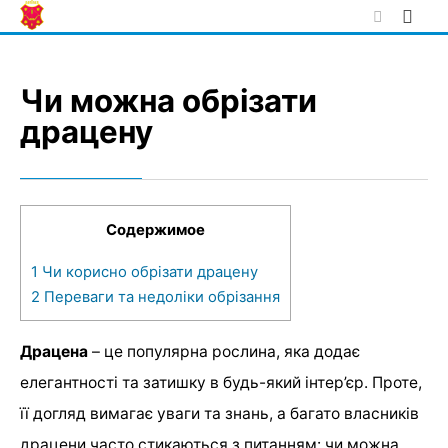
Skip
to
content
Чи можна обрізати
драцену
Содержимое
1
Чи корисно обрізати драцену
2
Переваги та недоліки обрізання
Драцена
– це популярна рослина, яка додає
елегантності та затишку в будь-який інтер’єр. Проте,
її догляд вимагає уваги та знань, а багато власників
драцени часто стикаються з питанням: чи можна