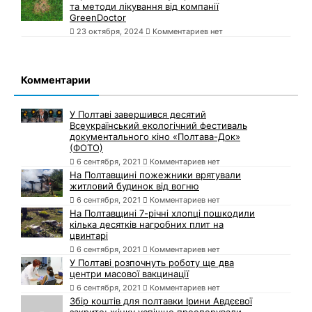
та методи лікування від компанії
GreenDoctor
23 октября, 2024
Комментариев нет
Комментарии
У Полтаві завершився десятий
Всеукраїнський екологічний фестиваль
документального кіно «Полтава-Док»
(ФОТО)
6 сентября, 2021
Комментариев нет
На Полтавщині пожежники врятували
житловий будинок від вогню
6 сентября, 2021
Комментариев нет
На Полтавщині 7-річні хлопці пошкодили
кілька десятків нагробних плит на
цвинтарі
6 сентября, 2021
Комментариев нет
У Полтаві розпочнуть роботу ще два
центри масової вакцинації
6 сентября, 2021
Комментариев нет
Збір коштів для полтавки Ірини Авдєєвої