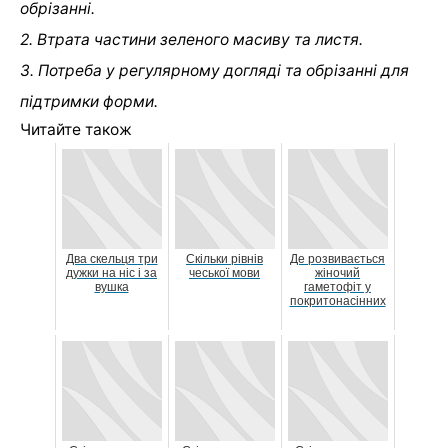
обрізанні.
2. Втрата частини зеленого масиву та листя.
3. Потреба у регулярному догляді та обрізанні для
підтримки форми.
Читайте також
Два скельця три
Скільки рівнів
Де розвивається
дужки на ніс і за
чеської мови
жіночий
вушка
гаметофіт у
покритонасінних