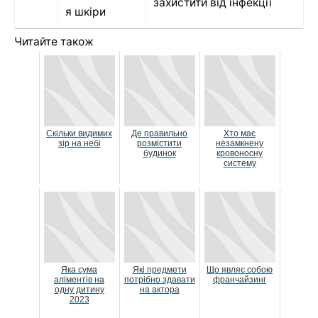
захистити від інфекції
я шкіри
Читайте також
Скільки видимих
Де правильно
Хто має
зір на небі
розмістити
незамкнену
будинок
кровоносну
систему
Яка сума
Які предмети
Що являє собою
аліментів на
потрібно здавати
франчайзинг
одну дитину
на актора
2023