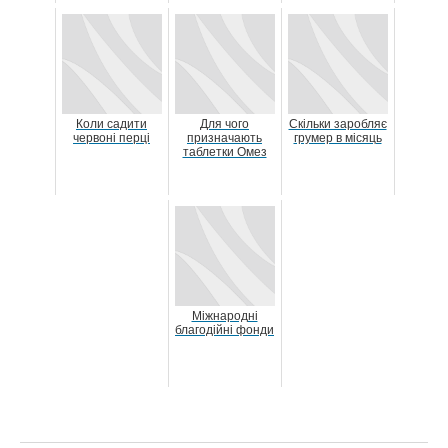
Коли садити
Для чого
Скільки заробляє
червоні перці
призначають
грумер в місяць
таблетки Омез
Міжнародні
благодійні фонди