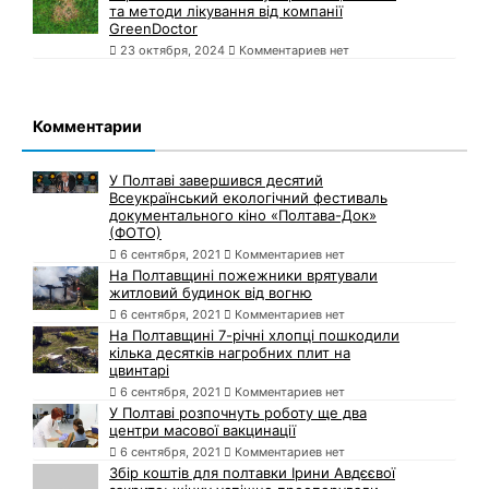
та методи лікування від компанії
GreenDoctor
23 октября, 2024
Комментариев нет
Комментарии
У Полтаві завершився десятий
Всеукраїнський екологічний фестиваль
документального кіно «Полтава-Док»
(ФОТО)
6 сентября, 2021
Комментариев нет
На Полтавщині пожежники врятували
житловий будинок від вогню
6 сентября, 2021
Комментариев нет
На Полтавщині 7-річні хлопці пошкодили
кілька десятків нагробних плит на
цвинтарі
6 сентября, 2021
Комментариев нет
У Полтаві розпочнуть роботу ще два
центри масової вакцинації
6 сентября, 2021
Комментариев нет
Збір коштів для полтавки Ірини Авдєєвої