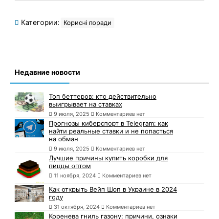
Категории:
Корисні поради
Недавние новости
Топ беттеров: кто действительно
выигрывает на ставках
9 июля, 2025
Комментариев нет
Прогнозы киберспорт в Telegram: как
найти реальные ставки и не попасться
на обман
9 июля, 2025
Комментариев нет
Лучшие причины купить коробки для
пиццы оптом
11 ноября, 2024
Комментариев нет
Как открыть Вейп Шоп в Украине в 2024
году
31 октября, 2024
Комментариев нет
Коренева гниль газону: причини, ознаки