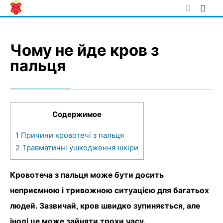
Skip
to
content
Чому не йде кров з
пальця
Содержимое
1
Причини кровотечі з пальця
2
Травматичні ушкодження шкіри
Кровотеча з пальця може бути досить
неприємною і тривожною ситуацією для багатьох
людей. Зазвичай, кров швидко зупиняється, але
іноді це може зайняти трохи часу.