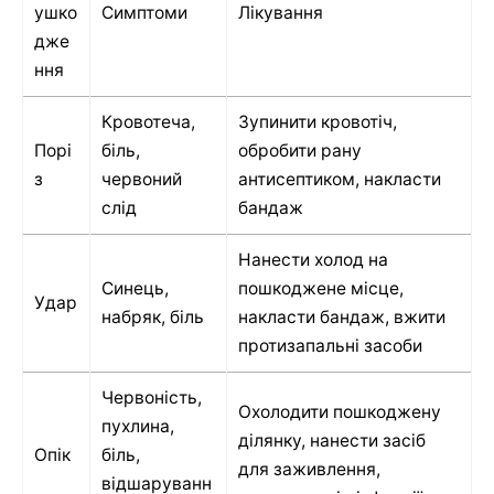
ушко
Симптоми
Лікування
дже
ння
Кровотеча,
Зупинити кровотіч,
Порі
біль,
обробити рану
з
червоний
антисептиком, накласти
слід
бандаж
Нанести холод на
Синець,
пошкоджене місце,
Удар
набряк, біль
накласти бандаж, вжити
протизапальні засоби
Червоність,
Охолодити пошкоджену
пухлина,
ділянку, нанести засіб
Опік
біль,
для заживлення,
відшаруванн