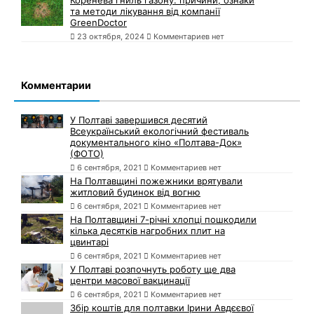
Коренева гниль газону: причини, ознаки
та методи лікування від компанії
GreenDoctor
23 октября, 2024
Комментариев нет
Комментарии
У Полтаві завершився десятий
Всеукраїнський екологічний фестиваль
документального кіно «Полтава-Док»
(ФОТО)
6 сентября, 2021
Комментариев нет
На Полтавщині пожежники врятували
житловий будинок від вогню
6 сентября, 2021
Комментариев нет
На Полтавщині 7-річні хлопці пошкодили
кілька десятків нагробних плит на
цвинтарі
6 сентября, 2021
Комментариев нет
У Полтаві розпочнуть роботу ще два
центри масової вакцинації
6 сентября, 2021
Комментариев нет
Збір коштів для полтавки Ірини Авдєєвої