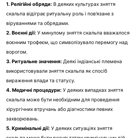
1. Релігійні обряди:
В деяких культурах зняття
скальпа відіграє ритуальну роль і пов’язане з
віруваннями та обрядами.
2. Воєнні дії:
У минулому зняття скальпа вважалося
воєнним трофеєм, що символізувало перемогу над
ворогом.
3. Ритуальне значення:
Деякі індіанські племена
використовували зняття скальпа як спосіб
вираження влади та статусу.
4. Медичні процедури:
У деяких випадках зняття
скальпа може бути необхідним для проведення
хірургічних втручань або діагностики певних
захворювань.
5. Кримінальні дії:
У деяких ситуаціях зняття
скальпа може бути результатом кримінальних дій