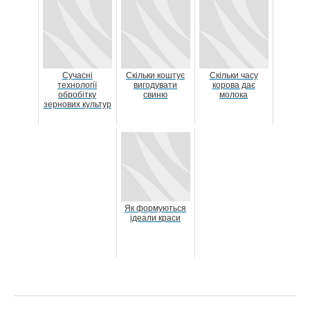
Сучасні
Скільки коштує
Скільки часу
технології
вигодувати
корова дає
обробітку
свиню
молока
зернових культур
Як формуються
ідеали краси