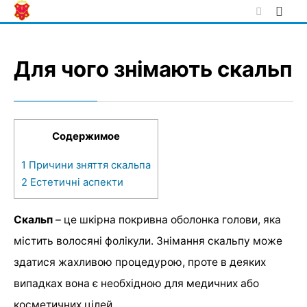
Skip
to
content
Для чого знімають скальп
Содержимое
1
Причини зняття скальпа
2
Естетичні аспекти
Скальп
– це шкірна покривна оболонка голови, яка
містить волосяні фолікули. Знімання скальпу може
здатися жахливою процедурою, проте в деяких
випадках вона є необхідною для медичних або
косметичних цілей.