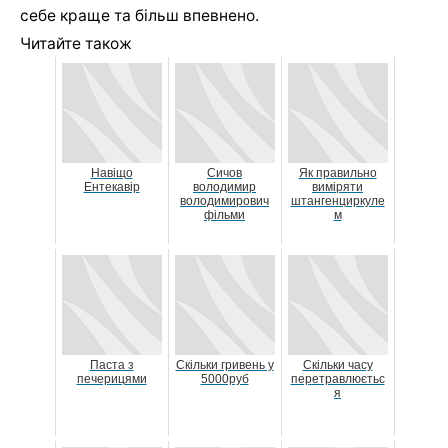
себе краще та більш впевнено.
Читайте також
Навіщо
Сичов
Як правильно
Ентекавір
володимир
виміряти
володимирович
штангенциркуле
фільми
м
Паста з
Скільки гривень у
Скільки часу
печерицями
5000руб
перетравлюєтьс
я