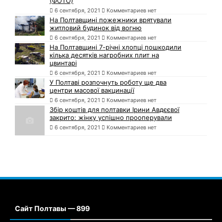
(ФОТО)
6 сентября, 2021
Комментариев нет
На Полтавщині пожежники врятували
житловий будинок від вогню
6 сентября, 2021
Комментариев нет
На Полтавщині 7-річні хлопці пошкодили
кілька десятків нагробних плит на
цвинтарі
6 сентября, 2021
Комментариев нет
У Полтаві розпочнуть роботу ще два
центри масової вакцинації
6 сентября, 2021
Комментариев нет
Збір коштів для полтавки Ірини Авдєєвої
закрито: жінку успішно прооперували
6 сентября, 2021
Комментариев нет
Сайт Полтавы — 899