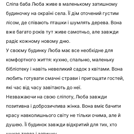
Сліпа баба Люба живе в маленькому затишному
будиночку на окраїні села. Її дім оточений густим
лісом, де співають пташки і шумлять дерева. Вона
вже багато років тут живе самотньо, але завжди
радіє кожному новому дню.
У своєму будинку Люба має все необхідне для
комфортного життя: кухню, спальню, маленьку
бібліотеку і навіть невеликий садок з квітами. Вона
любить готувати смачні страви і пригощати гостей,
які час від часу завітають до неї.
Незважаючи на свою сліпоту, Люба завжди
позитивна і доброзичлива жінка. Вона вміє бачити
красу навколишнього світу не тільки очима, але й
душею. Її будинок завжди відкритий для тих, хто
шукає тепла і затишку.