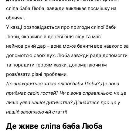
сліпа баба Люба, завжди викликає посмішку на
обличчі.
У казці розповідається про пригоди сліпої баби
Люби, яка живе в дереві біля лісу та має
неймовірний дар – вона може бачити все навколо за
допомогою своїх вух. Люба завжди рада допомогти
та порадити героям казки, допомагаючи їм
розв’язати різні проблеми.
Де знаходиться хатка сліпої баби Люби? Де вона
приймає своїх гостей? Чи є вона справжньою чи це
лише уява нашої дитинства? Дізнайтеся про це у
нашій захоплюючій статті!
Де живе сліпа баба Люба