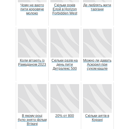
Чому не варто
Скільки років
Де люблять жити
пити коровяче
Елой в Horizon
таргани
молоко
Forbidden West
Коли вітають із
Скільки разів на
Можно ли давать
Рамаданом 2023
день пити
Аскорил при
Детралекс 500
сухом кашле
В якому році
20% от 800
Скільки аятів в
було знято фільм
Корані
Втікачі