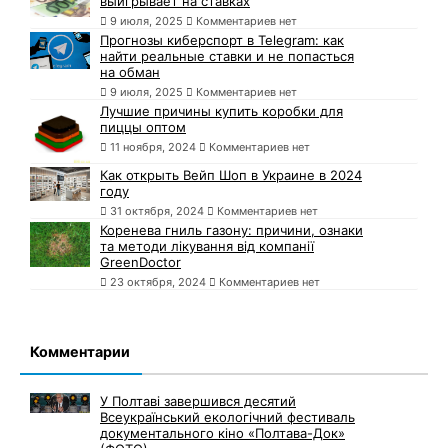
выигрывает на ставках
9 июля, 2025
Комментариев нет
Прогнозы киберспорт в Telegram: как
найти реальные ставки и не попасться
на обман
9 июля, 2025
Комментариев нет
Лучшие причины купить коробки для
пиццы оптом
11 ноября, 2024
Комментариев нет
Как открыть Вейп Шоп в Украине в 2024
году
31 октября, 2024
Комментариев нет
Коренева гниль газону: причини, ознаки
та методи лікування від компанії
GreenDoctor
23 октября, 2024
Комментариев нет
Комментарии
У Полтаві завершився десятий
Всеукраїнський екологічний фестиваль
документального кіно «Полтава-Док»