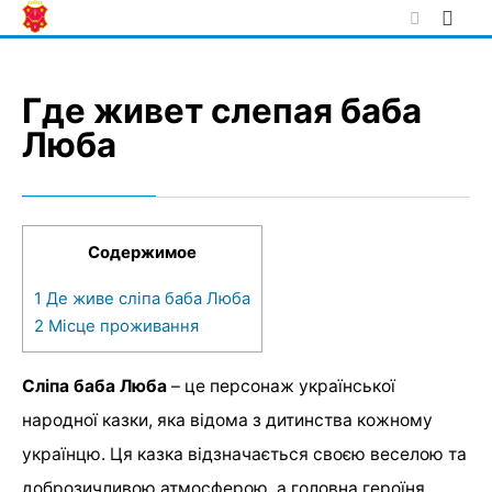
Skip
to
content
Где живет слепая баба
Люба
Содержимое
1
Де живе сліпа баба Люба
2
Місце проживання
Сліпа баба Люба
– це персонаж української
народної казки, яка відома з дитинства кожному
українцю. Ця казка відзначається своєю веселою та
доброзичливою атмосферою, а головна героїня,