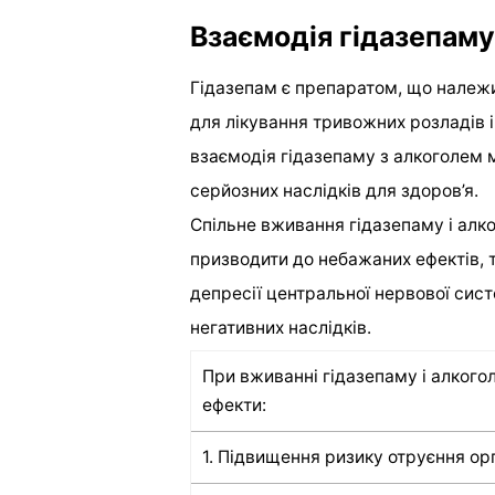
Взаємодія гідазепаму
Гідазепам є препаратом, що належи
для лікування тривожних розладів і
взаємодія гідазепаму з алкоголем 
серйозних наслідків для здоров’я.
Спільне вживання гідазепаму і алк
призводити до небажаних ефектів, т
депресії центральної нервової сист
негативних наслідків.
При вживанні гідазепаму і алкого
ефекти:
1. Підвищення ризику отруєння ор