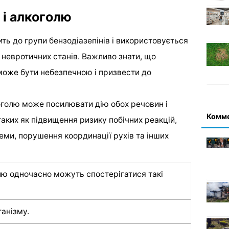
 і алкоголю
ть до групи бензодіазепінів і використовується
 невротичних станів. Важливо знати, що
може бути небезпечною і призвести до
оголю може посилювати дію обох речовин і
Комм
аких як підвищення ризику побічних реакцій,
еми, порушення координації рухів та інших
лю одночасно можуть спостерігатися такі
ганізму.