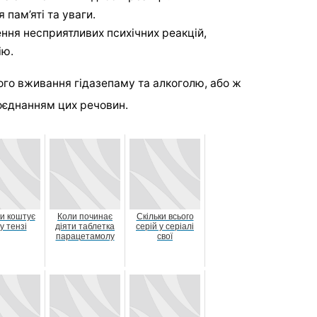
пам’яті та уваги.
ння несприятливих психічних реакцій,
ію.
го вживання гідазепаму та алкоголю, або ж
оєднанням цих речовин.
ки коштує
Коли починає
Скільки всього
у тензі
діяти таблетка
серій у серіалі
парацетамолу
свої