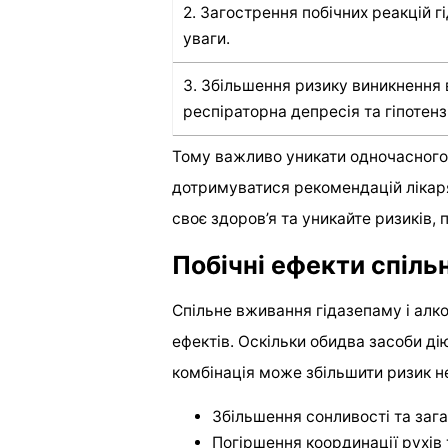
2. Загострення побічних реакцій 
уваги.
3. Збільшення ризику виникнення в
респіраторна депресія та гіпотенз
Тому важливо уникати одночасного 
дотримуватися рекомендацій лікар
своє здоров’я та уникайте ризиків, 
Побічні ефекти спіль
Спільне вживання гідазепаму і алк
ефектів. Оскільки обидва засоби ді
комбінація може збільшити ризик н
Збільшення сонливості та заг
Погіршення координації рухів 