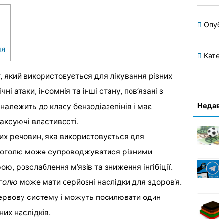
Опу
ня
Кате
, який використовується для лікування різних
ні атаки, інсомнія та інші стану, пов’язані з
Недав
алежить до класу бензодіазепінів і має
лаксуючі властивості.
их речовин, яка використовується для
лкоголю може супроводжуватися різними
ю, розслаблення м’язів та зниження інгібіції.
голю
може мати серйозні наслідки для здоров’я.
нервову систему і можуть посилювати один
их наслідків.