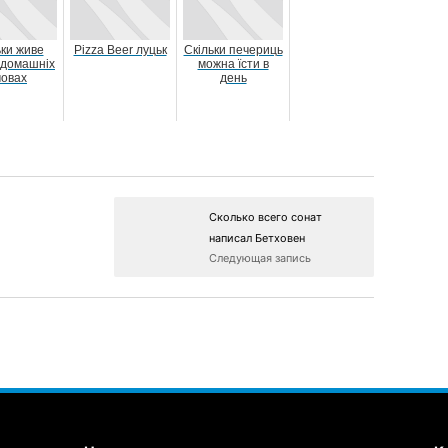
ьки живе
Pizza Beer луцьк
Скільки печериць
в домашніх
можна їсти в
мовах
день
Сколько всего сонат
написал Бетховен
Следующая запись