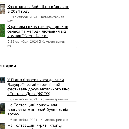
Как открыть Вейп Шоп в Украине
в 2024 году
31 октября, 2024
Комментариев
нет
Коренева гниль газону: причини,
ознаки та методи лікування від
компанії GreenDoctor
23 октября, 2024
Комментариев
нет
ентарии
У Полтаві завершився десятий
Всеукраїнський екологічний
фестиваль документального кіно
«Полтава-Док» (ФОТО)
6 сентября, 2021
Комментариев нет
На Полтавщині пожежники
врятували житловий будинок від
вогню
6 сентября, 2021
Комментариев нет
На Полтавщині 7-річні хлопці