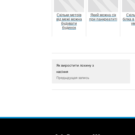
Скільки метрів
Який можна сік
Скіл
від межі можна
при панкреатиті
білка 
будувати
у
будинок
Як виростити лохину з
насіння
Предыдущая запись