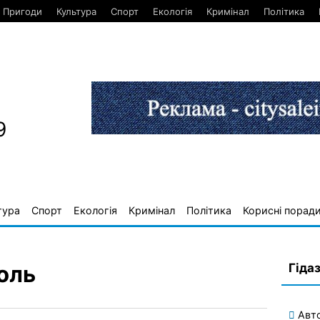
Пригоди
Культура
Спорт
Екологія
Кримінал
Політика
9
тура
Спорт
Екологія
Кримінал
Політика
Корисні порад
Гіда
голь
Авт