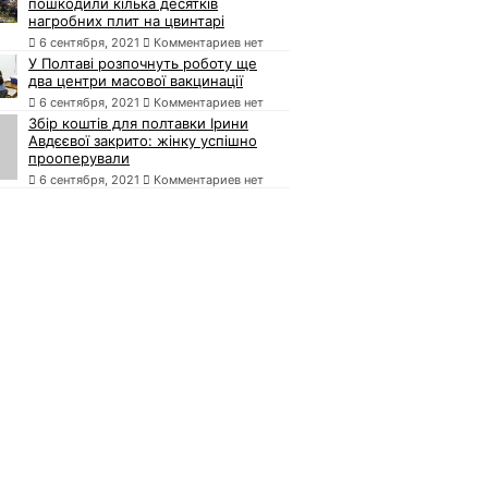
пошкодили кілька десятків
нагробних плит на цвинтарі
6 сентября, 2021
Комментариев нет
У Полтаві розпочнуть роботу ще
два центри масової вакцинації
6 сентября, 2021
Комментариев нет
Збір коштів для полтавки Ірини
Авдєєвої закрито: жінку успішно
прооперували
6 сентября, 2021
Комментариев нет