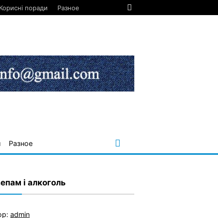
Корисні поради
Разное
и
Разное
зепам і алкоголь
ор:
admin