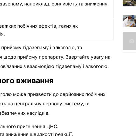
гідазепаму, наприклад, сонливість та зниження
ажких побічних ефектів, таких як
ія.
прийому гідазепаму і алкоголю, та
я щодо прийому препарату. Звертайте увагу на
пов’язаних з взаємодією гідазепаму і алкоголю.
ного вживання
оголю може призвести до серйозних побічних
ють на центральну нервову систему, їх
ебезпечних наслідків.
ального пригнічення ЦНС.
та зниження швидкості реакції.