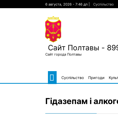
Skip
6 августа, 2026 - 7:46 дп
Суспільство
to
content
Сайт Полтавы - 89
Сайт города Полтавы
Суспільство
Пригоди
Куль
Гідазепам і алко