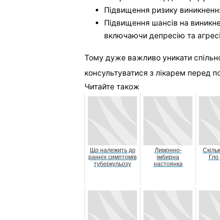
Підвищення ризику виникнення 
Підвищення шансів на виникне
включаючи депресію та агрес
Тому дуже важливо уникати спільно
консультуватися з лікарем перед п
Читайте також
Що належить до
Лимонно-
Скіль
ранніх симптомів
імбирна
Гло 
туберкульозу
настоянка