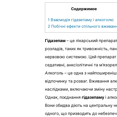
Содержимое
1
Взаємодія гідазепаму і алкоголю
2
Побічні ефекти спільного вживан
Гідазепам
– це лікарський препарат
розладів, таких як тривожність, паніч
нервовою системою. Цей препарат н
седативні, анксіолітичні та м’язоре
Алкоголь
– це одна з найпоширеніш
відпочинку та розваг. Вживання а
наслідками, включаючи зміну настро
Однак, поєднання
гідазепаму
і
алко
Вони обидва діють на центральну 
одного, що призводить до небезпечн