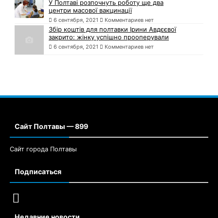
У Полтаві розпочнуть роботу ще два
центри масової вакцинації
6 сентября, 2021
Комментариев нет
Збір коштів для полтавки Ірини Авдєєвої
закрито: жінку успішно прооперували
6 сентября, 2021
Комментариев нет
Сайт Полтавы — 899
Сайт города Полтавы
Подписаться
Недавние новости