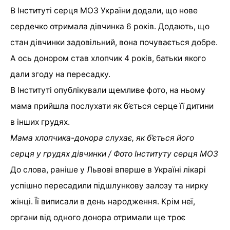
В Інституті серця МОЗ України додали, що нове
сердечко отримала дівчинка 6 років. Додають, що
стан дівчинки задовільний, вона почувається добре.
А ось донором став хлопчик 4 років, батьки якого
дали згоду на пересадку.
В Інституті опублікували щемливе фото, на ньому
мама прийшла послухати як б’ється серце її дитини
в інших грудях.
Мама хлопчика-донора слухає, як б’ється його
серця у грудях дівчинки / Фото Інституту серця МОЗ
До слова, раніше у Львові вперше в Україні лікарі
успішно пересадили підшлункову залозу та нирку
жінці. Її виписали в день народження. Крім неї,
органи від одного донора отримали ще троє