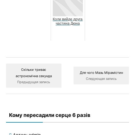
Коли вийде друга
частина Дюна
Скільки триває
Для чого Мазь Мірамістин
астрономічна секунда
Следующая запись
Предыдущая запись
Кому пересадили серце 6 разів
Автор:
admin