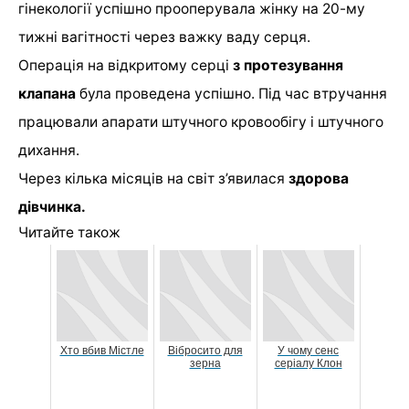
гінекології успішно прооперувала жінку на 20-му
тижні вагітності через важку ваду серця.
Операція на відкритому серці
з протезування
клапана
була проведена успішно. Під час втручання
працювали апарати штучного кровообігу і штучного
дихання.
Через кілька місяців на світ з’явилася
здорова
дівчинка.
Читайте також
Хто вбив Містле
Вібросито для
У чому сенс
зерна
серіалу Клон