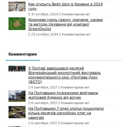
Как открыть Вейп Шоп в Украине в 2024
году
31 октября, 2024
Комментариев нет
Коренева гниль газону: причини, ознаки
та методи лікування від компанії
GreenDoctor
23 октября, 2024
Комментариев нет
Комментарии
У Полтаві завершився десятий
Всеукраїнський екологічний фестиваль
документального кіно «Полтава-Док»
(ФОТО)
6 сентября, 2021
Комментариев нет
На Полтавщині пожежники врятували
житловий будинок від вогню
6 сентября, 2021
Комментариев нет
На Полтавщині 7-річні хлопці пошкодили
кілька десятків нагробних плит на
цвинтарі
6 сентября, 2021
Комментариев нет