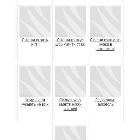
Скільки стоять
Скільки коштує
Скільки коштують
нігті
щоб купити стаж
курси в
автошколі
Чому клопи
Скільки часу
Гідазепам і
кусають не всіх
варити ніжки
алкоголь
свинячі