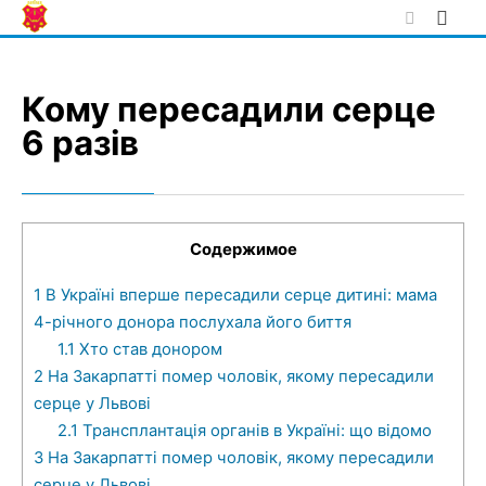
Skip
to
content
Кому пересадили серце
6 разів
Содержимое
1
В Україні вперше пересадили серце дитині: мама
4-річного донора послухала його биття
1.1
Хто став донором
2
На Закарпатті помер чоловік, якому пересадили
серце у Львові
2.1
Трансплантація органів в Україні: що відомо
3
На Закарпатті помер чоловік, якому пересадили
серце у Львові