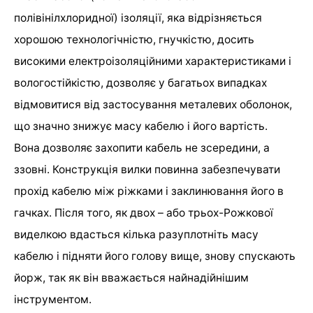
полівінілхлоридної) ізоляції, яка відрізняється
хорошою технологічністю, гнучкістю, досить
високими електроізоляційними характеристиками і
вологостійкістю, дозволяє у багатьох випадках
відмовитися від застосування металевих оболонок,
що значно знижує масу кабелю і його вартість.
Вона дозволяє захопити кабель не зсередини, а
ззовні. Конструкція вилки повинна забезпечувати
прохід кабелю між ріжками і заклинювання його в
гачках. Після того, як двох – або трьох-Рожкової
виделкою вдасться кілька разуплотніть масу
кабелю і підняти його голову вище, знову спускають
йорж, так як він вважається найнадійнішим
інструментом.