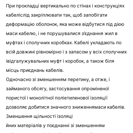
При прокладці вертикально по стінах і конструкціях
кабеліслід закріплювати так, щоб запобігати
деформацію оболонок, яка може відбутися під дією
маси кабелю, і не порушувалися з’єднання жил в
муфтах і сполучних коробках. Кабелі укладають по
всій довжині рівномірно і з запасом у всіх сполучних
івідгалужувальних муфт і коробок, а також біля
місць приєднань кабелів.
Одночасно зі зменшенням перетину, а отже, і
займаного обсягу, застосування опроміненої
пористої і монолітної поліетиленової ізоляції
дозволяє добитися значного зниженнямаси кабелів.
Зменшення щільності ізоляці
йних матеріалів у поєднанні зі зменшенням