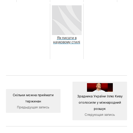
Як писати в
науковому стилі
Скільки можна приймати
Зрадника України Іллю Киву
тержинан
оголосили у міжнародний
Предыдущая запись
розшук
Следующая запись