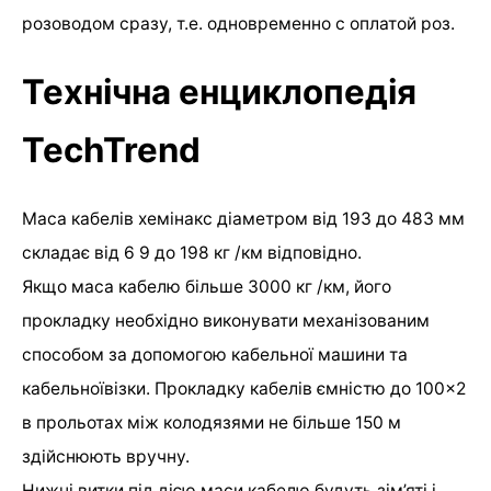
розоводом сразу, т.е. одновременно с оплатой роз.
Технічна енциклопедія
TechTrend
Маса кабелів хемінакс діаметром від 193 до 483 мм
складає від 6 9 до 198 кг /км відповідно.
Якщо маса кабелю більше 3000 кг /км, його
прокладку необхідно виконувати механізованим
способом за допомогою кабельної машини та
кабельноївізки. Прокладку кабелів ємністю до 100×2
в прольотах між колодязями не більше 150 м
здійснюють вручну.
Нижні витки під дією маси кабелю будуть зім’яті і