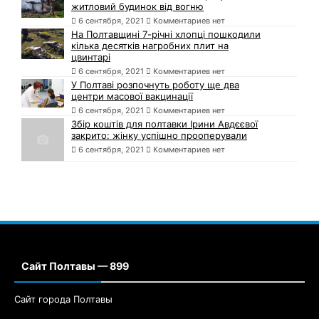
житловий будинок від вогню
6 сентября, 2021
Комментариев нет
На Полтавщині 7-річні хлопці пошкодили
кілька десятків нагробних плит на
цвинтарі
6 сентября, 2021
Комментариев нет
У Полтаві розпочнуть роботу ще два
центри масової вакцинації
6 сентября, 2021
Комментариев нет
Збір коштів для полтавки Ірини Авдєєвої
закрито: жінку успішно прооперували
6 сентября, 2021
Комментариев нет
Сайт Полтавы — 899
Сайт города Полтавы