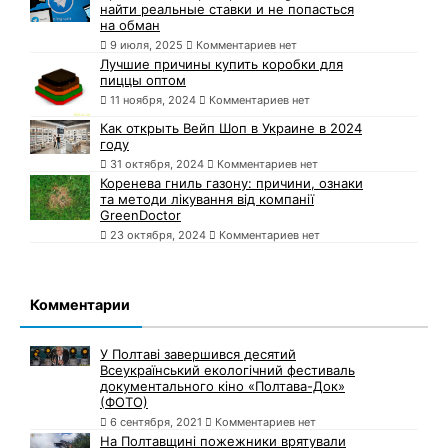
найти реальные ставки и не попасться
на обман
9 июля, 2025
Комментариев нет
Лучшие причины купить коробки для
пиццы оптом
11 ноября, 2024
Комментариев нет
Как открыть Вейп Шоп в Украине в 2024
году
31 октября, 2024
Комментариев нет
Коренева гниль газону: причини, ознаки
та методи лікування від компанії
GreenDoctor
23 октября, 2024
Комментариев нет
Комментарии
У Полтаві завершився десятий
Всеукраїнський екологічний фестиваль
документального кіно «Полтава-Док»
(ФОТО)
6 сентября, 2021
Комментариев нет
На Полтавщині пожежники врятували