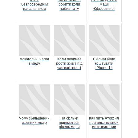
Хто є
Що не можна
Скільки дітей в
безпосереднім
робити коли
Маші
начальником
набив тату
Єфросініної
Алкогольні напої
Коли починає
Скільки буде
з меду
рости живіт під
коштувати
час вагітності
iPhone 14
Чому збільшений
На скільки
Как пить Атоксил
жовчний міхур
підніметься
при алкогольной
рівень моря
интоксикации