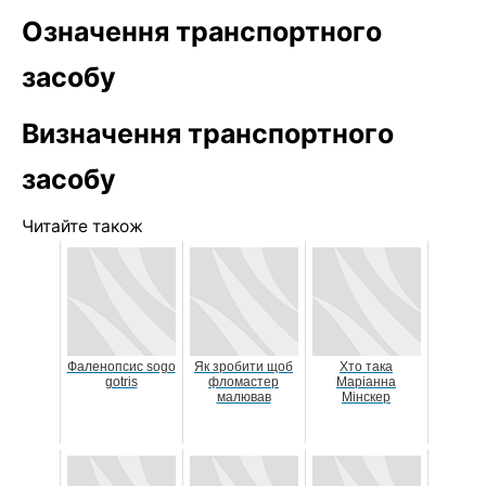
Означення транспортного
засобу
Визначення транспортного
засобу
Читайте також
Фаленопсис sogo
Як зробити щоб
Хто така
gotris
фломастер
Маріанна
малював
Мінскер