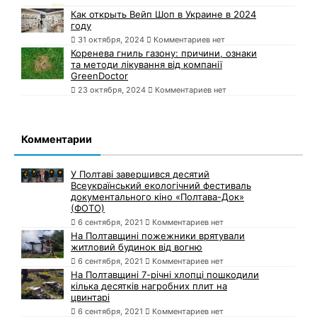
Как открыть Вейп Шоп в Украине в 2024
году
31 октября, 2024
Комментариев нет
Коренева гниль газону: причини, ознаки
та методи лікування від компанії
GreenDoctor
23 октября, 2024
Комментариев нет
Комментарии
У Полтаві завершився десятий
Всеукраїнський екологічний фестиваль
документального кіно «Полтава-Док»
(ФОТО)
6 сентября, 2021
Комментариев нет
На Полтавщині пожежники врятували
житловий будинок від вогню
6 сентября, 2021
Комментариев нет
На Полтавщині 7-річні хлопці пошкодили
кілька десятків нагробних плит на
цвинтарі
6 сентября, 2021
Комментариев нет