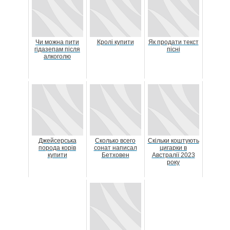
Чи можна пити
Кролі купити
Як продати текст
гідазепам після
пісні
алкоголю
Джейсерська
Сколько всего
Скільки коштують
порода корів
сонат написал
цигарки в
купити
Бетховен
Австралії 2023
року