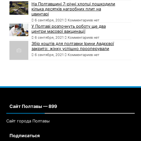
На Полтавщині 7-річні хлопці пошкодили
кілька десятків нагробних плит на
цвинтарі
6 сентября, 2021
Комментариев нет
У Полтаві розпочнуть роботу ще два
центри масової вакцинації
6 сентября, 2021
Комментариев нет
Збір коштів для полтавки Ірини Авдєєвої
закрито: жінку успішно прооперували
6 сентября, 2021
Комментариев нет
Сайт Полтавы — 899
Сайт города Полтавы
Подписаться