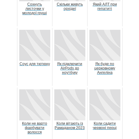
Сохнуть
Скільки живуть
Який АЛТ при
листочки у
орхідеї
гепатиті
молодої груші
Соус для тютюну
Як підключити
Як буде по
AirPods до
церковному
ноутбуку
Ангеліна
Коли не варто
Коли вітають із
Коли садити
фарбувати
Рамаданом 2023
червоні перці
волосся