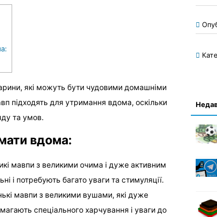
Опу
а:
Кате
тварини, які можуть бути чудовими домашніми
авп підходять для утримання вдома, оскільки
Недав
ду та умов.
мати вдома:
икі мавпи з великими очима і дуже активним
ні і потребують багато уваги та стимуляції.
ькі мавпи з великими вушами, які дуже
имагають спеціального харчування і уваги до