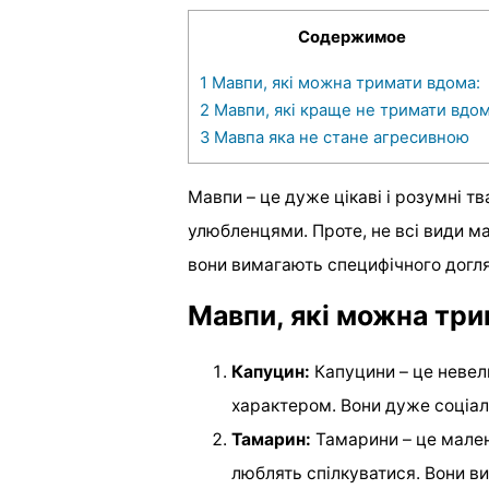
Содержимое
1
Мавпи, які можна тримати вдома:
2
Мавпи, які краще не тримати вдом
3
Мавпа яка не стане агресивною
Мавпи – це дуже цікаві і розумні 
улюбленцями. Проте, не всі види м
вони вимагають специфічного догля
Мавпи, які можна три
Капуцин:
Капуцини – це невел
характером. Вони дуже соціаль
Тамарин:
Тамарини – це мален
люблять спілкуватися. Вони в