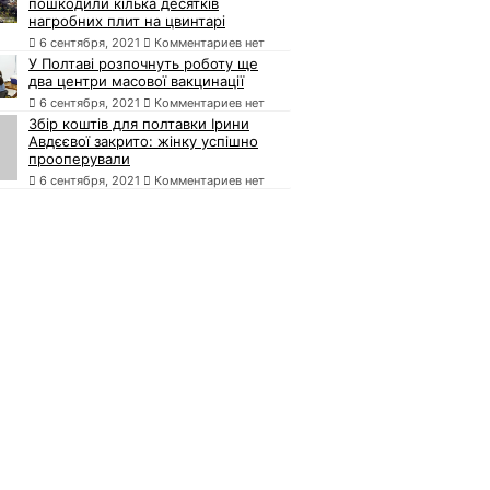
пошкодили кілька десятків
нагробних плит на цвинтарі
6 сентября, 2021
Комментариев нет
У Полтаві розпочнуть роботу ще
два центри масової вакцинації
6 сентября, 2021
Комментариев нет
Збір коштів для полтавки Ірини
Авдєєвої закрито: жінку успішно
прооперували
6 сентября, 2021
Комментариев нет