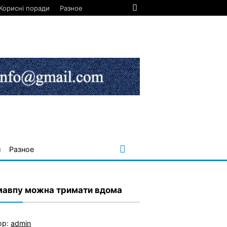
Корисні поради
Разное
и
Разное
мавпу можна тримати вдома
ор:
admin