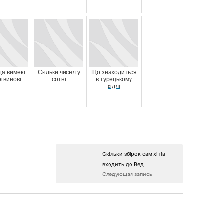
да вимені
Скільки чисел у
Що знаходиться
огвинові
сотні
в турецькому
сідлі
Скільки збірок сам хітів
входить до Вед
Следующая запись