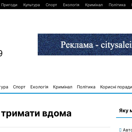
Пригоди
Культура
Спорт
Екологія
Кримінал
Політика
9
тура
Спорт
Екологія
Кримінал
Політика
Корисні порад
Яку 
 тримати вдома
Авт