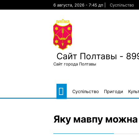
Skip
6 августа, 2026 - 7:45 дп
Суспільство
to
content
Сайт Полтавы - 89
Сайт города Полтавы
Суспільство
Пригоди
Куль
Яку мавпу можна