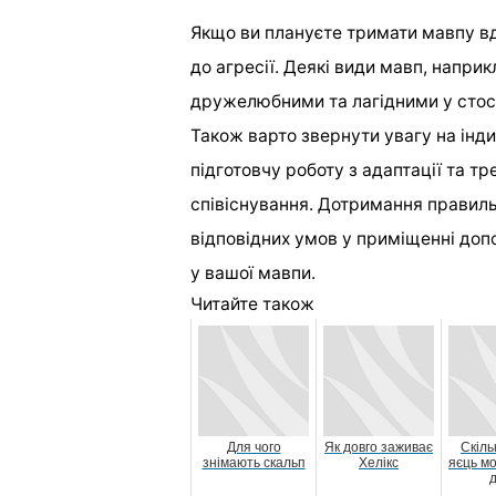
Якщо ви плануєте тримати мавпу вд
до агресії. Деякі види мавп, напр
дружелюбними та лагідними у стос
Також варто звернути увагу на інд
підготовчу роботу з адаптації та т
співіснування. Дотримання правил
відповідних умов у приміщенні до
у вашої мавпи.
Читайте також
Для чого
Як довго заживає
Скіль
знімають скальп
Хелікс
яєць мо