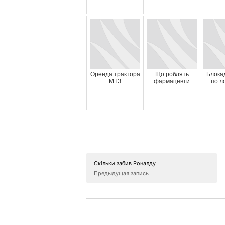
Оренда трактора
Що роблять
Блока
МТЗ
фармацевти
по л
Скільки забив Роналду
Предыдущая запись