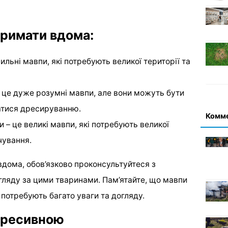
тримати вдома:
сильні мавпи, які потребують великої території та
це дуже розумні мавпи, але вони можуть бути
атися дресируванню.
Комм
 – це великі мавпи, які потребують великої
чування.
дома, обов’язково проконсультуйтеся з
гляду за цими тваринами. Пам’ятайте, що мавпи
и потребують багато уваги та догляду.
агресивною