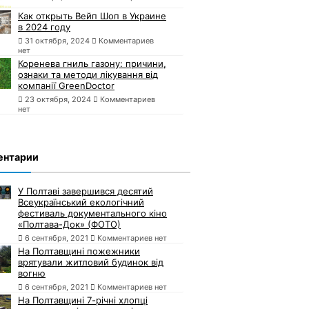
Как открыть Вейп Шоп в Украине
в 2024 году
31 октября, 2024
Комментариев
нет
Коренева гниль газону: причини,
ознаки та методи лікування від
компанії GreenDoctor
23 октября, 2024
Комментариев
нет
ентарии
У Полтаві завершився десятий
Всеукраїнський екологічний
фестиваль документального кіно
«Полтава-Док» (ФОТО)
6 сентября, 2021
Комментариев нет
На Полтавщині пожежники
врятували житловий будинок від
вогню
6 сентября, 2021
Комментариев нет
На Полтавщині 7-річні хлопці