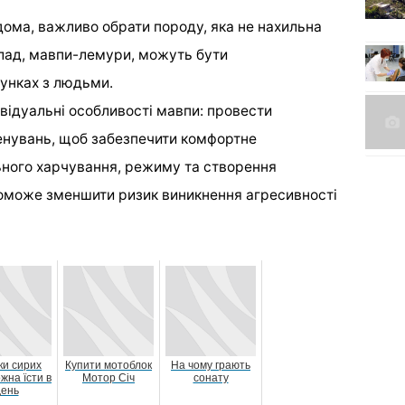
ома, важливо обрати породу, яка не нахильна
иклад, мавпи-лемури, можуть бути
унках з людьми.
ивідуальні особливості мавпи: провести
ренувань, щоб забезпечити комфортне
ьного харчування, режиму та створення
поможе зменшити ризик виникнення агресивності
ки сирих
Купити мотоблок
На чому грають
жна їсти в
Мотор Січ
сонату
день