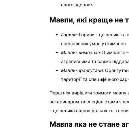
свого здоров’я.
Мавпи, які краще не 
Горили:
Горили – це великі та 
спеціальних умов утримання.
Мавпи-шимпанзе:
Шимпанзе – 
агресивними та важко піддав
Мавпи-орангутани:
Орангутани
території та специфічного хар
Перш ніж вирішити тримати мавпу в
ветеринаром та спеціалістами з до
– це велика відповідальність, і вон
Мавпа яка не стане 