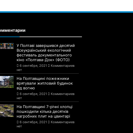
омментарии
У Полтаві завершився десятий
Всеукраїнський екологічний
фестиваль документального
кіно «Полтава-Док» (ФОТО)
6 сентября, 2021
Комментариев
нет
На Полтавщині пожежники
врятували житловий будинок
від вогню
6 сентября, 2021
Комментариев
нет
На Полтавщині 7-річні хлопці
пошкодили кілька десятків
нагробних плит на цвинтарі
6 сентября, 2021
Комментариев
нет