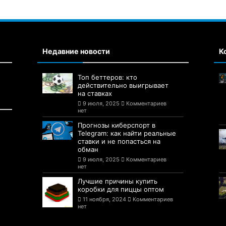
Недавние новости
К
Топ беттеров: кто
действительно выигрывает
на ставках
9 июля, 2025
Комментариев
нет
Прогнозы киберспорт в
Telegram: как найти реальные
ставки и не попасться на
обман
9 июля, 2025
Комментариев
нет
Лучшие причины купить
коробки для пиццы оптом
11 ноября, 2024
Комментариев
нет