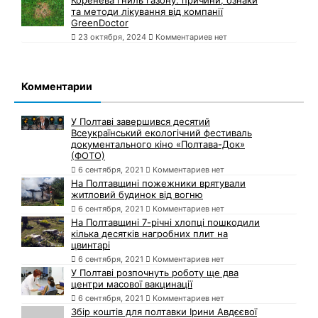
та методи лікування від компанії
GreenDoctor
23 октября, 2024
Комментариев нет
Комментарии
У Полтаві завершився десятий
Всеукраїнський екологічний фестиваль
документального кіно «Полтава-Док»
(ФОТО)
6 сентября, 2021
Комментариев нет
На Полтавщині пожежники врятували
житловий будинок від вогню
6 сентября, 2021
Комментариев нет
На Полтавщині 7-річні хлопці пошкодили
кілька десятків нагробних плит на
цвинтарі
6 сентября, 2021
Комментариев нет
У Полтаві розпочнуть роботу ще два
центри масової вакцинації
6 сентября, 2021
Комментариев нет
Збір коштів для полтавки Ірини Авдєєвої