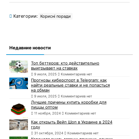
Категории:
Корисні поради
Недавние новости
Топ беттеров: кто действительно
выигрывает на ставках
9 июля, 2025
Комментариев нет
Прогнозы киберспорт в Telegram: как
найти реальные ставки и не попасться
на обман
9 июля, 2025
Комментариев нет
Лучшие причины купить коробки для
пиццы оптом
11 ноября, 2024
Комментариев нет
Как открыть Вейп Шоп в Украине в 2024
году
31 октября, 2024
Комментариев нет
Коренева гниль газону: причини, ознаки