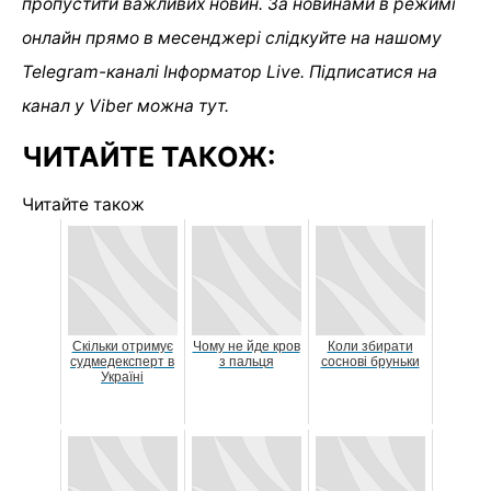
пропустити важливих новин. За новинами в режимі
онлайн прямо в месенджері слідкуйте на нашому
Telegram-каналі
Інформатор Live
. Підписатися на
канал у Viber можна
тут
.
ЧИТАЙТЕ ТАКОЖ:
Читайте також
Скільки отримує
Чому не йде кров
Коли збирати
судмедексперт в
з пальця
соснові бруньки
Україні