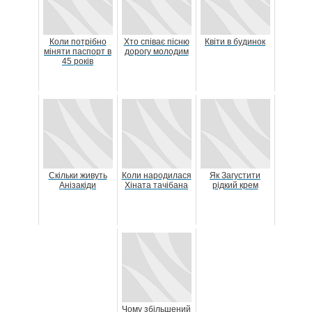
Коли потрібно
Хто співає пісню
Квіти в будинок
міняти паспорт в
дорогу молодим
45 років
Скільки живуть
Коли народилася
Як Загустити
Анізакіди
Хіната тачібана
рідкий крем
Чому збільшений