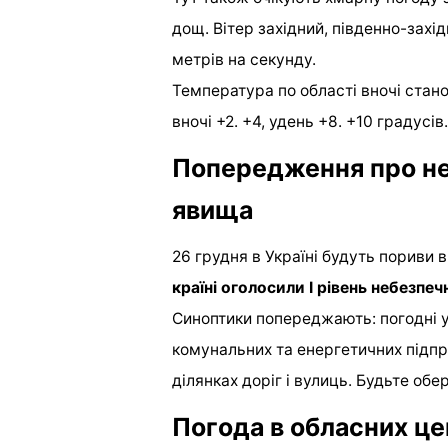
дощ. Вітер західний, південно-західн
метрів на секунду.
Температура по області вночі станов
вночі +2. +4, удень +8. +10 градусів.
Попередження про не
явища
26 грудня в Україні будуть пориви в
країні оголосили I рівень небезпеч
Синоптики попереджають: погодні 
комунальних та енергетичних підп
ділянках доріг і вулиць. Будьте об
Погода в обласних це