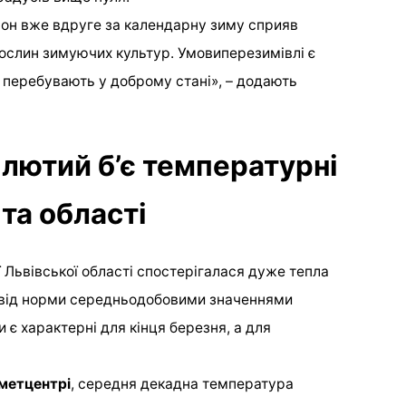
он вже вдруге за календарну зиму сприяв
ослин зимуючих культур. Умовиперезимівлі є
х перебувають у доброму стані», – додають
 лютий б’є температурні
та області
ї Львівської області спостерігалася дуже тепла
и від норми середньодобовими значеннями
 є характерні для кінця березня, а для
метцентрі
, середня декадна температура