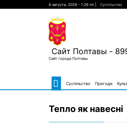
Skip
6 августа, 2026 - 1:26 пп
Суспільство
to
content
Сайт Полтавы - 89
Сайт города Полтавы
Суспільство
Пригоди
Куль
Тепло як навесні