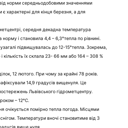
и від норми середньодобовими значеннями
 є характерні для кінця березня, а для
ометцентрі, середня декадна температура
норму і становила 4,4 – 6,3°тепла по рівнині.
загалі підвищувалась до 12-15°тепла. Зокрема,
і кількість їх склала 23- 66 мм або 164 – 308 %
лок, 12 лютого. При чому за крайні 78 років.
 зафіксували 14,9 градусів вищенуля. Це
спостережень Львівського гідрометцентру.
роком – 12°С.
я очікується помірно тепла погода. Місцями
снігом. Температури вночі становитиме від 3
радусів вище нуля.