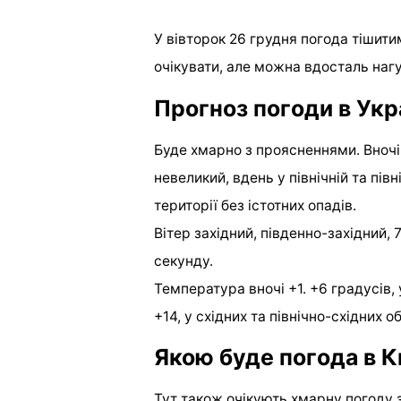
У вівторок 26 грудня погода тішити
очікувати, але можна вдосталь наг
Прогноз погоди в Укра
Буде хмарно з проясненнями. Вночі 
невеликий, вдень у північній та пів
території без істотних опадів.
Вітер західний, південно-західний, 7
секунду.
Температура вночі +1. +6 градусів, у
+14, у східних та північно-східних о
Якою буде погода в К
Тут також очікують хмарну погоду з