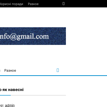
Корисні поради
Разное
и
Разное
о як навесні
ор:
admin