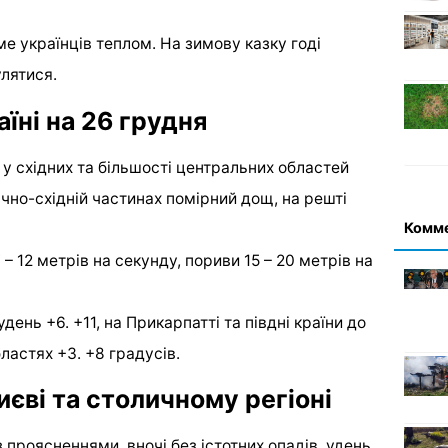
ме українців теплом. На зимову казку годі
улятися.
їні на 26 грудня
у східних та більшості центральних областей
нічно-східній частинах помірний дощ, на решті
Комм
 – 12 метрів на секунду, пориви 15 – 20 метрів на
день +6. +11, на Прикарпатті та півдні країни до
бластях +3. +8 градусів.
иєві та столичному регіоні
 проясненнями, вночі без істотних опадів, удень