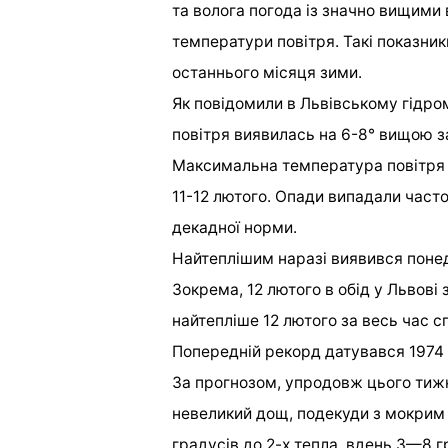
та волога погода із значно вищим
температури повітря. Такі показники
останнього місяця зими.
Як повідомили в Львівському гідр
повітря виявилась на 6-8° вищою за 
Максимальна температура повітря у
11-12 лютого. Опади випадали часто 
декадної норми.
Найтеплішим наразі виявився понеді
Зокрема, 12 лютого в обід у Львові
найтепліше 12 лютого за весь час 
Попередній рекорд датувався 1974 
За прогнозом, упродовж цього тижн
невеликий дощ, подекуди з мокрим 
градусів до 2-х тепла, вдень 3—8 г