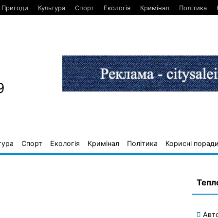
Пригоди
Культура
Спорт
Екологія
Кримінал
Політика
9
тура
Спорт
Екологія
Кримінал
Політика
Корисні порад
Тепл
Авт