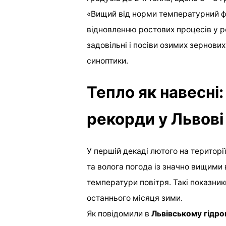
«Вищий від норми температурний ф
відновленню ростових процесів у р
задовільні і посіви озимих зернови
синоптики.
Тепло як навесні:
рекорди у Львові 
У першій декаді лютого на територі
та волога погода із значно вищим
температури повітря. Такі показники
останнього місяця зими.
Як повідомили в
Львівському гідро