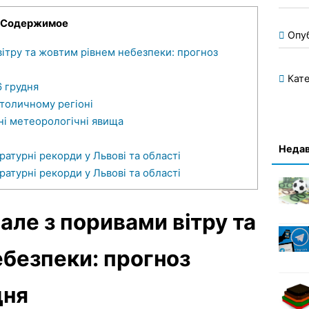
Содержимое
Опу
вітру та жовтим рівнем небезпеки: прогноз
Кате
6 грудня
столичному регіоні
і метеорологічні явища
Недав
ратурні рекорди у Львові та області
ратурні рекорди у Львові та області
 але з поривами вітру та
безпеки: прогноз
дня