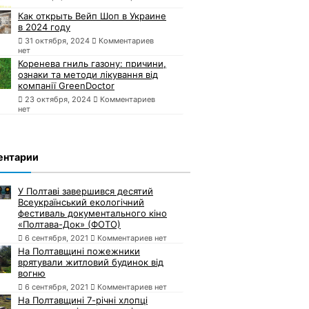
Как открыть Вейп Шоп в Украине
в 2024 году
31 октября, 2024
Комментариев
нет
Коренева гниль газону: причини,
ознаки та методи лікування від
компанії GreenDoctor
23 октября, 2024
Комментариев
нет
ентарии
У Полтаві завершився десятий
Всеукраїнський екологічний
фестиваль документального кіно
«Полтава-Док» (ФОТО)
6 сентября, 2021
Комментариев нет
На Полтавщині пожежники
врятували житловий будинок від
вогню
6 сентября, 2021
Комментариев нет
На Полтавщині 7-річні хлопці