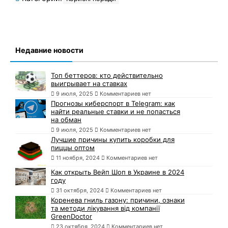
Недавние новости
Топ беттеров: кто действительно
выигрывает на ставках
9 июля, 2025
Комментариев нет
Прогнозы киберспорт в Telegram: как
найти реальные ставки и не попасться
на обман
9 июля, 2025
Комментариев нет
Лучшие причины купить коробки для
пиццы оптом
11 ноября, 2024
Комментариев нет
Как открыть Вейп Шоп в Украине в 2024
году
31 октября, 2024
Комментариев нет
Коренева гниль газону: причини, ознаки
та методи лікування від компанії
GreenDoctor
23 октября, 2024
Комментариев нет