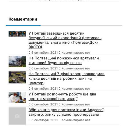
Комментарии
У Полтаві завершився десятий
Всеукраїнський екологічний фестиваль
документального кіно «Полтава-Док»
(ФОТО)
6 сентября, 2021
Комментариев нет
На Полтавщині пожежники врятували
житловий будинок від вогню
6 сентября, 2021
Комментариев нет
На Полтавщині 7-річні хлопці пошкодили
кілька десятків нагробних плит на
цвинтарі
6 сентября, 2021
Комментариев нет
У Полтаві розпочнуть роботу ще два
центри масової вакцинації
6 сентября, 2021
Комментариев нет
Збір коштів для полтавки Ірини Авдєєвої
закрито: жінку успішно прооперували
6 сентября, 2021
Комментариев нет