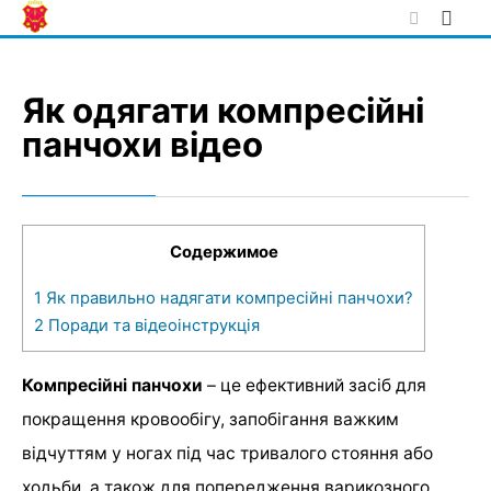
Skip
to
content
Як одягати компресійні
панчохи відео
Содержимое
1
Як правильно надягати компресійні панчохи?
2
Поради та відеоінструкція
Компресійні панчохи
– це ефективний засіб для
покращення кровообігу, запобігання важким
відчуттям у ногах під час тривалого стояння або
ходьби, а також для попередження варикозного