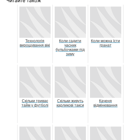
Читайте також
Технологія
Коли садити
Коли можна їсти
вирощування вікі
часник
гранат
бульбочками під
зиму
Скільки триває
Скільки живуть
Каченя
тайм у футболі
карликові такси
відмінювання