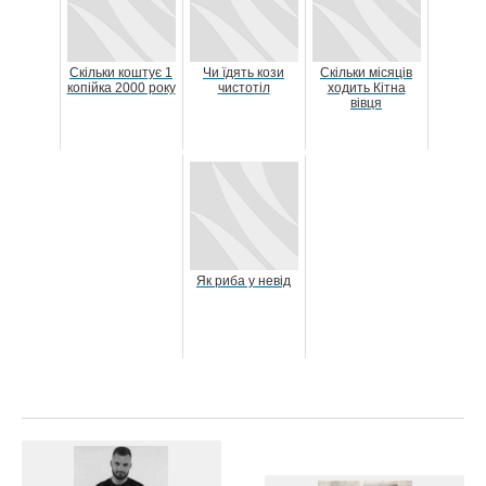
Скільки коштує 1
Чи їдять кози
Скільки місяців
копійка 2000 року
чистотіл
ходить Кітна
вівця
Як риба у невід