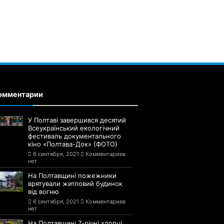
омментарии
У Полтаві завершився десятий
Всеукраїнський екологічний
фестиваль документального
кіно «Полтава-Док» (ФОТО)
6 сентября, 2021
Комментариев
нет
На Полтавщині пожежники
врятували житловий будинок
від вогню
6 сентября, 2021
Комментариев
нет
На Полтавщині 7-річні хлопці