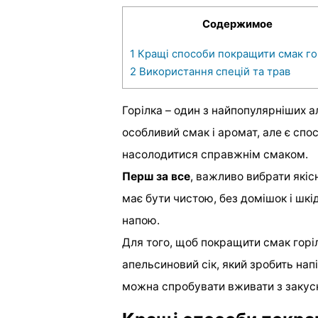
Содержимое
1
Кращі способи покращити смак го
2
Використання спецій та трав
Горілка – один з найпопулярніших ал
особливий смак і аромат, але є спос
насолодитися справжнім смаком.
Перш за все
, важливо вибрати якісн
має бути чистою, без домішок і шк
напою.
Для того, щоб покращити смак горі
апельсиновий сік, який зробить нап
можна спробувати вживати з закуска