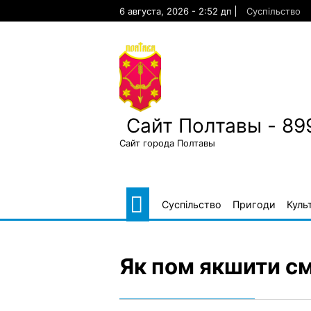
Skip
6 августа, 2026 - 2:52 дп
Суспільство
to
content
Сайт Полтавы - 89
Сайт города Полтавы
Суспільство
Пригоди
Куль
Як пом якшити см