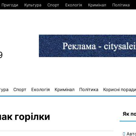
Пригоди
Культура
Спорт
Екологія
Кримінал
Політика
9
тура
Спорт
Екологія
Кримінал
Політика
Корисні порад
Як п
ак горілки
Авт