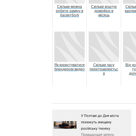
Скільки можна
Скільки коштує
Скіль
робити заміну в
домофон в
карлик
баскетболі
місяць
Як користуватися
Скільки часу
Від чо
блендером видео
перетравлюєтьс
ту
я
доп
У Полтаві до Дня міста
покажуть знищену
російську техніку
Предыдущая запись