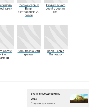
ки живуть
Скільки серій у
Скільки всього
ові такси
Битві
серій у серіалі
екстрасенсів 22
свої
сезон
го жовтіє
Коли можна їсти
Коли 3 серія
я і як
гранат
Пліткарки
омогти
Буріння свердловин на
воду
Следующая запись