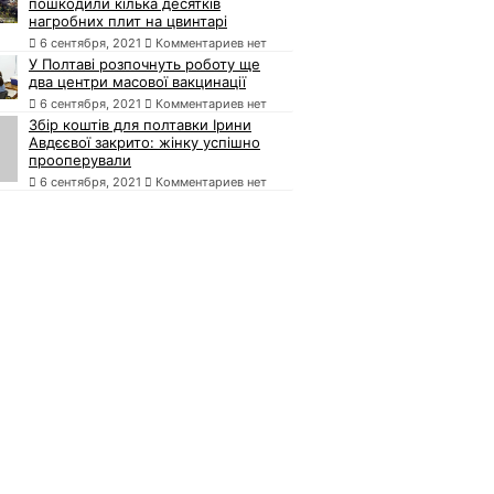
пошкодили кілька десятків
нагробних плит на цвинтарі
6 сентября, 2021
Комментариев нет
У Полтаві розпочнуть роботу ще
два центри масової вакцинації
6 сентября, 2021
Комментариев нет
Збір коштів для полтавки Ірини
Авдєєвої закрито: жінку успішно
прооперували
6 сентября, 2021
Комментариев нет