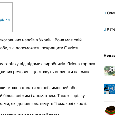
Опу
рілки
Кате
когольних напоїв в Україні. Вона має свій
оби, які допоможуть покращити її якість і
Недав
у горілку від відомих виробників. Якісна горілка
ідливих речовин, що можуть впливати на смак
лки, можна додати до неї лимонний або
ій більш свіжим і ароматним. Також горілку
ми, які доповнюватимуть її смакові якості.