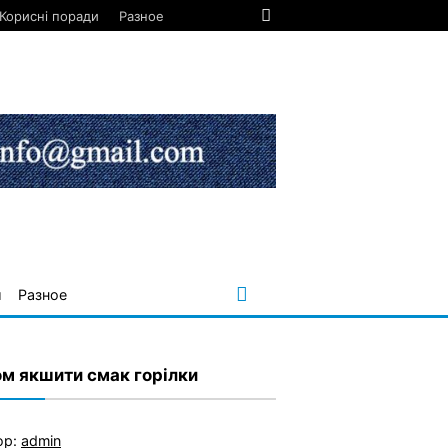
Корисні поради
Разное
и
Разное
ом якшити смак горілки
ор:
admin