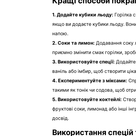
Кращі способи покра
1. Додайте кубики льоду:
Горілка с
якщо ви додаєте кубики льоду. Вони
напою.
2. Соки та лимон:
Додавання соку л
приємно змінити смак горілки, зро
3. Використовуйте спеції:
Додайте д
ваніль або імбир, щоб створити цік
4. Експериментуйте з міксами:
Спр
такими як тонік чи содова, щоб отр
5. Використовуйте коктейлі:
Створ
фруктові соки, лимонад або інші і
досвід.
Використання спецій 