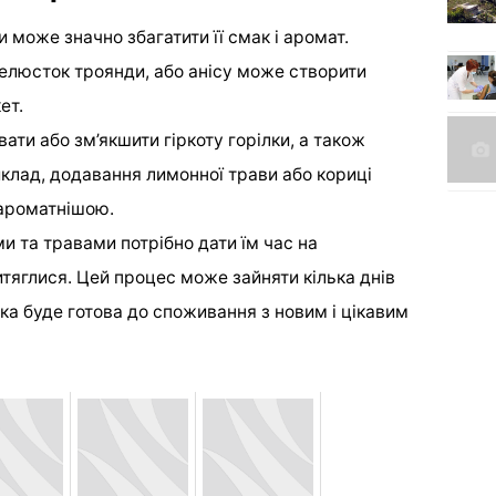
 може значно збагатити її смак і аромат.
елюсток троянди, або анісу може створити
ет.
ати або зм’якшити гіркоту горілки, а також
риклад, додавання лимонної трави або кориці
 ароматнішою.
ми та травами потрібно дати їм час на
тяглися. Цей процес може зайняти кілька днів
лка буде готова до споживання з новим і цікавим