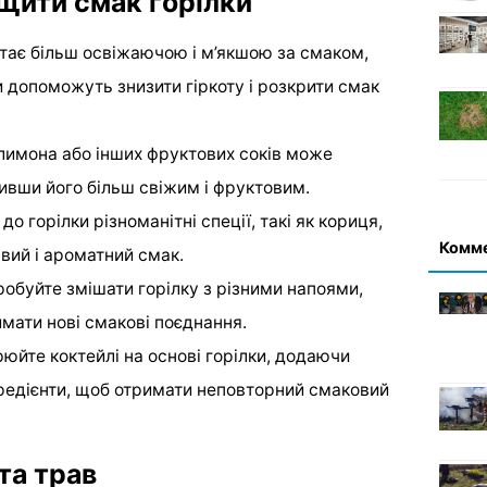
щити смак горілки
тає більш освіжаючою і м’якшою за смаком,
 допоможуть знизити гіркоту і розкрити смак
имона або інших фруктових соків може
бивши його більш свіжим і фруктовим.
о горілки різноманітні спеції, такі як кориця,
Комм
авий і ароматний смак.
обуйте змішати горілку з різними напоями,
имати нові смакові поєднання.
юйте коктейлі на основі горілки, додаючи
нгредієнти, щоб отримати неповторний смаковий
та трав