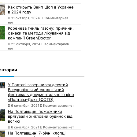
Как открыть Вейп Шоп в Украине
в 2024 году
31 октября, 2024
Комментариев
нет
Коренева гниль газону: причини,
ознаки та методи лікування від
компанії GreenDoctor
23 октября, 2024
Комментариев
нет
ентарии
У Полтаві завершився десятий
Всеукраїнський екологічний
фестиваль документального кіно
«Полтава-Док» (ФОТО)
6 сентября, 2021
Комментариев нет
На Полтавщині пожежники
врятували житловий будинок від
вогню
6 сентября, 2021
Комментариев нет
На Полтавщині 7-річні хлопці