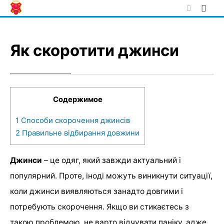
Skip
to
content
Як скоротити джинси
Содержимое
1
Способи скорочення джинсів
2
Правильне відбирання довжини
Джинси
– це одяг, який завжди актуальний і
популярний. Проте, іноді можуть виникнути ситуації,
коли джинси виявляються занадто довгими і
потребують скорочення. Якщо ви стикаєтесь з
такою проблемою, не варто відчувати паніку, адже