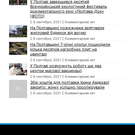
У Полтаві завершився десятий
Всеукраїнський екологічний фестиваль
документального кіно «Полтава-Док»
(ФОТО)
6 сентября, 2021
Комментариев нет
На Полтавщині пожежники врятували
житловий будинок від вогню
6 сентября, 2021
Комментариев нет
На Полтавщині 7-річні хлопці пошкодили
кілька десятків нагробних плит на
цвинтарі
6 сентября, 2021
Комментариев нет
У Полтаві розпочнуть роботу ще два
центри масової вакцинації
6 сентября, 2021
Комментариев нет
Збір коштів для полтавки Ірини Авдєєвої
закрито: жінку успішно прооперували
6 сентября, 2021
Комментариев нет