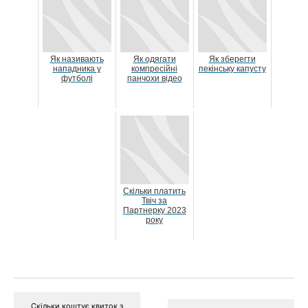
Як називають
Як одягати
Як зберегти
нападника у
компресійні
пекінську капусту
футболі
панчохи відео
Скільки платить
Твіч за
Партнерку 2023
року
Скільки коштує квиток з