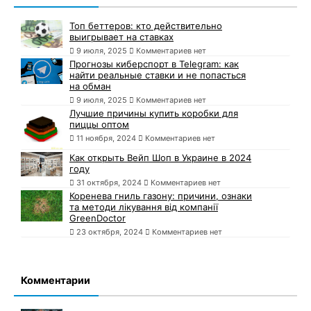
Топ беттеров: кто действительно
выигрывает на ставках
9 июля, 2025
Комментариев нет
Прогнозы киберспорт в Telegram: как
найти реальные ставки и не попасться
на обман
9 июля, 2025
Комментариев нет
Лучшие причины купить коробки для
пиццы оптом
11 ноября, 2024
Комментариев нет
Как открыть Вейп Шоп в Украине в 2024
году
31 октября, 2024
Комментариев нет
Коренева гниль газону: причини, ознаки
та методи лікування від компанії
GreenDoctor
23 октября, 2024
Комментариев нет
Комментарии