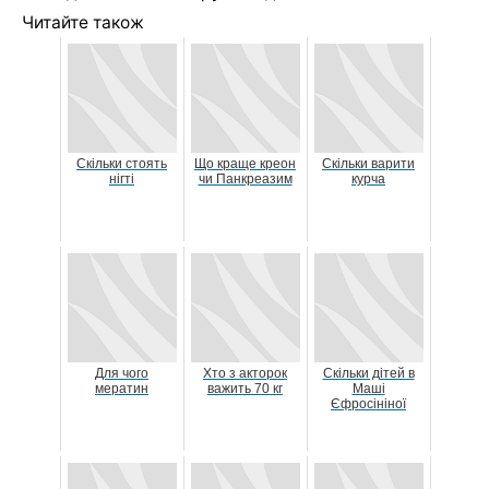
Читайте також
Скільки стоять
Що краще креон
Скільки варити
нігті
чи Панкреазим
курча
Для чого
Хто з акторок
Скільки дітей в
мератин
важить 70 кг
Маші
Єфросініної