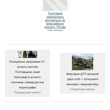
Полтавців
запрошують
долучитися до
благодійного
проєкту “Різдво
для дитини
Героя”
Поліцейські затримали 27-
річного жителя
Полтавщини, який
Внаслідок ДТП загинули
ґвалтував 6-річного
двоє осіб — зіткнулися
хлопчика і знімав дитячу
легковик і мікроавтобус
порнографію
Следующая запись
Предыдущая запись