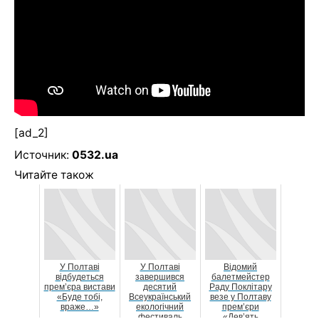
[ad_2]
Источник:
0532.ua
Читайте також
У Полтаві
У Полтаві
Відомий
відбудеться
завершився
балетмейстер
прем’єра вистави
десятий
Раду Поклітару
«Буде тобі,
Всеукраїнський
везе у Полтаву
враже…»
екологічний
прем’єри
фестиваль
«Дев’ять