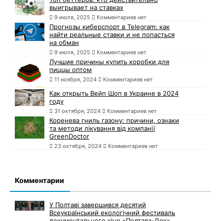
выигрывает на ставках
9 июля, 2025
Комментариев нет
Прогнозы киберспорт в Telegram: как
найти реальные ставки и не попасться
на обман
9 июля, 2025
Комментариев нет
Лучшие причины купить коробки для
пиццы оптом
11 ноября, 2024
Комментариев нет
Как открыть Вейп Шоп в Украине в 2024
году
31 октября, 2024
Комментариев нет
Коренева гниль газону: причини, ознаки
та методи лікування від компанії
GreenDoctor
23 октября, 2024
Комментариев нет
Комментарии
У Полтаві завершився десятий
Всеукраїнський екологічний фестиваль
документального кіно «Полтава-Док»