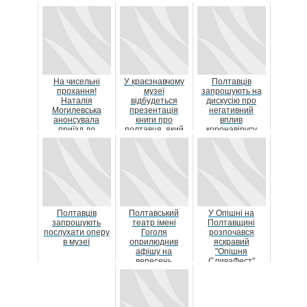
документального
побачень» та IN
кіно «Полтава-
PIVO VERITAS
Док»...
На чисельні
У краєзнавчому
Полтавців
прохання!
музеї
запрошують на
Наталія
відбудеться
дискусію про
Могилевська
презентація
негативний
анонсувала
книги про
вплив
приїзд до
полтавця, який
коронавірусу
Полтави
надихнув Ільфа і
Петрова на ст...
Полтавців
Полтавський
У Опішні на
запрошують
театр імені
Полтавщині
послухати оперу
Гоголя
розпочався
в музеї
оприлюднив
яскравий
афішу на
"Опішня
вересень
СливаФест"