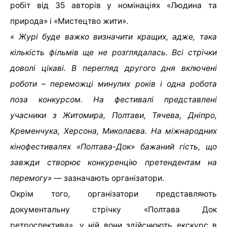
робіт від 35 авторів у номінаціях «Людина та
природа» і «Мистецтво жити».
« Журі буде важко визначити кращих, адже, така
кількість фільмів ще не розглядалась. Всі стрічки
доволі цікаві. В перегляд другого дня включені
роботи – переможці минулих років і одна робота
поза конкурсом. На фестивалі представлені
учасники з Житомира, Полтави, Тячева, Дніпро,
Кременчука, Херсона, Миколаєва. На міжнародних
кінофестивалях «Полтава-Док» бажаний гість, що
завжди створює конкуренцію претендентам на
перемогу»
— зазначають організатори.
Окрім того, організатори представляють
документальну стрічку «Полтава Док
ретроспектива», у ній вони здійснюють екскурс в