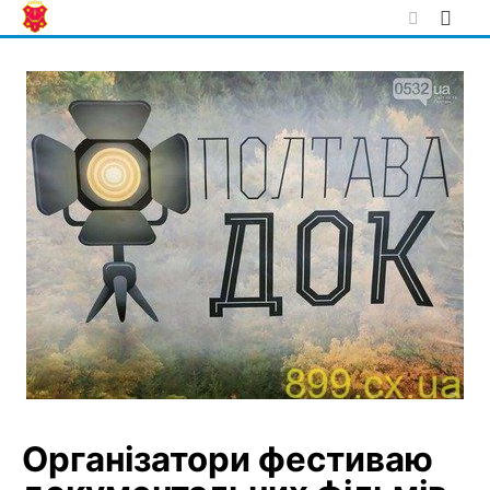
Skip
to
content
Організатори фестиваю