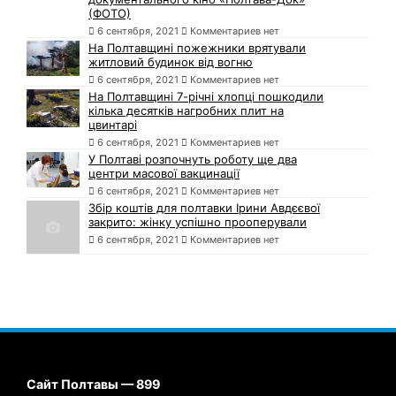
(ФОТО)
6 сентября, 2021
Комментариев нет
На Полтавщині пожежники врятували
житловий будинок від вогню
6 сентября, 2021
Комментариев нет
На Полтавщині 7-річні хлопці пошкодили
кілька десятків нагробних плит на
цвинтарі
6 сентября, 2021
Комментариев нет
У Полтаві розпочнуть роботу ще два
центри масової вакцинації
6 сентября, 2021
Комментариев нет
Збір коштів для полтавки Ірини Авдєєвої
закрито: жінку успішно прооперували
6 сентября, 2021
Комментариев нет
Сайт Полтавы — 899