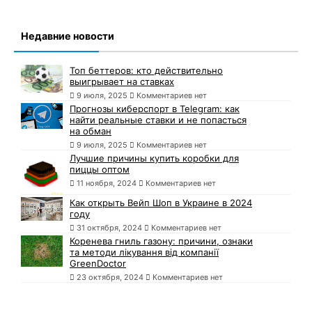
Недавние новости
Топ беттеров: кто действительно
выигрывает на ставках
9 июля, 2025
Комментариев нет
Прогнозы киберспорт в Telegram: как
найти реальные ставки и не попасться
на обман
9 июля, 2025
Комментариев нет
Лучшие причины купить коробки для
пиццы оптом
11 ноября, 2024
Комментариев нет
Как открыть Вейп Шоп в Украине в 2024
году
31 октября, 2024
Комментариев нет
Коренева гниль газону: причини, ознаки
та методи лікування від компанії
GreenDoctor
23 октября, 2024
Комментариев нет