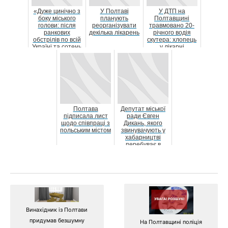
«Дуже цинічно з
У Полтаві
У ДТП на
боку міського
планують
Полтавщині
голови: після
реорганізувати
травмовано 20-
ранкових
декілька лікарень
річного водія
обстрілів по всій
скутера: хлопець
Україні та сотень
у лікарні
жертв прово...
Полтава
Депутат міської
підписала лист
ради Євген
щодо співпраці з
Дикань, якого
польським містом
звинувачують у
хабарництві
перебуває в
лікарні
Винахідник із Полтави
придумав безшумну
На Полтавщині поліція