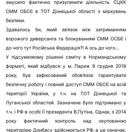
змусило фактично призупинити діяльність СЦКК
СММ ОБСЄ в ТОТ Донецької області з міркувань
безпеки.
Здавалось би, який зв’язок між затриманням
ворожого диверсанта та блокуванням СММ ОСБЄ і
до чого тут Російська Федерація?! А ось до чого…
У підсумковому рішенні саміту в Нормандському
форматі, який відбувся у м. Париж 9 грудня 2019
року, був зафіксований обов’язок гарантувати
безпечну роботу і повний доступ СММ ОБСЄ на всій
території України, у т.ч. на ТОТ Донецької та
Луганської областей. Зазначене було підтримано у
т.ч. і РФ в особі її президента В.Путіна. Однак, з 2014
року фактичний контроль над окупованою
територією Донбасу здійснюється РФ, а це означає,