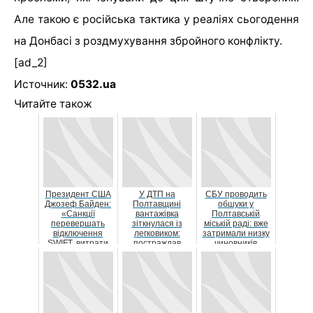
Але такою є російська тактика у реаліях сьогодення
на Донбасі з роздмухування збройного конфлікту.
[ad_2]
Источник:
0532.ua
Читайте також
Президент США
У ДТП на
СБУ проводить
Джозеф Байден:
Полтавщині
обшуки у
«Санкції
вантажівка
Полтавській
перевершать
зіткнулася із
міській раді: вже
відключення
легковиком:
затримали низку
SWIFT, витрати
постраждав
чиновників
Росії будуть
водій
величезним...