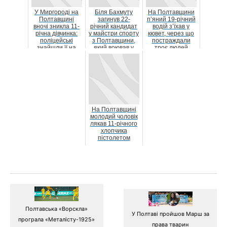
У Миргороді на
Біля Бахмуту
На Полтавщини
Полтавщині
загинув 22-
п’яний 19-річний
вночі зникла 11-
річний кандидат
водій з’їхав у
річна дівчинка:
у майстри спорту
кювет, через що
поліцейські
з Полтавщини,
постраждали
знайшли її на
який воював у
троє людей
автобусній
складі «Азову»
зупин...
На Полтавщині
молодий чоловік
лякав 11-річного
хлопчика
пістолетом
Полтавська «Ворскла»
У Полтаві пройшов Марш за
програла «Металісту-1925»
права тварин