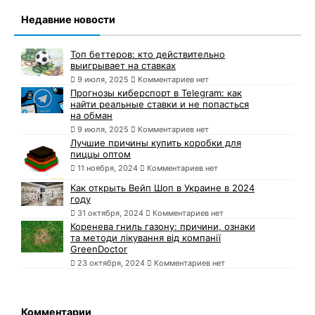
Недавние новости
Топ беттеров: кто действительно
выигрывает на ставках
9 июля, 2025
Комментариев нет
Прогнозы киберспорт в Telegram: как
найти реальные ставки и не попасться
на обман
9 июля, 2025
Комментариев нет
Лучшие причины купить коробки для
пиццы оптом
11 ноября, 2024
Комментариев нет
Как открыть Вейп Шоп в Украине в 2024
году
31 октября, 2024
Комментариев нет
Коренева гниль газону: причини, ознаки
та методи лікування від компанії
GreenDoctor
23 октября, 2024
Комментариев нет
Комментарии