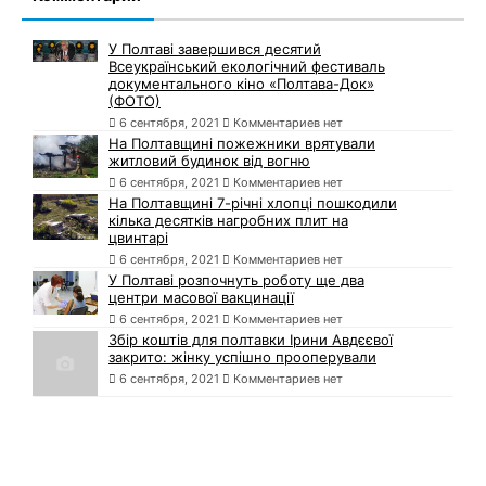
У Полтаві завершився десятий
Всеукраїнський екологічний фестиваль
документального кіно «Полтава-Док»
(ФОТО)
6 сентября, 2021
Комментариев нет
На Полтавщині пожежники врятували
житловий будинок від вогню
6 сентября, 2021
Комментариев нет
На Полтавщині 7-річні хлопці пошкодили
кілька десятків нагробних плит на
цвинтарі
6 сентября, 2021
Комментариев нет
У Полтаві розпочнуть роботу ще два
центри масової вакцинації
6 сентября, 2021
Комментариев нет
Збір коштів для полтавки Ірини Авдєєвої
закрито: жінку успішно прооперували
6 сентября, 2021
Комментариев нет