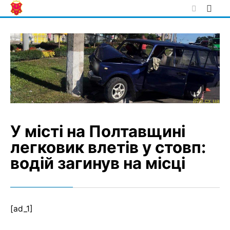
Skip
to
content
У місті на Полтавщині
легковик влетів у стовп:
водій загинув на місці
[ad_1]