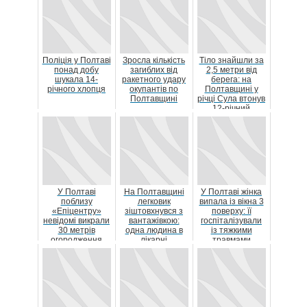
Поліція у Полтаві
Зросла кількість
Тіло знайшли за
понад добу
загиблих від
2,5 метри від
шукала 14-
ракетного удару
берега: на
річного хлопця
окупантів по
Полтавщині у
Полтавщині
річці Сула втонув
12-річний
хлопчик
У Полтаві
На Полтавщині
У Полтаві жінка
поблизу
легковик
випала із вікна 3
«Епіцентру»
зіштовхнувся з
поверху: її
невідомі викрали
вантажівкою:
госпіталізували
30 метрів
одна людина в
із тяжкими
огородження
лікарні
травмами
біля
відремонтованої
дороги