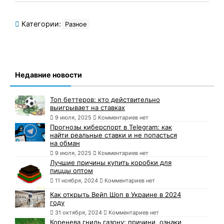
Категории:
Разное
Недавние новости
Топ беттеров: кто действительно
выигрывает на ставках
9 июля, 2025
Комментариев нет
Прогнозы киберспорт в Telegram: как
найти реальные ставки и не попасться
на обман
9 июля, 2025
Комментариев нет
Лучшие причины купить коробки для
пиццы оптом
11 ноября, 2024
Комментариев нет
Как открыть Вейп Шоп в Украине в 2024
году
31 октября, 2024
Комментариев нет
Коренева гниль газону: причини, ознаки