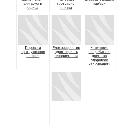
для дома и
тротуарної
кар'єри
офиса
плитки
Переваги
Електропростир
Кому може
протруювання
адло: користь
знадобитися
насіння
використання
доставка
здорового
харчування?