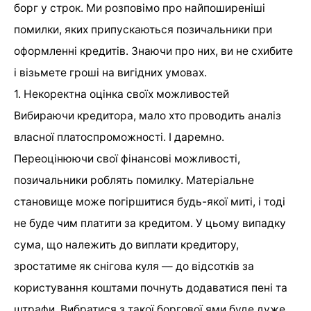
борг у строк. Ми розповімо про найпоширеніші
помилки, яких припускаються позичальники при
оформленні кредитів. Знаючи про них, ви не схибите
і візьмете гроші на вигідних умовах.
1. Некоректна оцінка своїх можливостей
Вибираючи кредитора, мало хто проводить аналіз
власної платоспроможності. І даремно.
Переоцінюючи свої фінансові можливості,
позичальники роблять помилку. Матеріальне
становище може погіршитися будь-якої миті, і тоді
не буде чим платити за кредитом. У цьому випадку
сума, що належить до виплати кредитору,
зростатиме як снігова куля — до відсотків за
користування коштами почнуть додаватися пені та
штрафи. Вибратися з такої боргової ями буде дуже