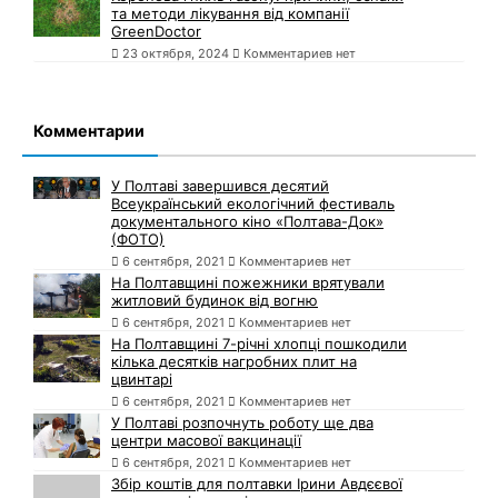
та методи лікування від компанії
GreenDoctor
23 октября, 2024
Комментариев нет
Комментарии
У Полтаві завершився десятий
Всеукраїнський екологічний фестиваль
документального кіно «Полтава-Док»
(ФОТО)
6 сентября, 2021
Комментариев нет
На Полтавщині пожежники врятували
житловий будинок від вогню
6 сентября, 2021
Комментариев нет
На Полтавщині 7-річні хлопці пошкодили
кілька десятків нагробних плит на
цвинтарі
6 сентября, 2021
Комментариев нет
У Полтаві розпочнуть роботу ще два
центри масової вакцинації
6 сентября, 2021
Комментариев нет
Збір коштів для полтавки Ірини Авдєєвої