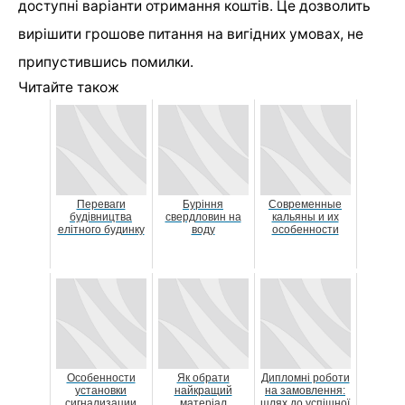
доступні варіанти отримання коштів. Це дозволить
вирішити грошове питання на вигідних умовах, не
припустившись помилки.
Читайте також
Переваги
Буріння
Современные
будівництва
свердловин на
кальяны и их
елітного будинку
воду
особенности
Особенности
Як обрати
Дипломні роботи
установки
найкращий
на замовлення:
сигнализации
матеріал
шлях до успішної