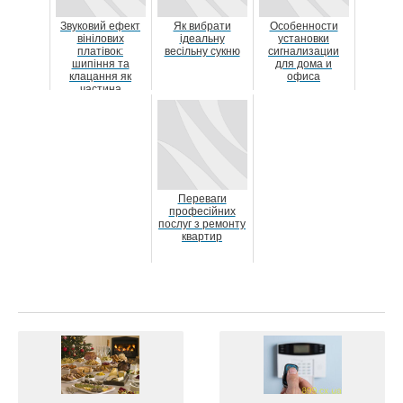
Звуковий ефект
Як вибрати
Особенности
вінілових
ідеальну
установки
платівок:
весільну сукню
сигнализации
шипіння та
для дома и
клацання як
офиса
частина
аналогового
шарму
Переваги
професійних
послуг з ремонту
квартир