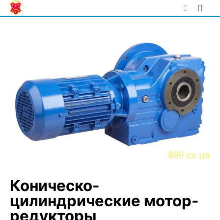
Skip
to
content
Коническо-
цилиндрические мотор-
редукторы