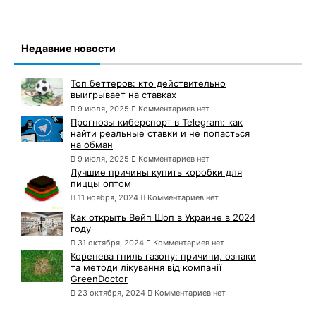
Недавние новости
Топ беттеров: кто действительно
выигрывает на ставках
9 июля, 2025
Комментариев нет
Прогнозы киберспорт в Telegram: как
найти реальные ставки и не попасться
на обман
9 июля, 2025
Комментариев нет
Лучшие причины купить коробки для
пиццы оптом
11 ноября, 2024
Комментариев нет
Как открыть Вейп Шоп в Украине в 2024
году
31 октября, 2024
Комментариев нет
Коренева гниль газону: причини, ознаки
та методи лікування від компанії
GreenDoctor
23 октября, 2024
Комментариев нет