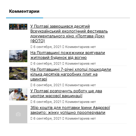
Комментарии
У Полтаві завершився десятий
Всеукраїнський екологічний фестиваль
документального кіно «Полтава-Док»
(ФОТО)
6 сентября, 2021
Комментариев нет
На Полтавщині пожежники врятували
житловий будинок від вогню
6 сентября, 2021
Комментариев нет
На Полтавщині 7-річні хлопці пошкодили
кілька десятків нагробних плит на
цвинтарі
6 сентября, 2021
Комментариев нет
У Полтаві розпочнуть роботу ще два
центри масової вакцинації
6 сентября, 2021
Комментариев нет
Збір коштів для полтавки Ірини Авдєєвої
закрито: жінку успішно прооперували
6 сентября, 2021
Комментариев нет