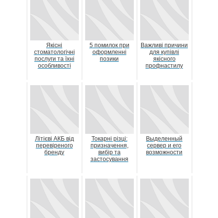
Якісні
5 помилок при
Важливі причини
стоматологічні
оформленні
для купівлі
послуги та їхні
позики
якісного
особливості
профнастилу
Літієві АКБ від
Токарні різці:
Выделенный
перевіреного
призначення,
сервер и его
бренду
вибір та
возможности
застосування