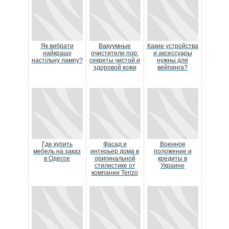
Як вибрати
Вакуумные
Какие устройства
найкращу
очистители пор:
и аксессуары
настільну лампу?
секреты чистой и
нужны для
здоровой кожи
вейпинга?
Где купить
Фасад и
Военное
мебель на заказ
интерьер дома в
положение и
в Одессе
оригинальной
кредиты в
стилистике от
Украине
компании Terizo