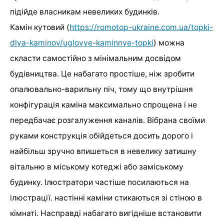
підійде власникам невеликих будинків.
Камін кутовий (
https://romotop-ukraine.com.ua/topki-
dlya-kaminov/uglovye-kaminnye-topki
) можна
скласти самостійно з мінімальним досвідом
будівництва. Це набагато простіше, ніж зробити
опалювально-варильну піч, тому що внутрішня
конфігурація каміна максимально спрощена і не
передбачає розгалуження каналів. Вібрана своїми
руками конструкція обійдеться досить дорого і
найбільш зручно впишеться в невелику затишну
вітальню в міському котеджі або заміському
будинку. Ілюстратори частіше посилаються на
ілюстрації. настінні каміни стикаються зі стіною в
кімнаті. Насправді набагато вигідніше встановити