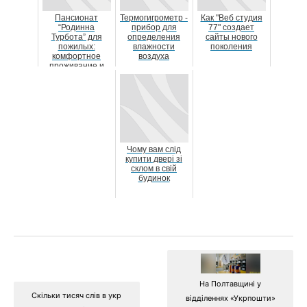
Пансионат
Термогигрометр -
Как "Веб студия
“Родинна
прибор для
77" создает
Турбота” для
определения
сайты нового
пожилых:
влажности
поколения
комфортное
воздуха
проживание и
забота о
здоровье
Чому вам слід
купити двері зі
склом в свій
будинок
На Полтавщині у
Скільки тисяч слів в укр
відділеннях «Укрпошти»