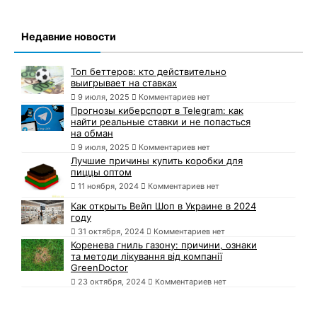
Недавние новости
Топ беттеров: кто действительно
выигрывает на ставках
9 июля, 2025
Комментариев нет
Прогнозы киберспорт в Telegram: как
найти реальные ставки и не попасться
на обман
9 июля, 2025
Комментариев нет
Лучшие причины купить коробки для
пиццы оптом
11 ноября, 2024
Комментариев нет
Как открыть Вейп Шоп в Украине в 2024
году
31 октября, 2024
Комментариев нет
Коренева гниль газону: причини, ознаки
та методи лікування від компанії
GreenDoctor
23 октября, 2024
Комментариев нет