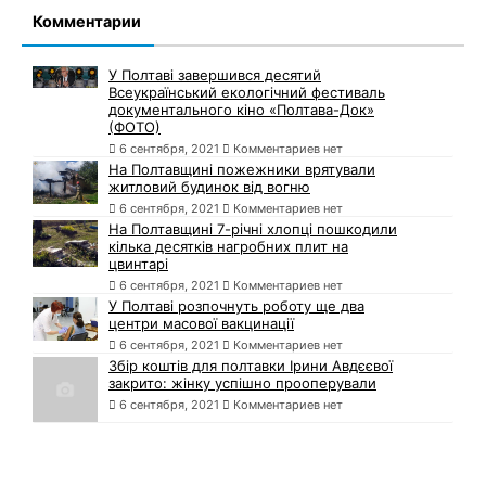
Комментарии
У Полтаві завершився десятий
Всеукраїнський екологічний фестиваль
документального кіно «Полтава-Док»
(ФОТО)
6 сентября, 2021
Комментариев нет
На Полтавщині пожежники врятували
житловий будинок від вогню
6 сентября, 2021
Комментариев нет
На Полтавщині 7-річні хлопці пошкодили
кілька десятків нагробних плит на
цвинтарі
6 сентября, 2021
Комментариев нет
У Полтаві розпочнуть роботу ще два
центри масової вакцинації
6 сентября, 2021
Комментариев нет
Збір коштів для полтавки Ірини Авдєєвої
закрито: жінку успішно прооперували
6 сентября, 2021
Комментариев нет