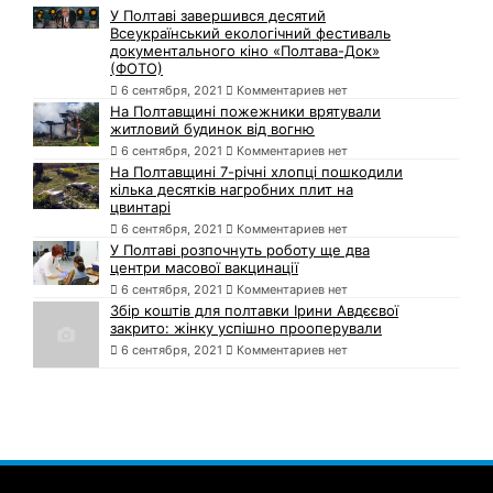
У Полтаві завершився десятий
Всеукраїнський екологічний фестиваль
документального кіно «Полтава-Док»
(ФОТО)
6 сентября, 2021
Комментариев нет
На Полтавщині пожежники врятували
житловий будинок від вогню
6 сентября, 2021
Комментариев нет
На Полтавщині 7-річні хлопці пошкодили
кілька десятків нагробних плит на
цвинтарі
6 сентября, 2021
Комментариев нет
У Полтаві розпочнуть роботу ще два
центри масової вакцинації
6 сентября, 2021
Комментариев нет
Збір коштів для полтавки Ірини Авдєєвої
закрито: жінку успішно прооперували
6 сентября, 2021
Комментариев нет