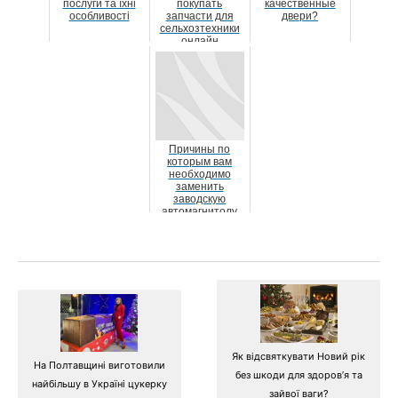
послуги та їхні
покупать
качественные
особливості
запчасти для
двери?
сельхозтехники
онлайн
Причины по
которым вам
необходимо
заменить
заводскую
автомагнитолу
на штатную
магнитолу
Як відсвяткувати Новий рік
На Полтавщині виготовили
без шкоди для здоров’я та
найбільшу в Україні цукерку
зайвої ваги?