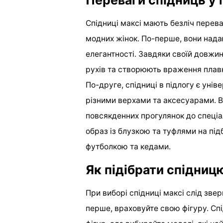
Переваги спідниць у 
Спідниці максі мають безліч перева
модних жінок. По-перше, вони нада
елегантності. Завдяки своїй довжин
рухів та створюють враження плавн
По-друге, спідниці в підлогу є уні
різними верхами та аксесуарами. Во
повсякденних прогулянок до спеціа
образ із блузкою та туфлями на під
футболкою та кедами.
Як підібрати спідниц
При виборі спідниці максі слід зве
перше, враховуйте свою фігуру. Спі