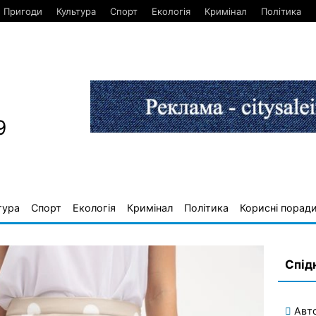
Пригоди
Культура
Спорт
Екологія
Кримінал
Політика
9
тура
Спорт
Екологія
Кримінал
Політика
Корисні порад
Спід
Авт