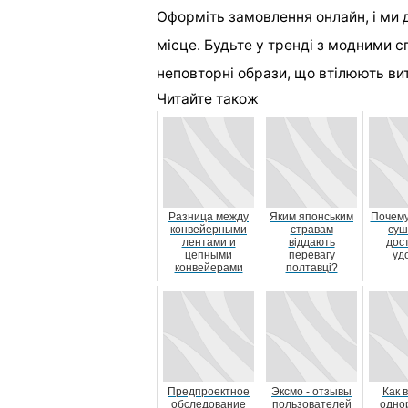
Оформіть замовлення онлайн, і ми 
місце. Будьте у тренді з модними сп
неповторні образи, що втілюють вит
Читайте також
Разница между
Яким японським
Почему
конвейерными
стравам
суш
лентами и
віддають
дос
цепными
перевагу
уд
конвейерами
полтавці?
Предпроектное
Эксмо - отзывы
Как 
обследование
пользователей
одно