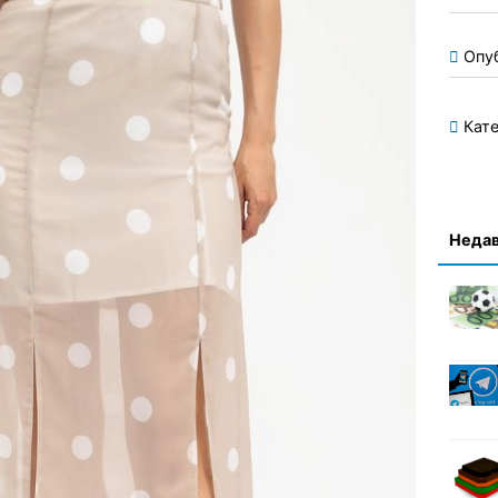
Опу
Кате
Недав