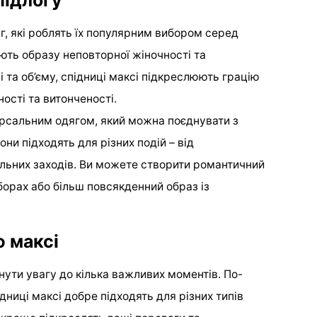
підлогу
г, які роблять їх популярним вибором серед
ють образу неповторної жіночності та
і та об’єму, спідниці максі підкреслюють грацію
ості та витонченості.
версальним одягом, який можна поєднувати з
ни підходять для різних подій – від
льних заходів. Ви можете створити романтичний
борах або більш повсякденний образ із
ю максі
рнути увагу до кілька важливих моментів. По-
дниці максі добре підходять для різних типів