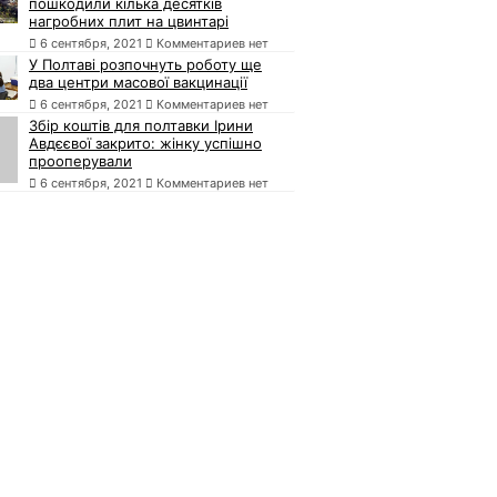
пошкодили кілька десятків
нагробних плит на цвинтарі
6 сентября, 2021
Комментариев нет
У Полтаві розпочнуть роботу ще
два центри масової вакцинації
6 сентября, 2021
Комментариев нет
Збір коштів для полтавки Ірини
Авдєєвої закрито: жінку успішно
прооперували
6 сентября, 2021
Комментариев нет