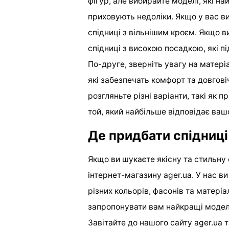
фігур, але вибирайте моделі, які н
приховують недоліки. Якщо у вас в
спідниці з вільнішим кроєм. Якщо в
спідниці з високою посадкою, які п
По-друге, зверніть увагу на матеріа
які забезпечать комфорт та довгов
розгляньте різні варіанти, такі як п
той, який найбільше відповідає ва
Де придбати спідниці
Якщо ви шукаєте якісну та стильну с
інтернет-магазину ager.ua. У нас в
різних кольорів, фасонів та матер
запропонувати вам найкращі модел
Завітайте до нашого сайту ager.ua 