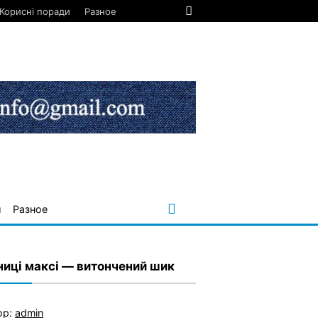
Корисні поради
Разное
и
Разное
ниці максі — витончений шик
ор:
admin