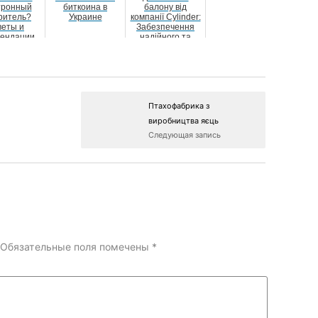
тронный
биткоина в
балону від
ритель?
Украине
компанії Cylinder:
веты и
Забезпечення
мендации
надійного та
безпечного
контр...
Птахофабрика з
виробництва яєць
Следующая запись
Обязательные поля помечены
*