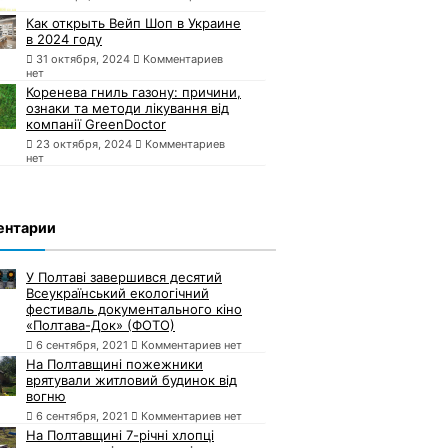
Как открыть Вейп Шоп в Украине
в 2024 году
31 октября, 2024
Комментариев
нет
Коренева гниль газону: причини,
ознаки та методи лікування від
компанії GreenDoctor
23 октября, 2024
Комментариев
нет
ентарии
У Полтаві завершився десятий
Всеукраїнський екологічний
фестиваль документального кіно
«Полтава-Док» (ФОТО)
6 сентября, 2021
Комментариев нет
На Полтавщині пожежники
врятували житловий будинок від
вогню
6 сентября, 2021
Комментариев нет
На Полтавщині 7-річні хлопці