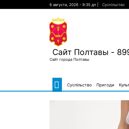
Skip
6 августа, 2026 - 9:35 дп
Суспільство
to
content
Сайт Полтавы - 89
Сайт города Полтавы
Суспільство
Пригоди
Куль