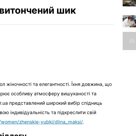
 витончений шик
ол жіночності та елегантності. Їхня довжина, що
ворює особливу атмосферу вишуканості та
er.ua представлений широкий вибір спідниць
свою індивідуальність та підкреслити свій
a/women/zhenskie-yubki/dlina_maksi/
.