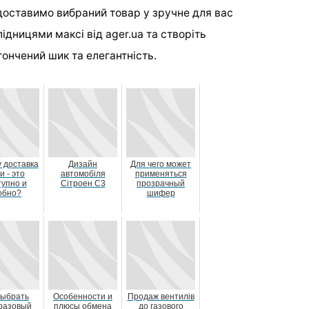
доставимо вибраний товар у зручне для вас
ідницями максі від ager.ua та створіть
ончений шик та елегантність.
 доставка
Дизайн
Для чего может
и - это
автомобіля
применяться
тупно и
Сітроен С3
прозрачный
обно?
шифер
выбрать
Особенности и
Продаж вентилів
разовый
плюсы обмена
до газового