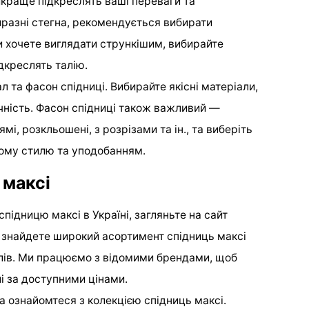
айкраще підкреслять ваші переваги та
иразні стегна, рекомендується вибирати
и хочете виглядати стрункішим, вибирайте
ідкреслять талію.
л та фасон спідниці. Вибирайте якісні матеріали,
ічність. Фасон спідниці також важливий —
рямі, розкльошені, з розрізами та ін., та виберіть
шому стилю та уподобанням.
 максі
підницю максі в Україні, загляньте на сайт
и знайдете широкий асортимент спідниць максі
іалів. Ми працюємо з відомими брендами, щоб
і за доступними цінами.
та ознайомтеся з колекцією спідниць максі.