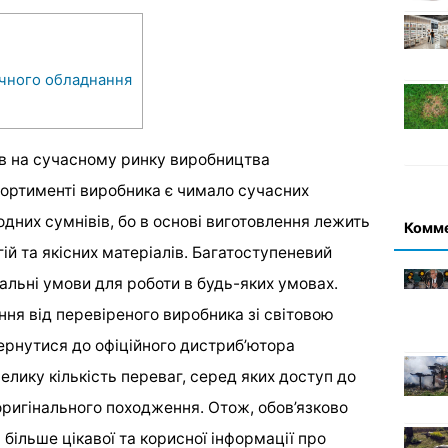
ічного обладнання
рів на сучасному ринку виробництва
сортименті виробника є чимало сучасних
одних сумнівів, бо в основі виготовлення лежить
Комм
ій та якісних матеріалів. Багатоступеневий
альні умови для роботи в будь-яких умовах.
ня від перевіреного виробника зі світовою
вернутися до офіційного дистриб’ютора
велику кількість переваг, серед яких доступ до
оригінального походження. Отож, обов’язково
 більше цікавої та корисної інформації про