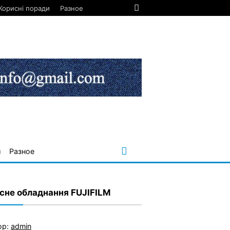
Корисні поради
Разное
и
Разное
сне обладнання FUJIFILM
ор:
admin