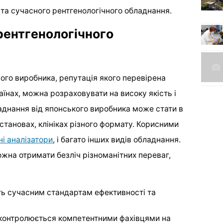
о та сучасного рентгенологічного обладнання.
 рентгенологічного
ого виробника, репутація якого перевірена
аїнах, можна розраховувати на високу якість і
ладнання від японського виробника може стати в
становах, клініках різного формату. Корисними
ні аналізатори
, і багато інших видів обладнання.
жна отримати безліч різноманітних переваг,
сть сучасним стандартам ефективності та
о контролюється компетентними фахівцями на