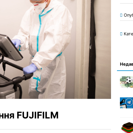
Опу
Кате
Недав
ння FUJIFILM