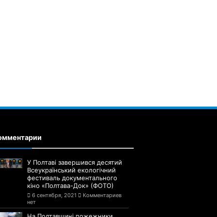
омментарии
У Полтаві завершився десятий
Всеукраїнський екологічний
фестиваль документального
кіно «Полтава-Док» (ФОТО)
6 сентября, 2021
Комментариев
нет
На Полтавщині пожежники