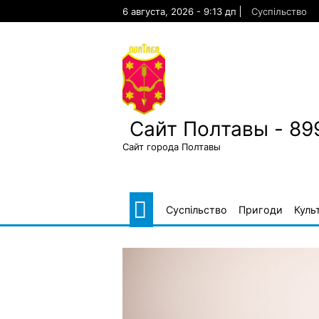
Skip
6 августа, 2026 - 9:13 дп
Суспільство
to
content
Сайт Полтавы - 89
Сайт города Полтавы
Суспільство
Пригоди
Куль