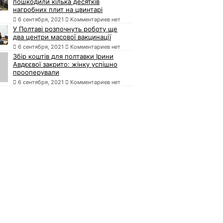
пошкодили кілька десятків
нагробних плит на цвинтарі
6 сентября, 2021
Комментариев нет
У Полтаві розпочнуть роботу ще
два центри масової вакцинації
6 сентября, 2021
Комментариев нет
Збір коштів для полтавки Ірини
Авдєєвої закрито: жінку успішно
прооперували
6 сентября, 2021
Комментариев нет