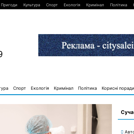
Пригоди
Культура
Спорт
Екологія
Кримінал
Політика
9
тура
Спорт
Екологія
Кримінал
Політика
Корисні порад
Суча
Авт