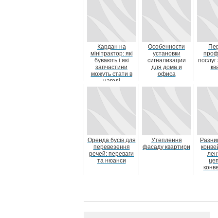
Кардан на
Особенности
Пе
мінітрактор: які
установки
проф
бувають і які
сигнализации
послуг
запчастини
для дома и
кв
можуть стати в
офиса
нагоді
Оренда бусів для
Утеплення
Разни
перевезення
фасаду квартири
конве
речей: переваги
лен
та нюанси
це
конв