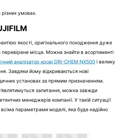
 різних умовах.
UJIFILM
рантією якості, оригінального походження дуже
в перевірене місце. Можна знайти в асортименті
мічний аналізатор крові DRI-CHEM NX500
і велику
ння. Завдяки йому відкриваються нові
дичних установах за прямим призначенням.
з’являтимуться запитання, можна завжди
етентних менеджерів компанії. У такій ситуації
а всіма параметрами моделі, яка буде надійно