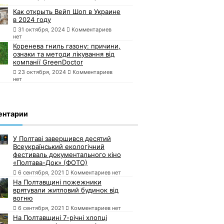
Как открыть Вейп Шоп в Украине
в 2024 году
31 октября, 2024
Комментариев
нет
Коренева гниль газону: причини,
ознаки та методи лікування від
компанії GreenDoctor
23 октября, 2024
Комментариев
нет
ентарии
У Полтаві завершився десятий
Всеукраїнський екологічний
фестиваль документального кіно
«Полтава-Док» (ФОТО)
6 сентября, 2021
Комментариев нет
На Полтавщині пожежники
врятували житловий будинок від
вогню
6 сентября, 2021
Комментариев нет
На Полтавщині 7-річні хлопці