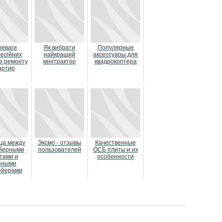
реваги
Як вибрати
Популярные
есійних
найкращий
аксессуары для
 з ремонту
мінітрактор
квадрокоптера
артир
ца между
Эксмо - отзывы
Качественные
йерными
пользователей
ОСБ плиты и их
тами и
особенности
пными
ейерами