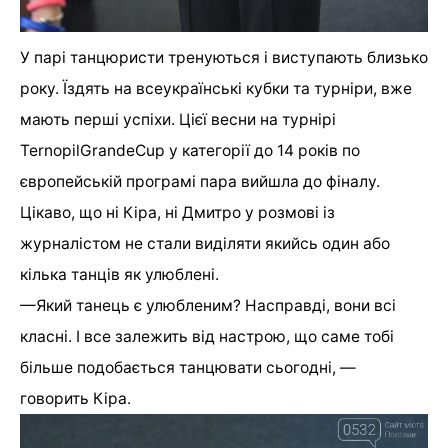
У парі танцюристи тренуються і виступають близько
року. Їздять на всеукраїнські кубки та турніри, вже
мають перші успіхи. Цієї весни на турнірі
Ternopil
Grande
Cup
у категорії до 14 років по
європейській програмі пара вийшла до фіналу.
Цікаво, що ні Кіра, ні Дмитро у розмові із
журналістом не стали виділяти якийсь один або
кілька танців як улюблені.
—
Який танець є улюбленим? Насправді, вони всі
класні. І все залежить від настрою, що саме тобі
більше подобається танцювати сьогодні, —
говорить Кіра.