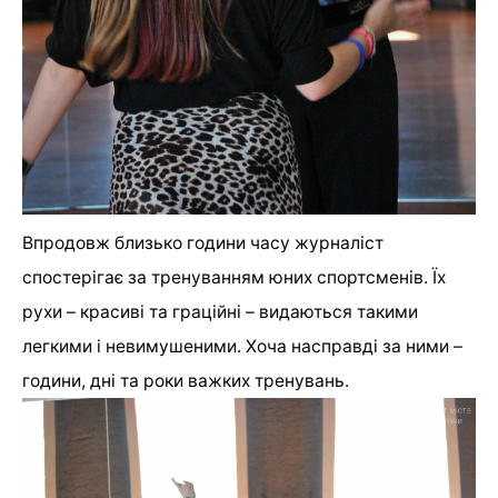
Впродовж близько години часу журналіст
спостерігає за тренуванням юних спортсменів. Їх
рухи – красиві та граційні – видаються такими
легкими і невимушеними. Хоча насправді за ними –
години, дні та роки важких тренувань.