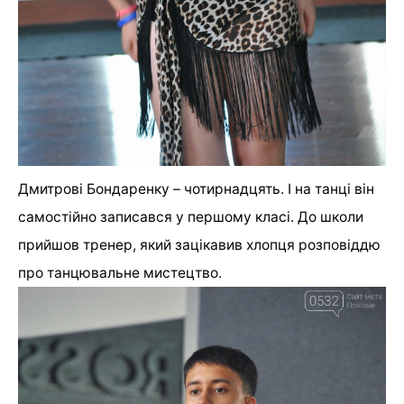
Дмитрові Бондаренку – чотирнадцять. І на танці він
самостійно записався у першому класі. До школи
прийшов тренер, який зацікавив хлопця розповіддю
про танцювальне мистецтво.