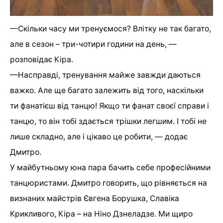
—
Скільки часу ми тренуємося? Влітку не так багато,
але в сезон – три-чотири години на день, —
розповідає Кіра.
—
Насправді, тренування майже завжди даються
важко. Але ще багато залежить від того, наскільки
ти фанатієш від танцю! Якщо ти фанат своєї справи і
танцю, то він тобі здається трішки легшим. І тобі не
лише складно, але і цікаво це робити, — додає
Дмитро.
У майбутньому юна пара бачить себе професійними
танцюристами. Дмитро говорить, що рівняється на
визнаних майстрів Євгена Борушка, Славіка
Крикливого, Кіра – на Ніно Дзнеладзе. Ми щиро