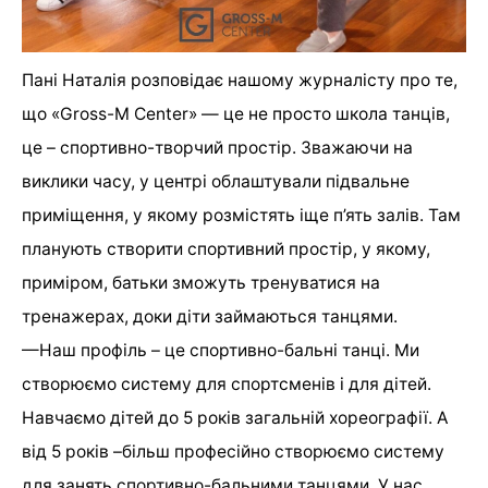
Пані Наталія розповідає нашому журналісту про те,
що «Gross-M Center»
— це не просто школа танців,
це – спортивно-творчий простір. Зважаючи на
виклики часу, у центрі облаштували підвальне
приміщення, у якому розмістять іще п’ять залів. Там
планують створити спортивний простір, у якому,
приміром, батьки зможуть тренуватися на
тренажерах, доки діти займаються танцями.
—
Наш профіль – це спортивно-бальні танці. Ми
створюємо систему для спортсменів і для дітей.
Навчаємо дітей до 5 років загальній хореографії. А
від 5 років –більш професійно створюємо систему
для занять спортивно-бальними танцями. У нас