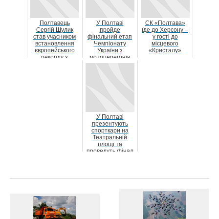
Полтавець
У Полтаві
СК «Полтава»
Сергій Шулик
пройде
їде до Херсону –
став учасником
фінальний етап
у гості до
встановлення
Чемпіонату
місцевого
європейського
України з
«Кристалу»
рекорду з
мотоперегонів
парашутної
Cossacks Pitbike
акробатики
Cup
У Полтаві
презентують
спорткари на
Театральній
площі та
проведуть фінал
автоперегонів на
картодромі...