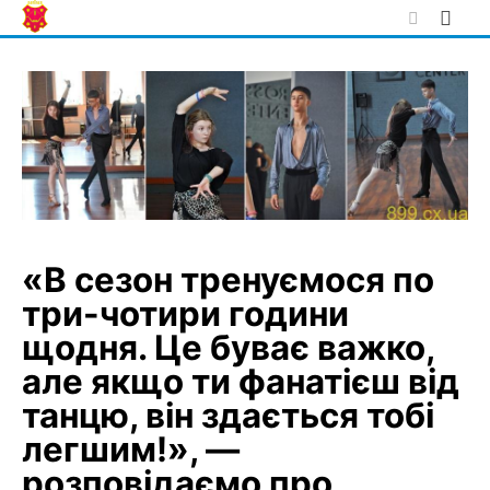
Skip
to
content
«В сезон тренуємося по
три-чотири години
щодня. Це буває важко,
але якщо ти фанатієш від
танцю, він здається тобі
легшим!», —
розповідаємо про