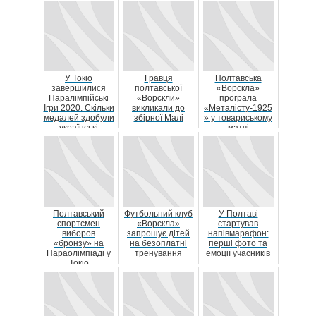
У Токіо
Гравця
Полтавська
завершилися
полтавської
«Ворскла»
Паралімпійські
«Ворскли»
програла
Ігри 2020. Скільки
викликали до
«Металісту-1925
медалей здобули
збірної Малі
» у товариському
українські
матчі
спортсмени
Полтавський
Футбольний клуб
У Полтаві
спортсмен
«Ворскла»
стартував
виборов
запрошує дітей
напівмарафон:
«бронзу» на
на безоплатні
перші фото та
Параолімпіаді у
тренування
емоції учасників
Токіо