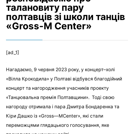
талановиту пару
полтавців зі школи танців
«Gross-M Center»
[ad_1]
Нагадаємо, 9 червня 2023 року, у концерт–холі
«Вілла Крокодила» у Полтаві відбувся благодійний
концерт та нагородження учасників проекту
«Танцювальна премія Полтавщини». Тоді свою
нагороду отримала і пара Дмитра Бондаренка та
Кіри Дашко із «
Gross
—
M
Center
», які стали
переможцями глядацького голосування, яке