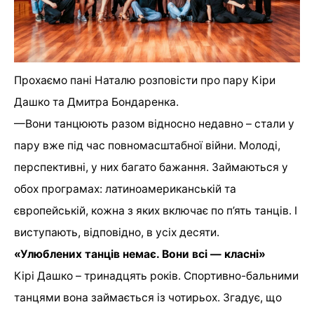
Прохаємо пані Наталю розповісти про пару Кіри
Дашко та Дмитра Бондаренка.
—
Вони танцюють разом відносно недавно – стали у
пару вже під час повномасштабної війни. Молоді,
перспективні, у них багато бажання. Займаються у
обох програмах: латиноамериканській та
європейській, кожна з яких включає по п’ять танців. І
виступають, відповідно, в усіх десяти.
«Улюблених танців немає. Вони всі — класні»
Кірі Дашко – тринадцять років. Спортивно-бальними
танцями вона займається із чотирьох. Згадує, що