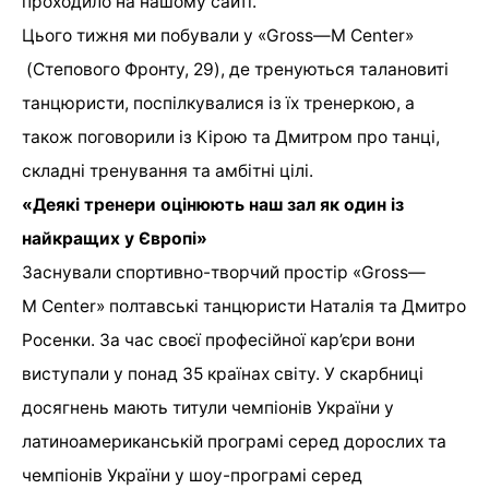
проходило на нашому сайті
.
Цього тижня ми побували у «
Gross
—
M
Center
»
(Степового Фронту, 29), де тренуються талановиті
танцюристи, поспілкувалися із їх тренеркою, а
також поговорили із Кірою та Дмитром про танці,
складні тренування та амбітні цілі.
«Деякі тренери оцінюють наш зал як один із
найкращих у Європі»
Заснували спортивно-творчий простір «
Gross
—
M
Center
» полтавські танцюристи Наталія та Дмитро
Росенки. За час своєї професійної кар’єри вони
виступали у понад 35 країнах світу. У скарбниці
досягнень мають титули чемпіонів України у
латиноамериканській програмі серед дорослих та
чемпіонів України у шоу-програмі серед