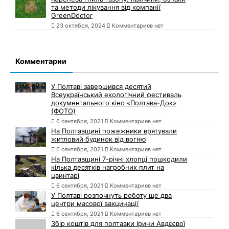
та методи лікування від компанії
GreenDoctor
23 октября, 2024
Комментариев нет
Комментарии
У Полтаві завершився десятий
Всеукраїнський екологічний фестиваль
документального кіно «Полтава-Док»
(ФОТО)
6 сентября, 2021
Комментариев нет
На Полтавщині пожежники врятували
житловий будинок від вогню
6 сентября, 2021
Комментариев нет
На Полтавщині 7-річні хлопці пошкодили
кілька десятків нагробних плит на
цвинтарі
6 сентября, 2021
Комментариев нет
У Полтаві розпочнуть роботу ще два
центри масової вакцинації
6 сентября, 2021
Комментариев нет
Збір коштів для полтавки Ірини Авдєєвої