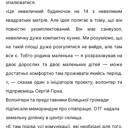
опалюватися.
«Це невеличкий будиночок на 14 з невеликим
квадратних метрів. Але ідея полягає в тому, що він
повністю укомплектований. Він має санвузол,
невеличку дуже компактну кухню. Ми розуміємо, що
на такій площі дуже розгулятися не вийде, але там
все є. Тобто родина маленька — я розраховував на
двоє дорослих та двоє маленьких дітей — може
достатньо комфортно там проживати якийсь період.
«, — сказав один з ініціаторів проекту, волонтер та
підприємець Сергій Гірка.
Волонтери та представники Білицької громади
підписали меморандум про співпрацю. ОТГ надала
земельну ділянку в центрі селища.
«Є там поряд усі комунікації, які необхідні для того,