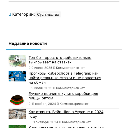
Категории:
Суспільство
Недавние новости
Топ беттеров: кто действительно
выигрывает на ставках
9 июля, 2025
Комментариев нет
Прогнозы киберспорт в Telegram: как
найти реальные ставки и не попасться
на обман
9 июля, 2025
Комментариев нет
Лучшие причины купить коробки для
пиццы оптом
11 ноября, 2024
Комментариев нет
Как открыть Вейп Шоп в Украине в 2024
году
31 октября, 2024
Комментариев нет
Коренева гниль газону: причини, ознаки