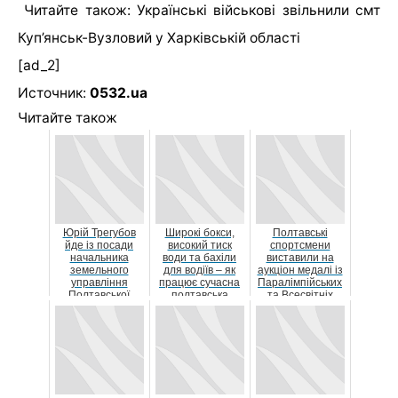
Читайте також:
Українські військові звільнили смт
Куп’янськ-Вузловий у Харківській області
[ad_2]
Источник:
0532.ua
Читайте також
Юрій Трегубов
Широкі бокси,
Полтавські
йде із посади
високий тиск
спортсмени
начальника
води та бахіли
виставили на
земельного
для водіїв – як
аукціон медалі із
управління
працює сучасна
Паралімпійських
Полтавської
полтавська
та Всесвітніх
міської ради
автомийка «ВСІ
ігор, щоб
...
допомог...