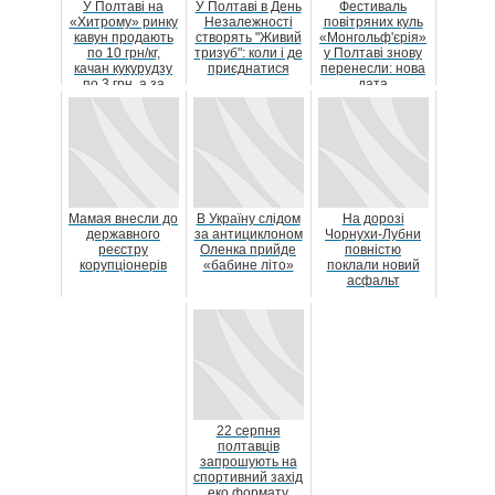
У Полтаві на
У Полтаві в День
Фестиваль
«Хитрому» ринку
Незалежності
повітряних куль
кавун продають
створять "Живий
«Монгольф'єрія»
по 10 грн/кг,
тризуб": коли і де
у Полтаві знову
качан кукурудзу
приєднатися
перенесли: нова
по 3 грн, а за
дата
кілограм ка...
Мамая внесли до
В Україну слідом
На дорозі
державного
за антициклоном
Чорнухи-Лубни
реєстру
Оленка прийде
повністю
корупціонерів
«бабине літо»
поклали новий
асфальт
22 серпня
полтавців
запрошують на
спортивний захід
еко формату