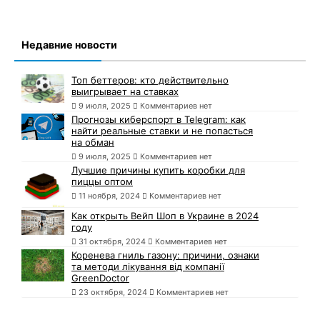
Недавние новости
Топ беттеров: кто действительно
выигрывает на ставках
9 июля, 2025
Комментариев нет
Прогнозы киберспорт в Telegram: как
найти реальные ставки и не попасться
на обман
9 июля, 2025
Комментариев нет
Лучшие причины купить коробки для
пиццы оптом
11 ноября, 2024
Комментариев нет
Как открыть Вейп Шоп в Украине в 2024
году
31 октября, 2024
Комментариев нет
Коренева гниль газону: причини, ознаки
та методи лікування від компанії
GreenDoctor
23 октября, 2024
Комментариев нет