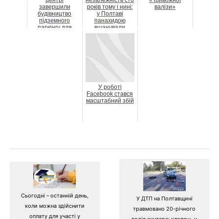
завершили
років тому і нині:
валізи»
будівництво
у Полтаві
підземного
панахидою
паркінгу для
вшанували
карет «швидкої»
пам'ять Героїв
вій...
У роботі
Facebook стався
масштабний збій
Сьогодні – останній день,
У ДТП на Полтавщині
коли можна здійснити
травмовано 20-річного
оплату для участі у