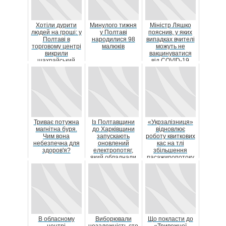
Хотіли дурити
Минулого тижня
Міністр Ляшко
людей на гроші: у
у Полтаві
пояснив, у яких
Полтаві в
народилися 98
випадках вчителі
торговому центрі
малюків
можуть не
викрили
вакцинуватися
шахрайський
від COVID-19
call-центр
Триває потужна
Із Полтавщини
«Укрзалізниця»
магнітна буря.
до Харківщини
відновлює
Чим вона
запускають
роботу квиткових
небезпечна для
оновлений
кас на тлі
здоров'я?
електропотяг,
збільшення
який обладнали
пасажиропотоку
за усіма
європейськими...
В обласному
Виборювали
Що покласти до
центрі
незалежність сто
«Тривожної