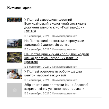
Комментарии
У Полтаві завершився десятий
Всеукраїнський екологічний фестиваль
документального кіно «Полтава-Док»
(ФОТО)
6 сентября, 2021
Комментариев нет
На Полтавщині пожежники врятували
житловий будинок від вогню
6 сентября, 2021
Комментариев нет
На Полтавщині 7-річні хлопці пошкодили
кілька десятків нагробних плит на
цвинтарі
6 сентября, 2021
Комментариев нет
У Полтаві розпочнуть роботу ще два
центри масової вакцинації
6 сентября, 2021
Комментариев нет
Збір коштів для полтавки Ірини Авдєєвої
закрито: жінку успішно прооперували
6 сентября, 2021
Комментариев нет