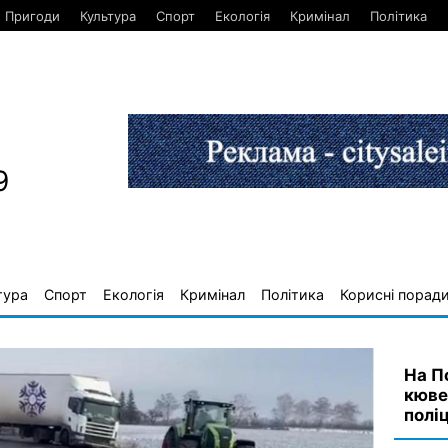
Пригоди
Культура
Спорт
Екологія
Кримінал
Політика
9
тура
Спорт
Екологія
Кримінал
Політика
Корисні порад
На П
кюве
полі