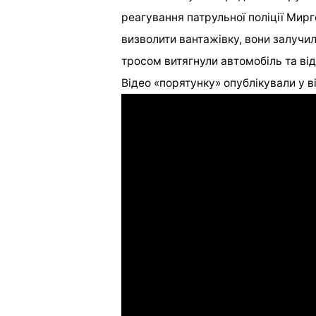
реагування патрульної поліції Мирг
визволити вантажівку, вони залучил
тросом витягнули автомобіль та ві
Відео «порятунку» опублікували у від