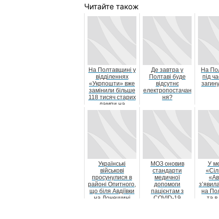
Читайте також
На Полтавщині у
Де завтра у
На По
відділеннях
Полтаві буде
під ч
«Укрпошти» вже
відсутнє
загину
замінили більше
електропостачан
118 тисяч старих
ня?
лампи на
енергоощадні
Українські
МОЗ оновив
У м
військові
стандарти
«Сіл
просунулися в
медичної
«Ав
районі Опитного,
допомоги
з’явил
що біля Авдіївки
пацієнтам з
на По
на Донеччині
COVID-19
та в
новос