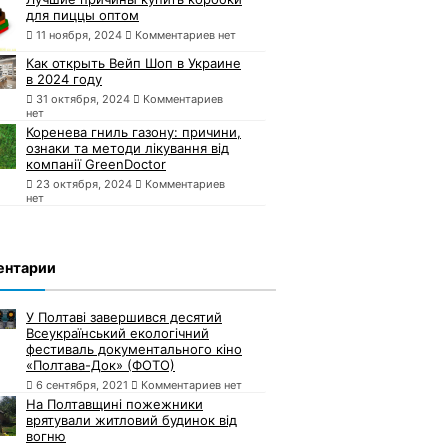
для пиццы оптом
11 ноября, 2024
Комментариев нет
Как открыть Вейп Шоп в Украине
в 2024 году
31 октября, 2024
Комментариев
нет
Коренева гниль газону: причини,
ознаки та методи лікування від
компанії GreenDoctor
23 октября, 2024
Комментариев
нет
ентарии
У Полтаві завершився десятий
Всеукраїнський екологічний
фестиваль документального кіно
«Полтава-Док» (ФОТО)
6 сентября, 2021
Комментариев нет
На Полтавщині пожежники
врятували житловий будинок від
вогню