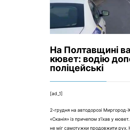
На Полтавщині ва
кювет: водію до
поліцейські
[ad_1]
2-грудня на автодорозі Миргород-Х
«Сканія» із причепом з
’
їхав у кювет
не міг самотужки продовжити рух.