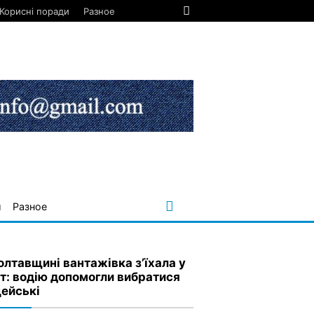
Корисні поради
Разное
и
Разное
олтавщині вантажівка з’їхала у
т: водію допомогли вибратися
цейські