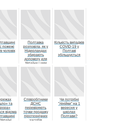
лтавщині
Полтавка
Кількість випадків
ас пожежі
розповіла, як у
COVID-19 у
в чоловік
Нідерландах
Полтаві
збирають
збільшується
допомогу для
України і чим
допомагає Гаага
ережах
Співробітники
Чи потрібні
ьпо» та
ДСНС
"лінійки" на 1
рора»
перевіряють
вересня у
ася відома
точки продажу
школах
лтавщині
піротехнічних
Полтави?
 Україні
засобів
анжарська
вода