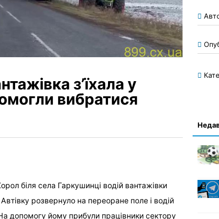
Авт
Опу
Кате
нтажівка з’їхала у
помогли вибратися
Недав
орол біля села Гаркушинці водій вантажівки
. Автівку розвернуло на переоране поле і водій
 На допомогу йому прибули працівники сектору