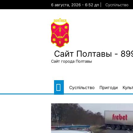
Skip
6 августа, 2026 - 6:52 дп
Суспільство
to
content
Сайт Полтавы - 89
Сайт города Полтавы
Суспільство
Пригоди
Куль