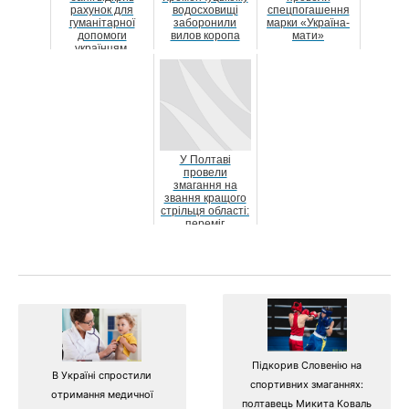
рахунок для
водосховищі
спецпогашення
гуманітарної
заборонили
марки «Україна-
допомоги
вилов коропа
мати»
українцям,
постраждалим
від російської а...
У Полтаві
провели
змагання на
звання кращого
стрільця області:
переміг
військовослужбов
ець із Мирго...
Підкорив Словенію на
В Україні спростили
спортивних змаганнях:
отримання медичної
полтавець Микита Коваль