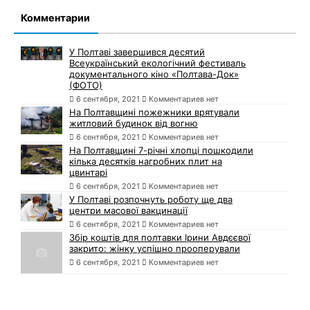
Комментарии
У Полтаві завершився десятий
Всеукраїнський екологічний фестиваль
документального кіно «Полтава-Док»
(ФОТО)
6 сентября, 2021
Комментариев нет
На Полтавщині пожежники врятували
житловий будинок від вогню
6 сентября, 2021
Комментариев нет
На Полтавщині 7-річні хлопці пошкодили
кілька десятків нагробних плит на
цвинтарі
6 сентября, 2021
Комментариев нет
У Полтаві розпочнуть роботу ще два
центри масової вакцинації
6 сентября, 2021
Комментариев нет
Збір коштів для полтавки Ірини Авдєєвої
закрито: жінку успішно прооперували
6 сентября, 2021
Комментариев нет