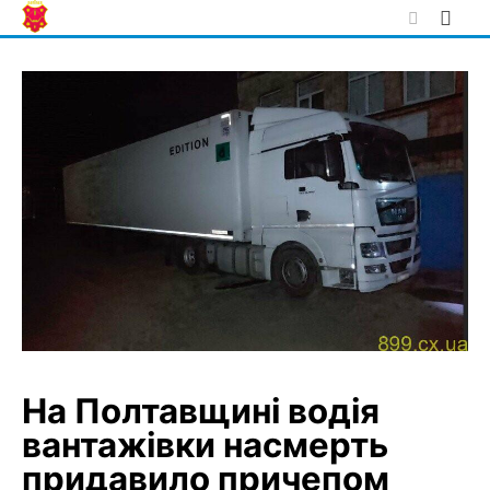
Skip
to
content
На Полтавщині водія
вантажівки насмерть
придавило причепом