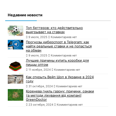
Недавние новости
Топ беттеров: кто действительно
выигрывает на ставках
9 июля, 2025
Комментариев нет
Прогнозы киберспорт в Telegram: как
найти реальные ставки и не попасться
на обман
9 июля, 2025
Комментариев нет
Лучшие причины купить коробки для
пиццы оптом
11 ноября, 2024
Комментариев нет
Как открыть Вейп Шоп в Украине в 2024
году
31 октября, 2024
Комментариев нет
Коренева гниль газону: причини, ознаки
та методи лікування від компанії
GreenDoctor
23 октября, 2024
Комментариев нет