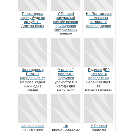
Полтавщина
У Полтаві
На Полтавщині
ворогу буде не
комунальні
оголошено
по зубах –
служби почали
штормове
Дмитро Лунін
прибирання
попередження
використаних
ялинок
За тиждень у
У галереї
Будинок ДБР
Полтаві
мистецтв
планують
народилися 75
відбулися
передати на
малюків, серед
урочистості з
баланс області
них – одна
нагоди Дня
та
двійня
медичного
відреставрувати
працівника
Національний
На
У Полтаві
банк відкрив
Кременчуцькому
провели