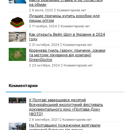
на обман
9 июля, 2025
Комментариев нет
Лучшие причины купить коробки для
пиццы оптом
11 ноября, 2024
Комментариев нет
Как открыть Вейп Шоп в Украине в 2024
году
31 октября, 2024
Комментариев нет
Коренева гниль газону: причини, ознаки
та методи лікування від компанії
GreenDoctor
23 октября, 2024
Комментариев нет
Комментарии
У Полтаві завершився десятий
Всеукраїнський екологічний фестиваль
документального кіно «Полтава-Док»
(ФОТО)
6 сентября, 2021
Комментариев нет
На Полтавщині пожежники врятували
житловий будинок від вогню