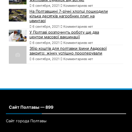
6 сентября, 2021
Комментариев нет
На Полтавщині 7-річні хлопці пошкодили
кілька десятків нагробних плит на
цвинтарі
6 сентября, 2021
Комментариев нет
У Полтаві розпочнуть роботу ще два
центри масової вакцинації
6 сентября, 2021
Комментариев нет
Збір коштів для полтавки Ірини Авдєєвої
закрито: жінку успішно прооперували
6 сентября, 2021
Комментариев нет
Сайт Полтавы — 899
Сайт города Полтавы