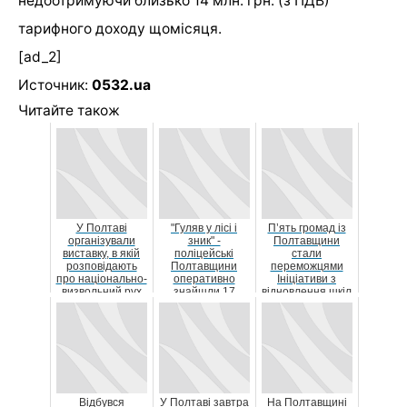
недоотримуючи близько 14 млн. грн. (з ПДВ)
тарифного доходу щомісяця.
[ad_2]
Источник:
0532.ua
Читайте також
У Полтаві
"Гуляв у лісі і
П’ять громад із
організували
зник" -
Полтавщини
виставку, в якій
поліцейські
стали
розповідають
Полтавщини
переможцями
про національно-
оперативно
Ініціативи з
визвольний рух
знайшли 17
відновлення шкіл
українського
річного хлопця
«DECIDE
нар...
Відбудова»
Відбувся
У Полтаві завтра
На Полтавщині