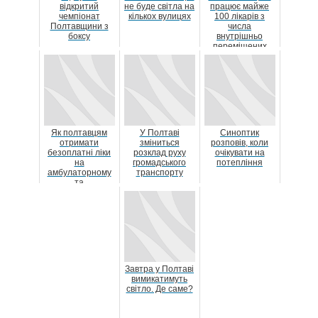
відкритий
не буде світла на
працює майже
чемпіонат
кількох вулицях
100 лікарів з
Полтавщини з
числа
боксу
внутрішньо
переміщених
осіб
Як полтавцям
У Полтаві
Синоптик
отримати
зміниться
розповів, коли
безоплатні ліки
розклад руху
очікувати на
на
громадського
потепління
амбулаторному
транспорту
та
стаціонарному
лікуванні?
Завтра у Полтаві
вимикатимуть
світло. Де саме?