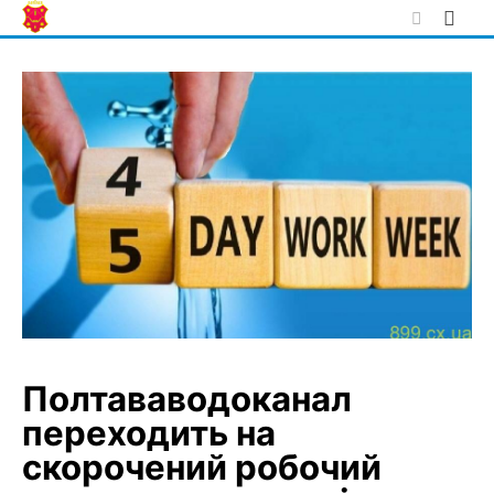
Skip
to
content
Полтававодоканал
переходить на
скорочений робочий