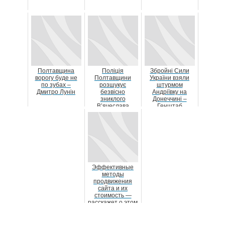
Полтавщина
Поліція
Збройні Сили
ворогу буде не
Полтавщини
України взяли
по зубах –
розшукує
штурмом
Дмитро Лунін
безвісно
Андріївку на
зниклого
Донеччині –
В’ячеслава
Генштаб
Пелеханя
Эффективные
методы
продвижения
сайта и их
стоимость —
расскажет о этом
компания «Site
Ok‎»