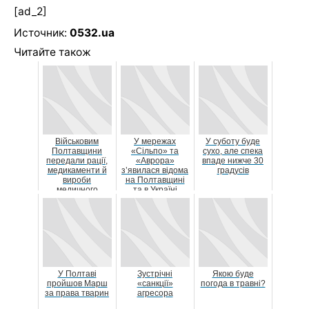
[ad_2]
Источник:
0532.ua
Читайте також
Військовим
У мережах
У суботу буде
Полтавщини
«Сільпо» та
сухо, але спека
передали рації,
«Аврора»
впаде нижче 30
медикаменти й
з’явилася відома
градусів
вироби
на Полтавщині
медичного
та в Україні
призначення
новосанжарська
вода
У Полтаві
Зустрічні
Якою буде
пройшов Марш
«санкції»
погода в травні?
за права тварин
агресора