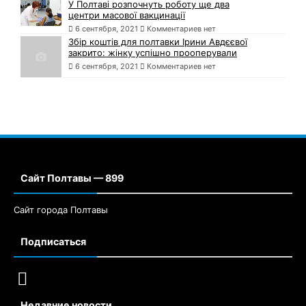
У Полтаві розпочнуть роботу ще два
центри масової вакцинації
6 сентября, 2021
Комментариев нет
Збір коштів для полтавки Ірини Авдєєвої
закрито: жінку успішно прооперували
6 сентября, 2021
Комментариев нет
Сайт Полтавы — 899
Сайт города Полтавы
Подписаться
Недавние новости