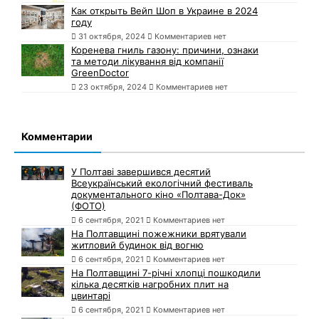
Как открыть Вейп Шоп в Украине в 2024
году
31 октября, 2024
Комментариев нет
Коренева гниль газону: причини, ознаки
та методи лікування від компанії
GreenDoctor
23 октября, 2024
Комментариев нет
Комментарии
У Полтаві завершився десятий
Всеукраїнський екологічний фестиваль
документального кіно «Полтава-Док»
(ФОТО)
6 сентября, 2021
Комментариев нет
На Полтавщині пожежники врятували
житловий будинок від вогню
6 сентября, 2021
Комментариев нет
На Полтавщині 7-річні хлопці пошкодили
кілька десятків нагробних плит на
цвинтарі
6 сентября, 2021
Комментариев нет