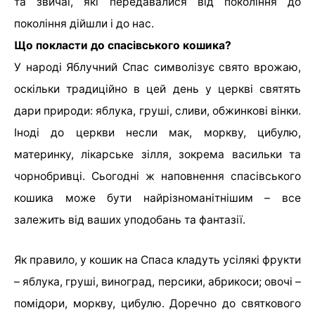
та звичаї, які передавалися від покоління до
покоління дійшли і до нас.
Що покласти до спасівського кошика?
У народі Яблучний Спас символізує свято врожаю,
оскільки традиційно в цей день у церкві святять
дари природи: яблука, груші, сливи, обжинкові вінки.
Іноді до церкви несли мак, моркву, цибулю,
материнку, лікарське зілля, зокрема васильки та
чорнобривці. Сьогодні ж наповнення спасівського
кошика може бути найрізноманітнішим – все
залежить від ваших уподобань та фантазії.
Як правило, у кошик на Спаса кладуть усілякі фрукти
– яблука, груші, виноград, персики, абрикоси; овочі –
помідори, моркву, цибулю. Доречно до святкового