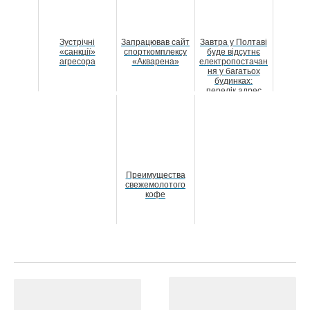
Зустрічні
Запрацював сайт
Завтра у Полтаві
«санкції»
спорткомплексу
буде відсутнє
агресора
«Акварена»
електропостачан
ня у багатьох
будинках:
перелік адрес
Преимущества
свежемолотого
кофе