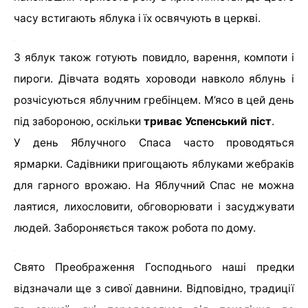
часу встигають яблука і їх освячують в церкві.
З яблук також готують повидло, варення, компоти і
пироги. Дівчата водять хороводи навколо яблунь і
розчісуються яблучним гребінцем. М’ясо в цей день
під забороною, оскільки
триває Успенський піст
.
У день Яблучного Спаса часто проводяться
ярмарки. Садівники пригощають яблуками жебраків
для гарного врожаю. На Яблучний Спас не можна
лаятися, лихословити, обговорювати і засуджувати
людей. Забороняється також робота по дому.
Свято Преображення Господнього наші предки
відзначали ще з сивої давнини. Відповідно, традиції