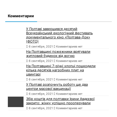
Комментарии
У Полтаві завершився десятий
Всеукраїнський екологічний фестиваль
документального кіно «Полтава-Док»
(ФОТО)
6 сентября, 2021
Комментариев нет
На Полтавщині пожежники врятували
житловий будинок від вогню
6 сентября, 2021
Комментариев нет
На Полтавщині 7-річні хлопці пошкодили
кілька десятків нагробних плит на
цвинтарі
6 сентября, 2021
Комментариев нет
У Полтаві розпочнуть роботу ще два
центри масової вакцинації
6 сентября, 2021
Комментариев нет
Збір коштів для полтавки Ірини Авдєєвої
закрито: жінку успішно прооперували
6 сентября, 2021
Комментариев нет