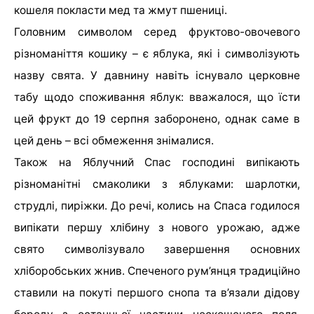
кошеля покласти мед та жмут пшениці.
Головним символом серед фруктово-овочевого
різноманіття кошику – є яблука, які і символізують
назву свята. У давнину навіть існувало церковне
табу щодо споживання яблук: вважалося, що їсти
цей фрукт до 19 серпня заборонено, однак саме в
цей день – всі обмеження знімалися.
Також на Яблучний Спас господині випікають
різноманітні смаколики з яблуками: шарлотки,
струдлі, пиріжки. До речі, колись на Спаса годилося
випікати першу хлібину з нового урожаю, адже
свято символізувало завершення основних
хліборобських жнив. Спеченого рум’янця традиційно
ставили на покуті першого снопа та в’язали дідову