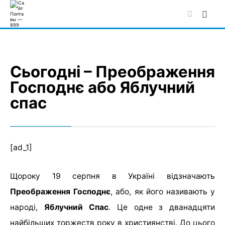
Skip
to
content
Сьогодні – Преображення
Господнє або Яблучний
спас
[ad_1]
Щороку 19 серпня в Україні відзначають
Преображення Господнє
, або, як його називають у
народі,
Яблучний Спас
. Це одне з дванадцяти
найбільших торжеств року в християнстві. До цього