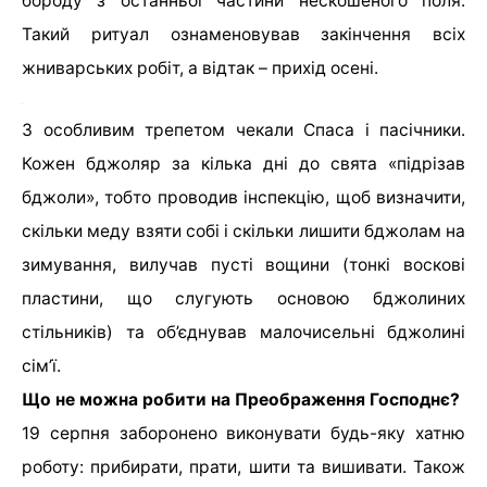
бороду з останньої частини нескошеного поля.
Такий ритуал ознаменовував закінчення всіх
жниварських робіт, а відтак – прихід осені.
З особливим трепетом чекали Спаса і пасічники.
Кожен бджоляр за кілька дні до свята «підрізав
бджоли», тобто проводив інспекцію, щоб визначити,
скільки меду взяти собі і скільки лишити бджолам на
зимування, вилучав пусті вощини (тонкі воскові
пластини, що слугують основою бджолиних
стільників) та об’єднував малочисельні бджолині
сім’ї.
Що не можна робити на Преображення Господнє?
19 серпня заборонено виконувати будь-яку хатню
роботу: прибирати, прати, шити та вишивати. Також