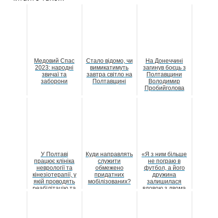
Медовий Спас
Стало відомо, чи
На Донеччині
2023: народні
вимикатимуть
загинув боєць з
звичаї та
завтра світло на
Полтавщини
заборони
Полтавщині
Володимир
Пробийголова
У Полтаві
Куди направлять
«Я з ним більше
працює клініка
служити
не пограю в
неврології та
обмежено
футбол, а його
кінезіотерапії, у
придатних
дружина
якій проводять
мобілізованих?
залишилася
реабілітацію та
вдовою з двома
допомагають ...
маленькими
дітьми»: на ...