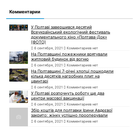
Комментарии
У Полтаві завершився десятий
Всеукраїнський екологічний фестиваль
документального кіно «Полтава-Док»
(ФОТО)
6 сентября, 2021
Комментариев нет
На Полтавщині пожежники врятували
житловий будинок від вогню
6 сентября, 2021
Комментариев нет
На Полтавщині 7-річні хлопці пошкодили
кілька десятків нагробних плит на
цвинтарі
6 сентября, 2021
Комментариев нет
У Полтаві розпочнуть роботу ще два
центри масової вакцинації
6 сентября, 2021
Комментариев нет
Збір коштів для полтавки Ірини Авдєєвої
закрито: жінку успішно прооперували
6 сентября, 2021
Комментариев нет