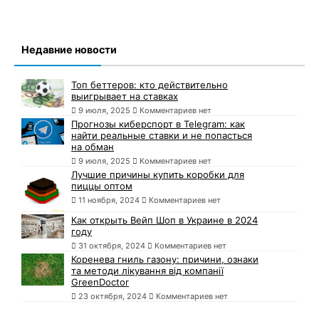
Недавние новости
Топ беттеров: кто действительно
выигрывает на ставках
9 июля, 2025
Комментариев нет
Прогнозы киберспорт в Telegram: как
найти реальные ставки и не попасться
на обман
9 июля, 2025
Комментариев нет
Лучшие причины купить коробки для
пиццы оптом
11 ноября, 2024
Комментариев нет
Как открыть Вейп Шоп в Украине в 2024
году
31 октября, 2024
Комментариев нет
Коренева гниль газону: причини, ознаки
та методи лікування від компанії
GreenDoctor
23 октября, 2024
Комментариев нет