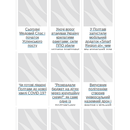
Сьогодні
Уночі ворог
У Полтаві
Медовий Спас і
атакував Україну
запустили
початок
крилатими
мобільний
Успенського
ракетами: сили
додаток «Smart
посту
ППО збили
Region pl»: чим
чотири повітряні
він корисний для
цілі
громад
Чи готові лікарні
"Розкрадали
Випускник
Полтави до нової
бюджет на дітях
політехніки
хвилі COVID-19?
через корупційну
створив
схему!": як саме
універсальний
одне із
наземний дрон і
полтавських
виклав у вільний
підприєм...
доступ програму
для йог...