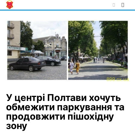
Skip
to
content
У центрі Полтави хочуть
обмежити паркування та
продовжити пішохідну
зону