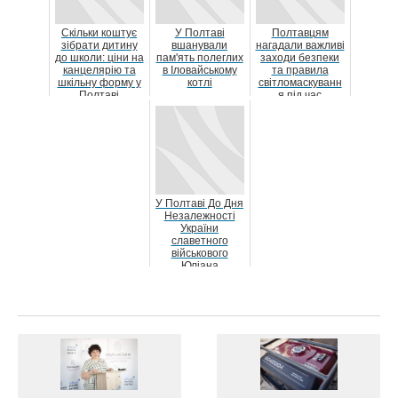
Скільки коштує
У Полтаві
Полтавцям
зібрати дитину
вшанували
нагадали важливі
до школи: ціни на
пам'ять полеглих
заходи безпеки
канцелярію та
в Іловайському
та правила
шкільну форму у
котлі
світломаскуванн
Полтаві
я під час
комендантського
часу
У Полтаві До Дня
Незалежності
України
славетного
військового
Юліана
Матвійчука
відзначили
нагородою