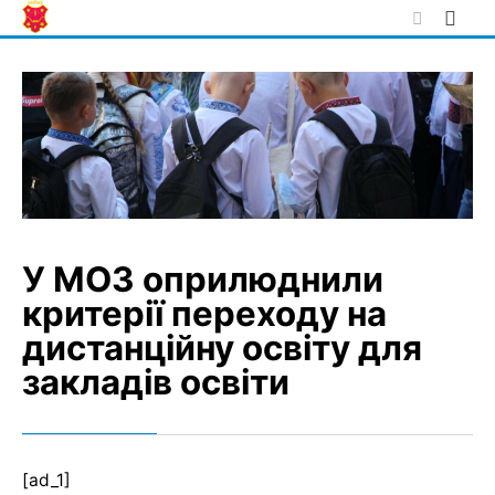
Skip
to
content
У МОЗ оприлюднили
критерії переходу на
дистанційну освіту для
закладів освіти
[ad_1]