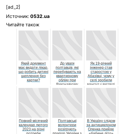
[ad_2]
Источник:
0532.ua
Читайте також
Який документ
До уваги
Як 19-річний
має видати лікар,
полтавців, які
інженер став
що робить дитині
перебувають на
старостою у
щеплення без
квартирному
Абазівці, чому у
картки?
обліку при
селі зробили
Виконавчому
мангал у вигляді
комітеті
авіабомби і де ...
Полтавської
міськ...
Повний місячний
Полтавські
В Україну слідом
календар лютого
волонтери
за антициклоном
2023 на різні
розігрують
Оленка прийде
потреби
прапор України з
«бабине літо»