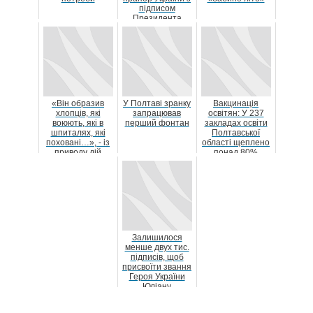
підписом
Президента
«Він образив
У Полтаві зранку
Вакцинація
хлопців, які
запрацював
освітян: У 237
воюють, які в
перший фонтан
закладах освіти
шпиталях, які
Полтавської
поховані…», - із
області щеплено
приводу дій
понад 80%
полтавського
персоналу
фітн...
Залишилося
менше двух тис.
підписів, щоб
присвоїти звання
Героя України
Юліану
Матвійчуку:
бойові п...