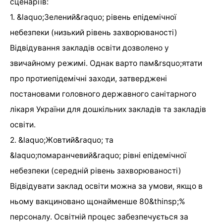
сценаріїв:
1. &laquo;Зелений&raquo; рівень епідемічної
небезпеки (низький рівень захворюваності)
Відвідування закладів освіти дозволено у
звичайному режимі. Однак варто пам&rsquo;ятати
про протиепідемічні заходи, затверджені
постановами головного державного санітарного
лікаря України для дошкільних закладів та закладів
освіти.
2. &laquo;Жовтий&raquo; та
&laquo;помаранчевий&raquo; рівні епідемічної
небезпеки (середній рівень захворюваності)
Відвідувати заклад освіти можна за умови, якщо в
ньому вакциновано щонайменше 80&thinsp;%
персоналу. Освітній процес забезпечується за