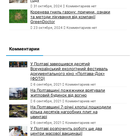
31 октября, 2024
Комментариев нет
Коренева гниль газону: причини, ознаки
та методи лікування від компанії
GreenDoctor
23 октября, 2024
Комментариев нет
Комментарии
У Полтаві завершився десятий
Всеукраїнський екологічний фестиваль
документального кіно «Полтава-Док»
(ФОТО)
6 сентября, 2021
Комментариев нет
На Полтавщині пожежники врятували
житловий будинок від вогню
6 сентября, 2021
Комментариев нет
На Полтавщині 7-річні хлопці пошкодили
кілька десятків нагробних плит на
цвинтарі
6 сентября, 2021
Комментариев нет
У Полтаві розпочнуть роботу ще два
центри масової вакцинації