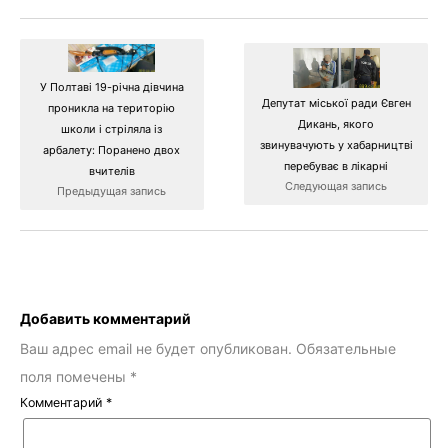
У Полтаві 19-річна дівчина
Депутат міської ради Євген
проникла на територію
Дикань, якого
школи і стріляла із
звинувачують у хабарництві
арбалету: Поранено двох
перебуває в лікарні
вчителів
Следующая запись
Предыдущая запись
Добавить комментарий
Ваш адрес email не будет опубликован.
Обязательные
поля помечены
*
Комментарий
*