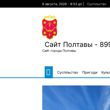
Skip
6 августа, 2026 - 8:53 дп
Суспільство
to
content
Сайт Полтавы - 89
Сайт города Полтавы
Суспільство
Пригоди
Куль