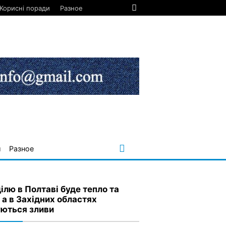
Корисні поради
Разное
и
Разное
ілю в Полтаві буде тепло та
 а в Західних областях
уються зливи