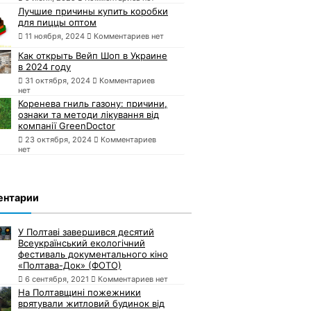
Лучшие причины купить коробки
для пиццы оптом
11 ноября, 2024
Комментариев нет
Как открыть Вейп Шоп в Украине
в 2024 году
31 октября, 2024
Комментариев
нет
Коренева гниль газону: причини,
ознаки та методи лікування від
компанії GreenDoctor
23 октября, 2024
Комментариев
нет
ентарии
У Полтаві завершився десятий
Всеукраїнський екологічний
фестиваль документального кіно
«Полтава-Док» (ФОТО)
6 сентября, 2021
Комментариев нет
На Полтавщині пожежники
врятували житловий будинок від