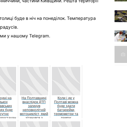
ниччини, частини Київщини. Решта території
столиці буде в ніч на понеділок. Температура
градусів.
ми у нашому Telegram.
одні на
На Полтавщині
Коли і де у
лькох
внаслідок ДТП
Полтаві можна
авських
загинув
буде здати
цях буде
неповнолітній
батарейки,
дсутнє
мотоцикліст, який
термометри та
опостачан
зіткнувся з
лампи:
ня
легковиком
оприлюднили
графік