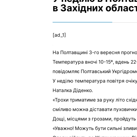
в Західних облас
[ad_1]
На Полтавщині 3-го вересня прогно
Температура вночі 10-15º, вдень 22-
повідомляє Полтавський Укргідром
У неділю температура повітря очік
Наталка Діденко.
«Трохи триматиме за руку літо схід
сміливо можна діставати пуховички 
Дощі, місцями з грозами, пройдуть 
«Уважно! Можуть бути сильні зливи