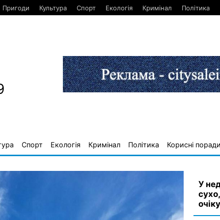
Пригоди
Культура
Спорт
Екологія
Кримінал
Політика
9
тура
Спорт
Екологія
Кримінал
Політика
Корисні порад
У нед
сухо,
очік