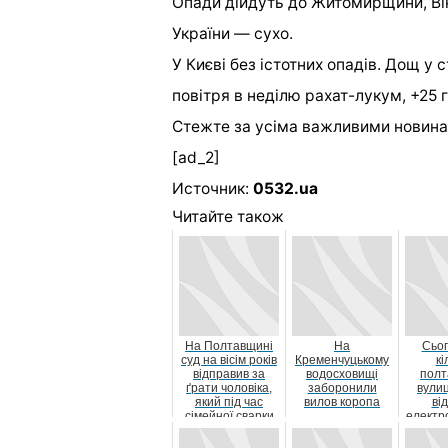
Опади дійдуть до Житомирщини, Він
України — сухо.
У Києві без істотних опадів. Дощ у 
повітря в неділю рахат-лукум, +25 
Стежте за усіма важливими новина
[ad_2]
Источник:
0532.ua
Читайте також
На Полтавщині
На
Сьог
суд на вісім років
Кременчуцькому
кі
відправив за
водосховищі
полт
ґрати чоловіка,
заборонили
вули
який під час
вилов коропа
ві
сімейної сварки
електр
вбив свою...