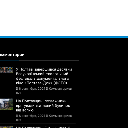
омментарии
У Полтаві завершився десятий
Всеукраїнський екологічний
фестиваль документального
кіно «Полтава-Док» (ФОТО)
6 сентября, 2021
Комментариев
нет
На Полтавщині пожежники
врятували житловий будинок
від вогню
6 сентября, 2021
Комментариев
нет
На Полтавщині 7-річні хлопці