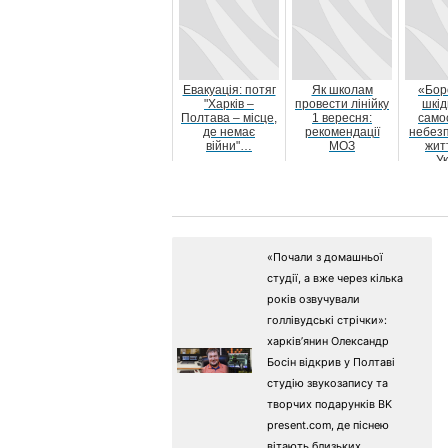
Евакуація: потяг
Як школам
«Бор
"Харків –
провести лінійку
шкі
Полтава – місце,
1 вересня:
само
де немає
рекомендації
небез
війни"…
МОЗ
житт
Ук
запуст
телеф
«Почали з домашньої
студії, а вже через кілька
років озвучували
голлівудські стрічки»:
харків’янин Олександр
Босін відкрив у Полтаві
студію звукозапису та
творчих подарунків BK
present.com, де піснею
вітають близьких