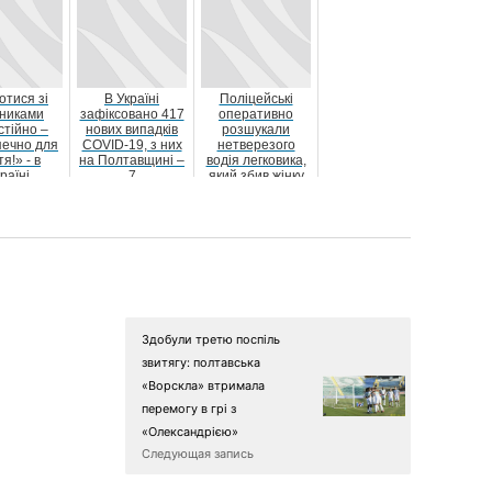
чергування «...
отися зі
В Україні
Поліцейські
дниками
зафіксовано 417
оперативно
стійно –
нових випадків
розшукали
печно для
COVID-19, з них
нетверезого
я!» - в
на Полтавщині –
водія легковика,
раїні
7
який збив жінку
или гарячу
онну л...
Здобули третю поспіль
звитягу: полтавська
«Ворскла» втримала
перемогу в грі з
«Олександрією»
Следующая запись