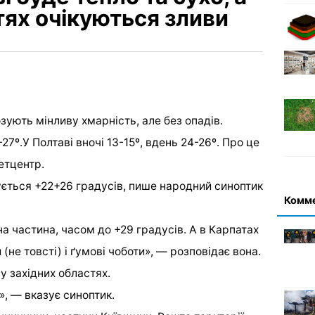
тях очікуються зливи
зують мінливу хмарність, але без опадів.
27º.У Полтаві вночі 13-15º, вдень 24-26º. Про це
етцентр.
ується +22+26 градусів, пише народний синоптик
Комм
на частина, часом до +29 градусів. А в Карпатах
(не товсті) і ґумові чоботи», — розповідає вона.
у західних областях.
», — вказує синоптик.