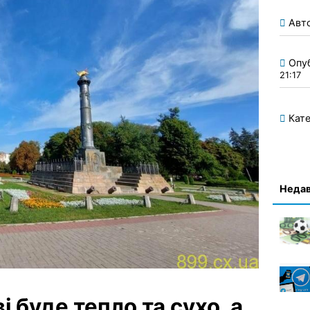
Авт
Опу
21:17
Кате
Недав
і буде тепло та сухо, а