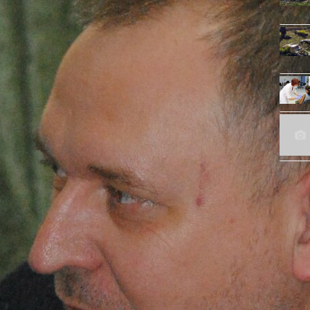
несу.
ду медичного скла» Олександр Кудацький
 законодавство має бути сталим, а не зазнавати
го лобі.
я до електромереж та отримання необхідної
тавської торгово-промислової палати Володимир
нають, яка проблема із підключенням
б було як в світі: я маю земельну ділянку, пишу
 5 мегават із термінами, коли хочу це
вно! Це дуже велика справа буде для
имку вітчизняних виробників говорив директор