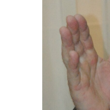
Коли і де у
Харківському
По
Полтаві можна
напрямку: ворог
Анаста
буде здати
задіяв танки,
знову 
батарейки,
ствольну
потре
термометри та
артилерію та
до
лампи:
РСЗВ
оприлюднили
графік
чергування «...
Скільки часу Солиться
лосось
Предыдущая запись
Добавить комментарий
Ваш адрес email не будет опубликован.
Комментарий
*