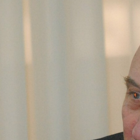
реними новинами підписуйтеся на наш
Telegram
олтаві
« Якщо у вас
У Полтаві та
удеться
болить живіт –
області сьогодні
ратурний
терміново
буде сухо та
р поета
звертайтеся до
спекотно
ксандра
лікаря!» -
’яненка
директор КП «2
міська лікарня
ПМР» п...