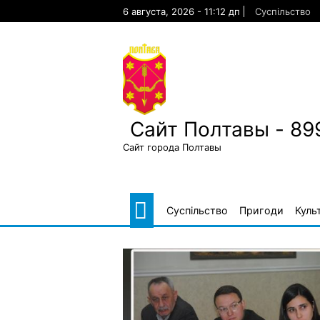
Skip
6 августа, 2026 - 11:12 дп
Суспільство
to
content
Сайт Полтавы - 89
Сайт города Полтавы
Суспільство
Пригоди
Куль