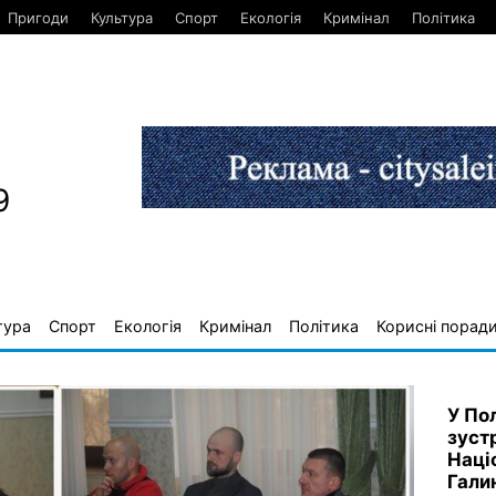
Пригоди
Культура
Спорт
Екологія
Кримінал
Політика
9
тура
Спорт
Екологія
Кримінал
Політика
Корисні порад
У По
зуст
Наці
Гали