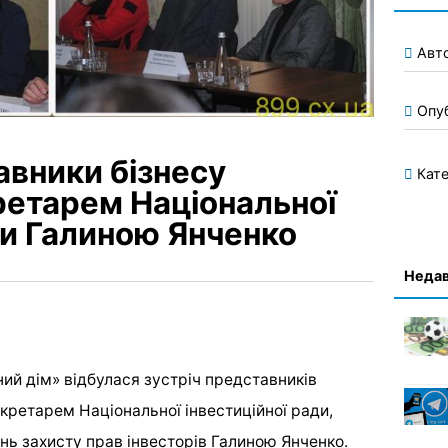
Авт
Опу
авники бізнесу
Кате
кретарем Національної
ди Галиною Янченко
Недав
ний дім» відбулася зустріч представників
екретарем Національної інвестиційної ради,
нь захисту прав інвесторів Галиною Янченко.