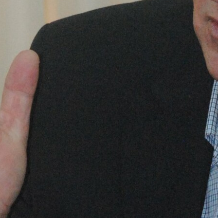
лтавка
У Полтаві школа
Водій легковика
сія Ковтун
№16 отримала
наїхав на собаку і
терміново
надсучасну
втік
бує вашої
техніку від
помоги
Мінцифри
Тайваню
Види еко-сумок та
способи їхнього
використання
Следующая запись
Обязательные поля помечены
*