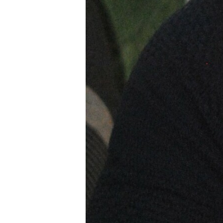
компанії «Premier Socks» Олег Хард
знаходяться сьогодні у програшному
імпортують товари із Туреччини чи
— Замість того, щоб розвивати укра
Також наголошує, що в умовах пост
доводиться працювати від генератор
такій ситуації їх має підтримати де
може «покласти» вітчизняний бізне
Галина Янченко погодилася із вист
— Я думаю, що є сенс вийти із зак
буде мати фіксований обов’язків ві
Особливо у складний для країни мо
додаткову підтримку від держави, 