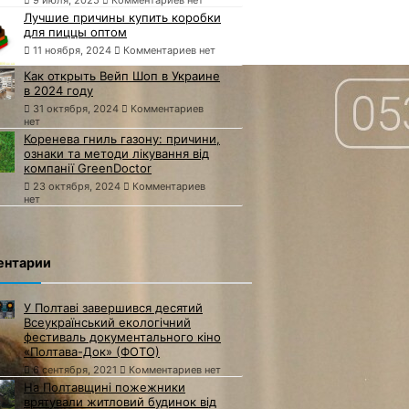
Лучшие причины купить коробки
для пиццы оптом
11 ноября, 2024
Комментариев нет
Как открыть Вейп Шоп в Украине
в 2024 году
31 октября, 2024
Комментариев
нет
Коренева гниль газону: причини,
ознаки та методи лікування від
компанії GreenDoctor
23 октября, 2024
Комментариев
нет
ентарии
У Полтаві завершився десятий
Всеукраїнський екологічний
фестиваль документального кіно
«Полтава-Док» (ФОТО)
6 сентября, 2021
Комментариев нет
На Полтавщині пожежники
врятували житловий будинок від