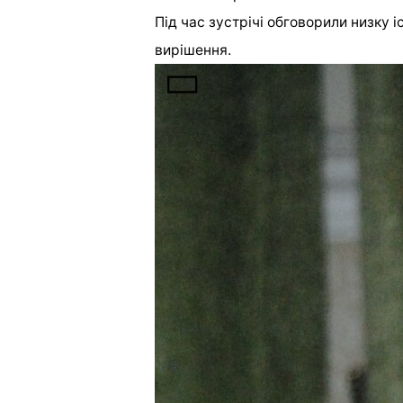
Під час зустрічі обговорили низку 
вирішення.
На початку зустрічі Галина Янченко
Національної інвестиційної ради. З
представників вдалося розблокуват
гривень. Говорить також про зустріч
Хмельницькому, Харкові. Найскладн
після початку повномасштабного вт
підприємств. До Полтави Ганна Янч
бізнесу, щоб почути ті проблеми, н
Офіс президента.
Після короткого вступу виступили к