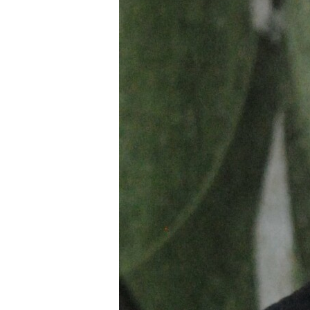
чи іншу проблематику у веденні біз
Так, директор «Полтавського заво
наголошував про те, що українське
постійних змін під дією того чи іншо
Про поширену проблему підключенн
потужності говорив президент Пол
Борисенко.
— Тут всі сидять керівники, вони з
потужностей в Україні! Потрібно, що
в енергокомпанію, що хочу отримати
отримати. І я це отримую безкошто
законодавства!
Про «інвестиційних нянь» та підтр