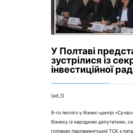
У Полтаві предст
зустрілися із се
інвестиційної ра
[ad_1]
9-го лютого у бізнес-центрі «Сучас
бізнесу із народною депутаткою, с
головою парламентської ТСК з пита