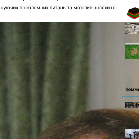
існуючих проблемних питань та можливі шляхи їх
 розповідає про успішний досвід у роботі
окрема про те, що завдяки втручанню її
и інвестиційних проектів на 20 мільярдів
і у різних регіонах України – Одесі, Львові,
іша ситуація на прифронтовій Харківщині – там
Комм
оргнення призупинилися діяльність 80 відсотків
енко приїхала на зустріч із представниками
а які можуть відреагувати уряд, парламент та
ерівники фірм та підприємств, які озвучили ту