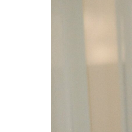
стресу.
Щоб оперативно стежити за переві
[ad_2]
Источник:
0532.ua
Читайте також
Збирають гроші
Полтавського
У П
від імені ГУР:
інстаграм-
відб
українців
блогера, який
літе
попередили про
плював у
вечі
нову шахрайську
військових та
Оле
схему
намагався їх
Лук
принизити,
затримали
поліці...