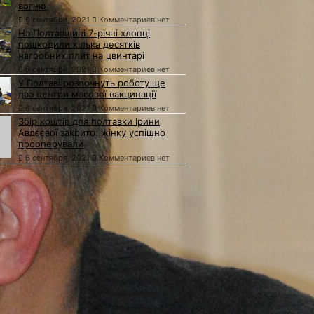
вогню
6 сентября, 2021
Комментариев нет
На Полтавщині 7-річні хлопці
пошкодили кілька десятків
нагробних плит на цвинтарі
6 сентября, 2021
Комментариев нет
У Полтаві розпочнуть роботу ще
два центри масової вакцинації
6 сентября, 2021
Комментариев нет
Збір коштів для полтавки Ірини
Авдєєвої закрито: жінку успішно
прооперували
6 сентября, 2021
Комментариев нет