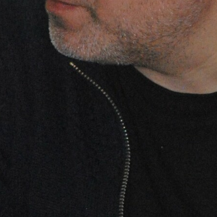
ін. Він констатував, що українські виробники
 становищі, порівняно із фірмами, які
 Китаю.
їнську економіку, кошти йдуть за кордон!
ійних відключень електроенергії підприємствам
ів, тому собівартість продукції є вищою. У
ржава, а не віддавати перевагу імпорту, що
с.
упаючим.
онодавчою ініціативою, де походження товару
дсоток оцінки для всіх державних замовлень!
мент українські виробники мають отримати
яка є великим закупівельником на ринку, —