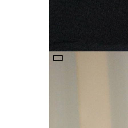
зазначила секретар Національної і
У продовженні зустрічі учасники о
інвестицій переробними підприємст
«Астарти». Коли попри наявність «і
проблем все ж таки вирішувало сам
виникають при перевезенні готової 
За результатами зустрічі будуть н
можуть стати законопроектами та зм
Нагадаємо, Національна інвестиці
України. Нацрада опікується страте
покращенням інвестиційного клімат
Нагадаємо, ми розповідали вам, як 
відкрили та розширили масажну сту