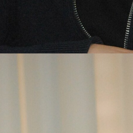
нвестради.
бговорили також проблеми у отриманні
вами на території області на прикладі
нвестиційної няні» підприємство більшість
остійно. Також озвучили низку проблем, які
продукції «Укрзалізницею».
апрацьовані рекомендації, які у подальшому
інити інвестиційний клімат в Україні.
йна рада є дорадчим органом Президента
гією залучення інвестицій в Україну та
у.
у Полтаві попри воєнний час двоє братів
дію, до якої люди приходять, щоб позбутися