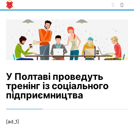
Skip
to
content
У Полтаві проведуть
тренінг із соціального
підприємництва
[ad_1]