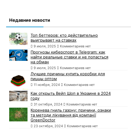
Недавние новости
Топ беттеров: кто действительно
выигрывает на ставках
9 июля, 2025
Комментариев нет
Прогнозы киберспорт в Telegram: как
найти реальные ставки и не попасться
на обман
9 июля, 2025
Комментариев нет
Лучшие причины купить коробки для
пиццы оптом
11 ноября, 2024
Комментариев нет
Как открыть Вейп Шоп в Украине в 2024
году
31 октября, 2024
Комментариев нет
Коренева гниль газону: причини, ознаки
та методи лікування від компанії
GreenDoctor
23 октября, 2024
Комментариев нет