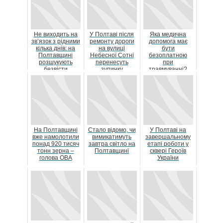
Не виходить на
У Полтаві після
Яка медична
зв’язок з рідними
ремонту дороги
допомога має
кілька днів: на
на вулиці
бути
Полтавщині
Небесної Сотні
безоплатною
розшукують
перенесуть
при
безвісти
зупинку
травмуванні?
зниклого Артема
«Краєзнавчий
Дерк...
музей»
На Полтавщині
Стало відомо, чи
У Полтаві на
вже намолотили
вимикатимуть
завершальному
понад 920 тисяч
завтра світло на
етапі роботи у
тонн зерна –
Полтавщині
сквері Героїв
голова ОВА
України