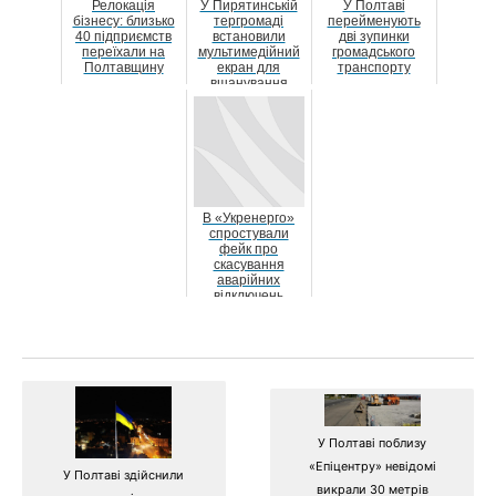
Релокація
У Пирятинській
У Полтаві
бізнесу: близько
тергромаді
перейменують
40 підприємств
встановили
дві зупинки
переїхали на
мультимедійний
громадського
Полтавщину
екран для
транспорту
вшанування
земляків, які
загинули на в...
В «Укренерго»
спростували
фейк про
скасування
аварійних
відключень
У Полтаві поблизу
«Епіцентру» невідомі
У Полтаві здійснили
викрали 30 метрів