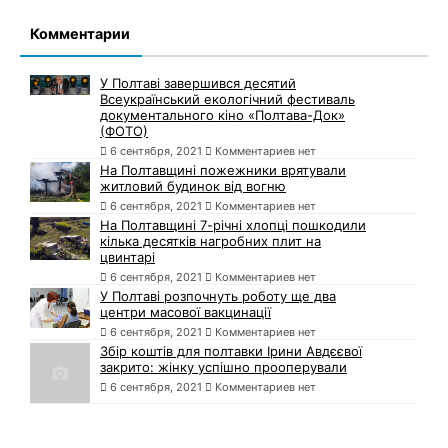
Комментарии
У Полтаві завершився десятий
Всеукраїнський екологічний фестиваль
документального кіно «Полтава-Док»
(ФОТО)
6 сентября, 2021
Комментариев нет
На Полтавщині пожежники врятували
житловий будинок від вогню
6 сентября, 2021
Комментариев нет
На Полтавщині 7-річні хлопці пошкодили
кілька десятків нагробних плит на
цвинтарі
6 сентября, 2021
Комментариев нет
У Полтаві розпочнуть роботу ще два
центри масової вакцинації
6 сентября, 2021
Комментариев нет
Збір коштів для полтавки Ірини Авдєєвої
закрито: жінку успішно прооперували
6 сентября, 2021
Комментариев нет